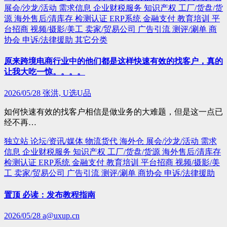
展会/沙龙/活动
需求信息
企业财税服务
知识产权
工厂/货盘/货
源
海外售后/清库存
检测认证
ERP系统
金融支付
教育培训
平
台招商
视频/摄影/美工
卖家/贸易公司
广告引流
测评/涮单
商
协会
申诉/法律援助
其它分类
原来跨境电商行业中的他们都是这样快速有效的找客户，真的
让我大吃一惊。。。。
2026/05/28
张洪, U选U品
如何快速有效的找客户相信是做业务的大难题，但是这一点已
经不再…
独立站
论坛/资讯/媒体
物流货代
海外仓
展会/沙龙/活动
需求
信息
企业财税服务
知识产权
工厂/货盘/货源
海外售后/清库存
检测认证
ERP系统
金融支付
教育培训
平台招商
视频/摄影/美
工
卖家/贸易公司
广告引流
测评/涮单
商协会
申诉/法律援助
置顶 必读：发布教程指南
2026/05/28
a@uxup.cn