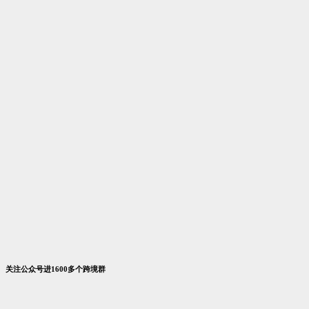
服务平
跨境人脉
专利检
U选
选品平
展会&沙
群通天
Market
台
通
索
台
龙
下