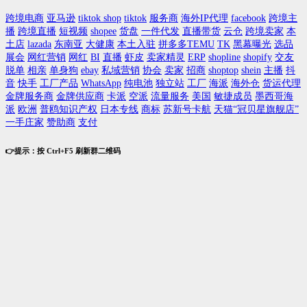
跨境电商
亚马逊
tiktok shop
tiktok
服务商
海外IP代理
facebook
跨境主
播
跨境直播
短视频
shopee
货盘
一件代发
直播带货
云仓
跨境卖家
本
土店
lazada
东南亚
大健康
本土入驻
拼多多TEMU
TK
黑幕曝光
选品
展会
网红营销
网红
BI
直播
虾皮
卖家精灵
ERP
shopline
shopify
交友
脱单
相亲
单身狗
ebay
私域营销
协会
卖家
招商
shoptop
shein
主播
抖
音
快手
工厂产品
WhatsApp
纯电池
独立站
工厂
海派
海外仓
货运代理
金牌服务商
金牌供应商
卡派
空派
流量服务
美国
敏捷成员
墨西哥海
派
欧洲
普鸥知识产权
日本专线
商标
苏新号卡航
天猫“冠贝星旗舰店”
一手庄家
赞助商
支付
👉提示：按 Ctrl+F5 刷新群二维码
关注公众号进1600多个跨境群
要发布，先登录
登录我的账户
用户名
*