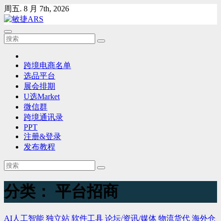
Skip
周五. 8 月 7th, 2026
to
content
跨境电商名单
选品平台
展会排期
U选Market
微信群
跨境通讯录
PPT
注册&登录
发布教程
分类：
平台招商
AI人工智能
独立站
软件工具
论坛/资讯/媒体
物流货代
海外仓