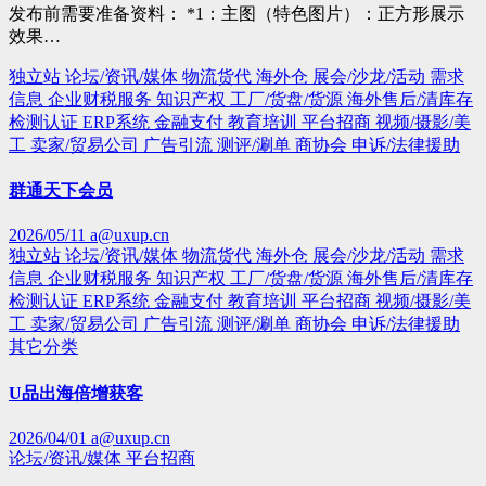
发布前需要准备资料： *1：主图（特色图片）：正方形展示
效果…
独立站
论坛/资讯/媒体
物流货代
海外仓
展会/沙龙/活动
需求
信息
企业财税服务
知识产权
工厂/货盘/货源
海外售后/清库存
检测认证
ERP系统
金融支付
教育培训
平台招商
视频/摄影/美
工
卖家/贸易公司
广告引流
测评/涮单
商协会
申诉/法律援助
群通天下会员
2026/05/11
a@uxup.cn
独立站
论坛/资讯/媒体
物流货代
海外仓
展会/沙龙/活动
需求
信息
企业财税服务
知识产权
工厂/货盘/货源
海外售后/清库存
检测认证
ERP系统
金融支付
教育培训
平台招商
视频/摄影/美
工
卖家/贸易公司
广告引流
测评/涮单
商协会
申诉/法律援助
其它分类
U品出海倍增获客
2026/04/01
a@uxup.cn
论坛/资讯/媒体
平台招商