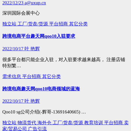
2022/12/23
a@uxup.cn
深圳国际会展中心
独立站
工厂/货盘/货源
平台招商
其它分类
跨境电商平台趣天网qoo10入驻要求
2022/10/17
叶 艳辉
很多平台都只能企业入驻，对入驻要求越来越高， 注册店铺
特别繁…
需求信息
平台招商
其它分类
跨境电商趣天网qoo10电商领域的蓝海
2022/10/17
叶 艳辉
Qoo10 sg公司介绍(-辉哥-13691640665) …
独立站
物流货代
海外仓
工厂/货盘/货源
教育培训
平台招商
卖
家/贸易公司
广告引流