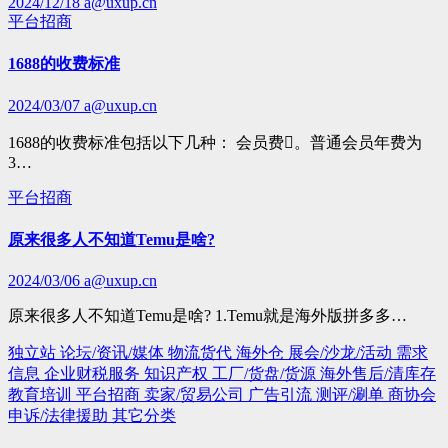
2024/12/18
a@uxup.cn
平台招商
1688的收费标准
2024/03/07
a@uxup.cn
1688的收费标准包括以下几种： 会员费。普通会员年费为
3…
平台招商
原来很多人不知道Temu是啥?
2024/03/06
a@uxup.cn
原来很多人不知道Temu是啥? 1.Temu就是海外版拼多多…
独立站
论坛/资讯/媒体
物流货代
海外仓
展会/沙龙/活动
需求
信息
企业财税服务
知识产权
工厂/货盘/货源
海外售后/清库存
教育培训
平台招商
卖家/贸易公司
广告引流
测评/涮单
商协会
申诉/法律援助
其它分类