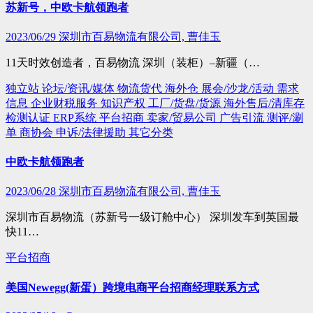
苏新号，中欧卡航领跑者
2023/06/29
深圳市百易物流有限公司, 曹佳玉
11天时效创造者，百易物流 深圳（装柜）–新疆（…
独立站
论坛/资讯/媒体
物流货代
海外仓
展会/沙龙/活动
需求
信息
企业财税服务
知识产权
工厂/货盘/货源
海外售后/清库存
检测认证
ERP系统
平台招商
卖家/贸易公司
广告引流
测评/涮
单
商协会
申诉/法律援助
其它分类
中欧卡航领跑者
2023/06/28
深圳市百易物流有限公司, 曹佳玉
深圳市百易物流（苏新号一级订舱中心） 深圳发车到英国最
快11…
平台招商
美国Newegg(新蛋）跨境电商平台招商经理联系方式