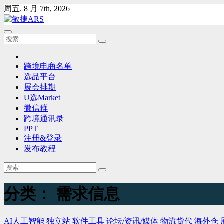
Skip
周五. 8 月 7th, 2026
to
content
跨境电商名单
选品平台
展会排期
U选Market
微信群
跨境通讯录
PPT
注册&登录
发布教程
分类：
需求信息
AI人工智能
独立站
软件工具
论坛/资讯/媒体
物流货代
海外仓