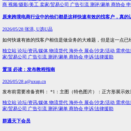
商
视频/摄影/美工
卖家/贸易公司
广告引流
测评/涮单
商协会
申
原来跨境电商行业中的他们都是这样快速有效的找客户，真的
2026/05/28
张洪, U选U品
如何快速有效的找客户相信是做业务的大难题，但是这一点已
独立站
论坛/资讯/媒体
物流货代
海外仓
展会/沙龙/活动
需求信
家/贸易公司
广告引流
测评/涮单
商协会
申诉/法律援助
置顶 必读：发布教程指南
2026/05/28
a@uxup.cn
发布前需要准备资料： *1：主图（特色图片）：正方形展示效
独立站
论坛/资讯/媒体
物流货代
海外仓
展会/沙龙/活动
需求信
家/贸易公司
广告引流
测评/涮单
商协会
申诉/法律援助
群通天下会员