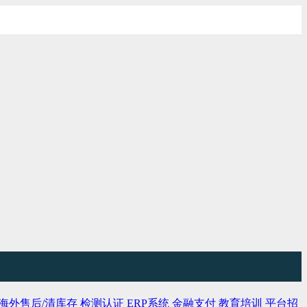
海外售后/清库存
检测认证
ERP系统
金融支付
教育培训
平台招