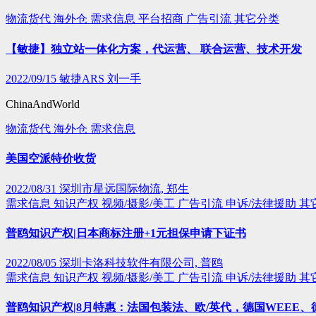
物流货代
海外仓
需求信息
平台招商
广告引流
其它分类
【敏捷】独立站一体化方案，代运营、 联合运营、技术开发
2022/09/15
敏捷ARS 刘一手
ChinaAndWorld
物流货代
海外仓
需求信息
美国空派特价收货
2022/08/31
深圳市星远国际物流, 郑生
需求信息
知识产权
视频/摄影/美工
广告引流
申诉/法律援助
其
普鸥知识产权|日本商标注册+1元担保申请下证书
2022/08/05
深圳卡洛科技软件有限公司, 普鸥
需求信息
知识产权
视频/摄影/美工
广告引流
申诉/法律援助
其
普鸥知识产权|8月特惠：法国包装法、欧/英代，德国WEEE、