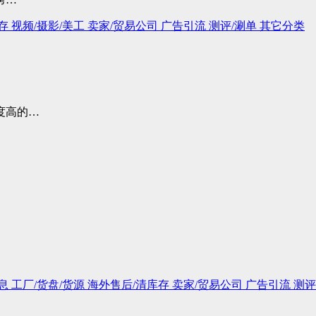
库存
视频/摄影/美工
卖家/贸易公司
广告引流
测评/涮单
其它分类
度高的…
息
工厂/货盘/货源
海外售后/清库存
卖家/贸易公司
广告引流
测评