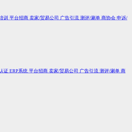
培训
平台招商
卖家/贸易公司
广告引流
测评/涮单
商协会
申诉/
认证
ERP系统
平台招商
卖家/贸易公司
广告引流
测评/涮单
商