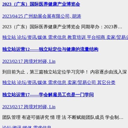
2023（广东）国际医养健康产业博览会
2023/04/25
广州励展会展有限公司, 胡涛
2023（广东）国际医养健康产业博览会 同期举办：2023养…
独立站
论坛/资讯/媒体
需求信息
教育培训
平台招商
卖家/贸易
独立站运营12——独立站定位与健康的流量结构
2023/02/17
跨境对对碰, Lin
到目前为止，第三篇独立站定位学习完毕！ 内容逐步由浅入深
独立站
论坛/资讯/媒体
需求信息
卖家/贸易公司
其它分类
独立站运营17——学会解雇员工也是一门学问
2023/02/17
跨境对对碰, Lin
团队管理 有迹可循讲究 情 理 法 不断赋能团队成员 学会制…
论坛/资讯/媒体
需求信息