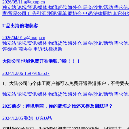
2026/05/11
a@uxup.cn
独立站
论坛/资讯/媒体
物流货代
海外仓
展会/沙龙/活动
需求信
家/贸易公司
广告引流
测评/涮单
商协会
申诉/法律援助
其它分
U品出海倍增获客
2026/04/01
a@uxup.cn
独立站
论坛/资讯/媒体
物流货代
海外仓
展会/沙龙/活动
需求信
评/涮单
商协会
申诉/法律援助
大陆公司也能免费开香港账户啦！！！
2024/12/06
15979193537
1、大陆公司与个体工商户都可以免费开通香港账户，不需要
独立站
论坛/资讯/媒体
物流货代
海外仓
展会/沙龙/活动
需求信
2025前夕：跨境电商，你的蓝海之旅还来得及启航吗？
2024/12/05
张洪, U选U品
在时光的长河中，我们悄然迎来了2025年的曙光。回望过去，