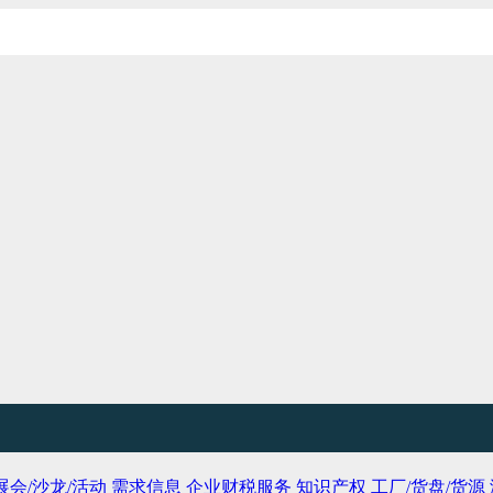
展会/沙龙/活动
需求信息
企业财税服务
知识产权
工厂/货盘/货源