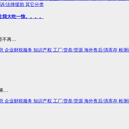
诉/法律援助
其它分类
让我大吃一惊。。。。
经不再…
息
企业财税服务
知识产权
工厂/货盘/货源
海外售后/清库存
检测
果…
息
企业财税服务
知识产权
工厂/货盘/货源
海外售后/清库存
检测