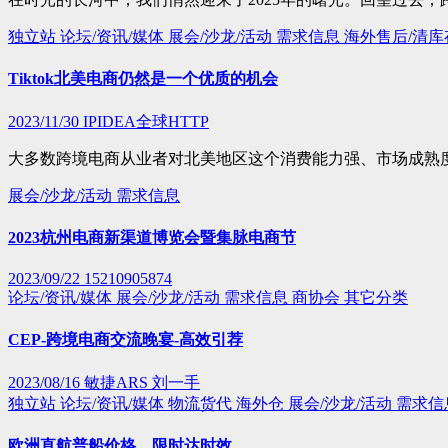
独立站
论坛/资讯/媒体
展会/沙龙/活动
需求信息
海外售后/清
Tiktok北美电商仍然是一个优质的机会
2023/11/30
IPIDEA全球HTTP
大多数跨境电商从业者对北美地区这个消费能力强、市场成熟
展会/沙龙/活动
需求信息
2023杭州电商新渠道博览会暨集脉电商节
2023/09/22
15210905874
论坛/资讯/媒体
展会/沙龙/活动
需求信息
商协会
其它分类
CEP-跨境电商交流晚宴-高效引荐
2023/08/16
敏捷ARS 刘一手
独立站
论坛/资讯/媒体
物流货代
海外仓
展会/沙龙/活动
需求信
欧洲直航普船价格，限时达时效