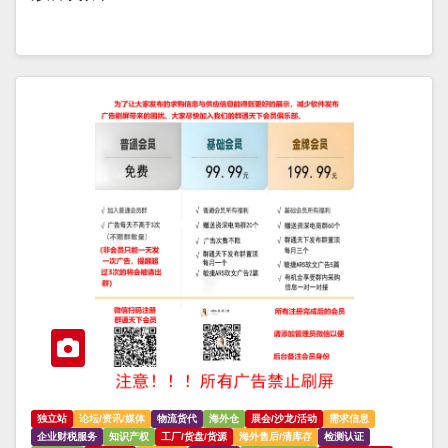
独立站
论坛/资讯/媒体
物流货代
海外仓
展会/沙龙/活动
需求信息
企业财税服务
知识产权
工厂/货盘/货源
海外售后/清库存
检测认证