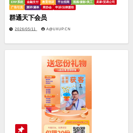
ERP系统
金融支付
教育培训
平台招商
视频/摄影/美工
卖家/贸易公司
广告引流
测评/涮单
商协会
申诉/法律援助
群通天下会员
2026/05/11
A@UXUP.CN