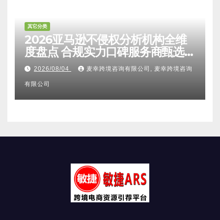
其它分类
2026亚马逊不侵权分析机构全维
度盘点 合规实力口碑服务商甄选
附跨境卖家避坑FAQ全指南
2026/08/04
麦幸跨境咨询有限公司, 麦幸跨境咨询
有限公司