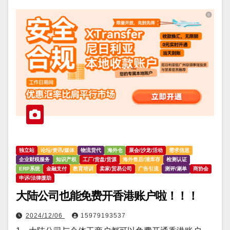
独立站
论坛/资讯/媒体
物流货代
海外仓
展会/沙龙/活动
需求信息
企业财税服务
知识产权
工厂/货盘/货源
海外售后/清库存
检测认证
ERP系统
金融支付
教育培训
卖家/贸易公司
广告引流
测评/涮单
商协会
申诉/法律援助
大陆公司也能免费开香港账户啦！！！
2024/12/06
15979193537