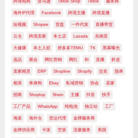
跨境电商
亚马逊
Tiktok Shop
Tiktok
服务商
海外IP代理
Facebook
跨境主播
跨境直播
短视频
Shopee
货盘
一件代发
直播带货
云仓
跨境卖家
本土店
Lazada
东南亚
大健康
本土入驻
拼多多TEMU
TK
黑幕曝光
选品
展会
网红营销
网红
BI
直播
虾皮
卖家精灵
ERP
Shopline
Shopify
交友
脱单
相亲
单身狗
Ebay
私域营销
协会
卖家
招商
Shoptop
Shein
主播
抖音
快手
工厂产品
WhatsApp
纯电池
独立站
工厂
海派
海外仓
货运代理
金牌服务商
金牌供应商
卡派
空派
流量服务
美国