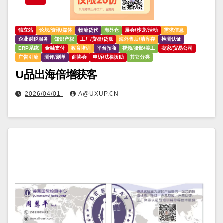
独立站
论坛/资讯/媒体
物流货代
海外仓
展会/沙龙/活动
需求信息
企业财税服务
知识产权
工厂/货盘/货源
海外售后/清库存
检测认证
ERP系统
金融支付
教育培训
平台招商
视频/摄影/美工
卖家/贸易公司
广告引流
测评/涮单
商协会
申诉/法律援助
其它分类
U品出海倍增获客
2026/04/01
A@UXUP.CN