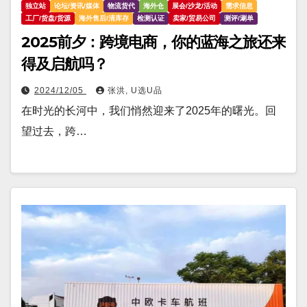
独立站
论坛/资讯/媒体
物流货代
海外仓
展会/沙龙/活动
需求信息
工厂/货盘/货源
海外售后/清库存
检测认证
卖家/贸易公司
测评/涮单
2025前夕：跨境电商，你的蓝海之旅还来
得及启航吗？
2024/12/05
张洪, U选U品
在时光的长河中，我们悄然迎来了2025年的曙光。回
望过去，跨…