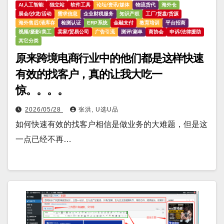
AI人工智能
独立站
软件工具
论坛/资讯/媒体
物流货代
海外仓
展会/沙龙/活动
需求信息
企业财税服务
知识产权
工厂/货盘/货源
海外售后/清库存
检测认证
ERP系统
金融支付
教育培训
平台招商
视频/摄影/美工
卖家/贸易公司
广告引流
测评/涮单
商协会
申诉/法律援助
其它分类
原来跨境电商行业中的他们都是这样快速
有效的找客户，真的让我大吃一
惊。。。。
2026/05/28
张洪, U选U品
如何快速有效的找客户相信是做业务的大难题，但是这
一点已经不再…