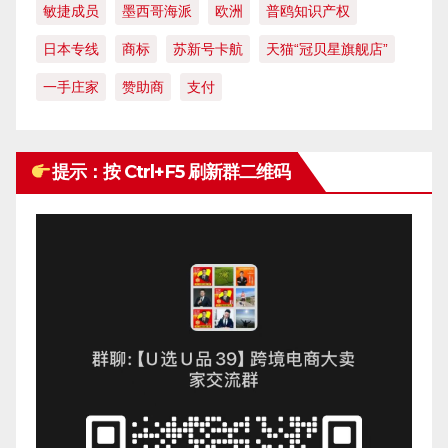
敏捷成员
墨西哥海派
欧洲
普鸥知识产权
日本专线
商标
苏新号卡航
天猫“冠贝星旗舰店”
一手庄家
赞助商
支付
提示：按 Ctrl+F5 刷新群二维码