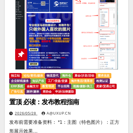
独立站
论坛/资讯/媒体
物流货代
海外仓
展会/沙龙/活动
需求信息
企业财税服务
知识产权
工厂/货盘/货源
海外售后/清库存
检测认证
ERP系统
金融支付
教育培训
平台招商
视频/摄影/美工
卖家/贸易公司
广告引流
测评/涮单
商协会
申诉/法律援助
置顶 必读：发布教程指南
2026/05/28
A@UXUP.CN
发布前需要准备资料： *1：主图（特色图片）：正方
形展示效果…