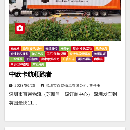
独立站
论坛/资讯/媒体
物流货代
海外仓
展会/沙龙/活动
需求信息
企业财税服务
知识产权
工厂/货盘/货源
海外售后/清库存
检测认证
ERP系统
平台招商
卖家/贸易公司
广告引流
测评/涮单
商协会
申诉/法律援助
其它分类
中欧卡航领跑者
2023/06/28
深圳市百易物流有限公司, 曹佳玉
深圳市百易物流（苏新号一级订舱中心） 深圳发车到
英国最快11…