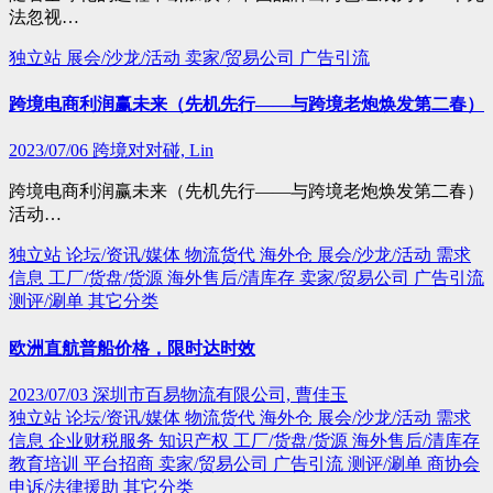
法忽视…
独立站
展会/沙龙/活动
卖家/贸易公司
广告引流
跨境电商利润赢未来（先机先行——与跨境老炮焕发第二春）
2023/07/06
跨境对对碰, Lin
跨境电商利润赢未来（先机先行——与跨境老炮焕发第二春）
活动…
独立站
论坛/资讯/媒体
物流货代
海外仓
展会/沙龙/活动
需求
信息
工厂/货盘/货源
海外售后/清库存
卖家/贸易公司
广告引流
测评/涮单
其它分类
欧洲直航普船价格，限时达时效
2023/07/03
深圳市百易物流有限公司, 曹佳玉
独立站
论坛/资讯/媒体
物流货代
海外仓
展会/沙龙/活动
需求
信息
企业财税服务
知识产权
工厂/货盘/货源
海外售后/清库存
教育培训
平台招商
卖家/贸易公司
广告引流
测评/涮单
商协会
申诉/法律援助
其它分类