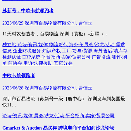
苏新号，中欧卡航领跑者
2023/06/29
深圳市百易物流有限公司, 曹佳玉
11天时效创造者，百易物流 深圳（装柜）–新疆（…
独立站
论坛/资讯/媒体
物流货代
海外仓
展会/沙龙/活动
需求
信息
企业财税服务
知识产权
工厂/货盘/货源
海外售后/清库存
检测认证
ERP系统
平台招商
卖家/贸易公司
广告引流
测评/涮
单
商协会
申诉/法律援助
其它分类
中欧卡航领跑者
2023/06/28
深圳市百易物流有限公司, 曹佳玉
深圳市百易物流（苏新号一级订舱中心） 深圳发车到英国最
快11…
论坛/资讯/媒体
展会/沙龙/活动
平台招商
卖家/贸易公司
Gmarket & Auction 易买得 跨境电商平台招商沙龙论坛