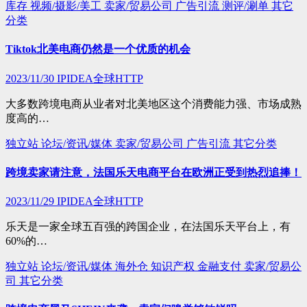
库存
视频/摄影/美工
卖家/贸易公司
广告引流
测评/涮单
其它
分类
Tiktok北美电商仍然是一个优质的机会
2023/11/30
IPIDEA全球HTTP
大多数跨境电商从业者对北美地区这个消费能力强、市场成熟
度高的…
独立站
论坛/资讯/媒体
卖家/贸易公司
广告引流
其它分类
跨境卖家请注意，法国乐天电商平台在欧洲正受到热烈追捧！
2023/11/29
IPIDEA全球HTTP
乐天是一家全球五百强的跨国企业，在法国乐天平台上，有
60%的…
独立站
论坛/资讯/媒体
海外仓
知识产权
金融支付
卖家/贸易公
司
其它分类