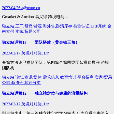
2023/04/26
a@uxup.cn
Gmarket & Auction 易买得 跨境电商…
独立站
工厂/货盘/货源
海外售后/清库存
检测认证
ERP系统
金
融支付
卖家/贸易公司
独立站运营13——团队搭建（黄金铁三角）
2023/02/17
跨境对对碰, Lin
开篇方法论已提到团队，第四篇全篇围绕团队搭建展开 跨境
团队构…
独立站
论坛/资讯/媒体
需求信息
教育培训
平台招商
卖家/贸易
公司
商协会
其它分类
独立站运营12——独立站定位与健康的流量结构
2023/02/17
跨境对对碰, Lin
到目前为止，第三篇独立站定位学习完毕！ 内容逐步由浅入