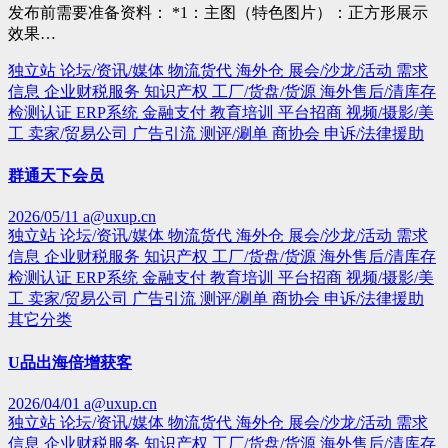
发布前需要准备资料： *1：主图（特色图片）：正方形展示
效果…
独立站
论坛/资讯/媒体
物流货代
海外仓
展会/沙龙/活动
需求
信息
企业财税服务
知识产权
工厂/货盘/货源
海外售后/清库存
检测认证
ERP系统
金融支付
教育培训
平台招商
视频/摄影/美
工
卖家/贸易公司
广告引流
测评/涮单
商协会
申诉/法律援助
群通天下会员
2026/05/11
a@uxup.cn
独立站
论坛/资讯/媒体
物流货代
海外仓
展会/沙龙/活动
需求
信息
企业财税服务
知识产权
工厂/货盘/货源
海外售后/清库存
检测认证
ERP系统
金融支付
教育培训
平台招商
视频/摄影/美
工
卖家/贸易公司
广告引流
测评/涮单
商协会
申诉/法律援助
其它分类
U品出海倍增获客
2026/04/01
a@uxup.cn
独立站
论坛/资讯/媒体
物流货代
海外仓
展会/沙龙/活动
需求
信息
企业财税服务
知识产权
工厂/货盘/货源
海外售后/清库存