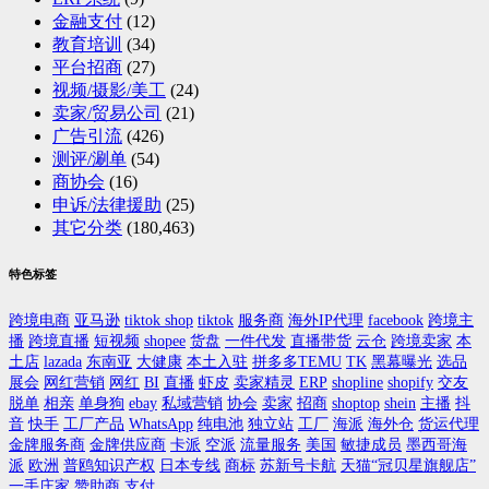
金融支付
(12)
教育培训
(34)
平台招商
(27)
视频/摄影/美工
(24)
卖家/贸易公司
(21)
广告引流
(426)
测评/涮单
(54)
商协会
(16)
申诉/法律援助
(25)
其它分类
(180,463)
特色标签
跨境电商
亚马逊
tiktok shop
tiktok
服务商
海外IP代理
facebook
跨境主
播
跨境直播
短视频
shopee
货盘
一件代发
直播带货
云仓
跨境卖家
本
土店
lazada
东南亚
大健康
本土入驻
拼多多TEMU
TK
黑幕曝光
选品
展会
网红营销
网红
BI
直播
虾皮
卖家精灵
ERP
shopline
shopify
交友
脱单
相亲
单身狗
ebay
私域营销
协会
卖家
招商
shoptop
shein
主播
抖
音
快手
工厂产品
WhatsApp
纯电池
独立站
工厂
海派
海外仓
货运代理
金牌服务商
金牌供应商
卡派
空派
流量服务
美国
敏捷成员
墨西哥海
派
欧洲
普鸥知识产权
日本专线
商标
苏新号卡航
天猫“冠贝星旗舰店”
一手庄家
赞助商
支付