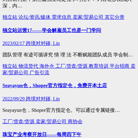
深，内…
独立站
论坛/资讯/媒体
需求信息
卖家/贸易公司
其它分类
独立站运营17——学会解雇员工也是一门学问
2023/02/17
跨境对对碰, Lin
团队管理 有迹可循讲究 情 理 法 不断赋能团队成员 学会制…
独立站
物流货代
海外仓
工厂/货盘/货源
教育培训
平台招商
卖
家/贸易公司
广告引流
Seayayun仓，Shopee官方指定仓，免费开本土店
2022/09/29
跨境对对碰, Lin
Seayayun仓，Shopee官方指定仓。可以通过专属链接…
工厂/货盘/货源
卖家/贸易公司
商协会
珠宝产业考察开放日——每周四下午