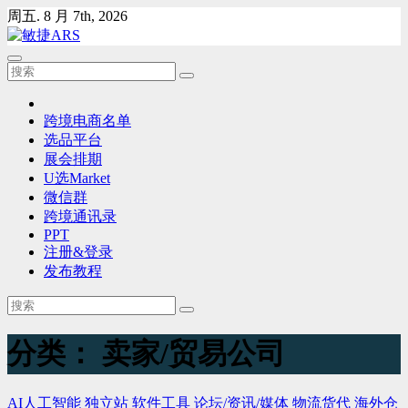
Skip
周五. 8 月 7th, 2026
to
content
跨境电商名单
选品平台
展会排期
U选Market
微信群
跨境通讯录
PPT
注册&登录
发布教程
分类：
卖家/贸易公司
AI人工智能
独立站
软件工具
论坛/资讯/媒体
物流货代
海外仓