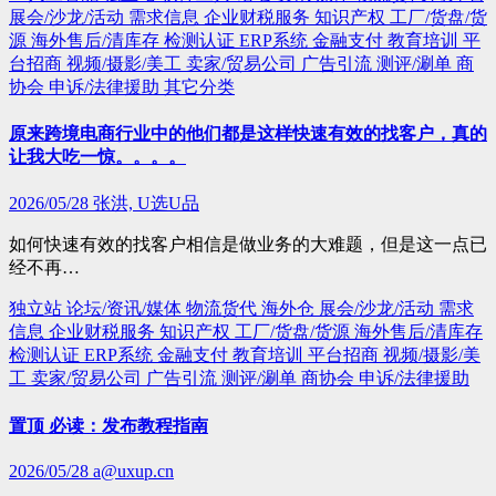
展会/沙龙/活动
需求信息
企业财税服务
知识产权
工厂/货盘/货
源
海外售后/清库存
检测认证
ERP系统
金融支付
教育培训
平
台招商
视频/摄影/美工
卖家/贸易公司
广告引流
测评/涮单
商
协会
申诉/法律援助
其它分类
原来跨境电商行业中的他们都是这样快速有效的找客户，真的
让我大吃一惊。。。。
2026/05/28
张洪, U选U品
如何快速有效的找客户相信是做业务的大难题，但是这一点已
经不再…
独立站
论坛/资讯/媒体
物流货代
海外仓
展会/沙龙/活动
需求
信息
企业财税服务
知识产权
工厂/货盘/货源
海外售后/清库存
检测认证
ERP系统
金融支付
教育培训
平台招商
视频/摄影/美
工
卖家/贸易公司
广告引流
测评/涮单
商协会
申诉/法律援助
置顶 必读：发布教程指南
2026/05/28
a@uxup.cn