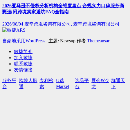
2026亚马逊不侵权分析机构全维度盘点 合规实力口碑服务商
甄选 附跨境卖家避坑FAQ全指南
2026/08/04
麦幸跨境咨询有限公司, 麦幸跨境咨询有限公司
自豪地采用WordPress
|
主题: Newsup 作者
Themeansar
敏捷简介
加入敏捷
联系敏捷
友情链接
服务平
跨境人脉
专利检
U选
选品平
展会&沙
群通天
Market
台
通
索
台
龙
下