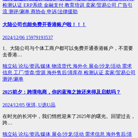
检测认证
ERP系统
金融支付
教育培训
卖家/贸易公司
广告引
流
测评/涮单
商协会
申诉/法律援助
大陆公司也能免费开香港账户啦！！！
2024/12/06
15979193537
1、大陆公司与个体工商户都可以免费开通香港账户，不需要
去香港…
独立站
论坛/资讯/媒体
物流货代
海外仓
展会/沙龙/活动
需求
信息
工厂/货盘/货源
海外售后/清库存
检测认证
卖家/贸易公司
测评/涮单
2025前夕：跨境电商，你的蓝海之旅还来得及启航吗？
2024/12/05
张洪, U选U品
在时光的长河中，我们悄然迎来了2025年的曙光。回望过去，
跨…
独立站
论坛/资讯/媒体
展会/沙龙/活动
需求信息
海外售后/清