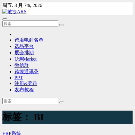
Skip
周五. 8 月 7th, 2026
to
content
跨境电商名单
选品平台
展会排期
U选Market
微信群
跨境通讯录
PPT
注册&登录
发布教程
标签：
BI
ERP系统