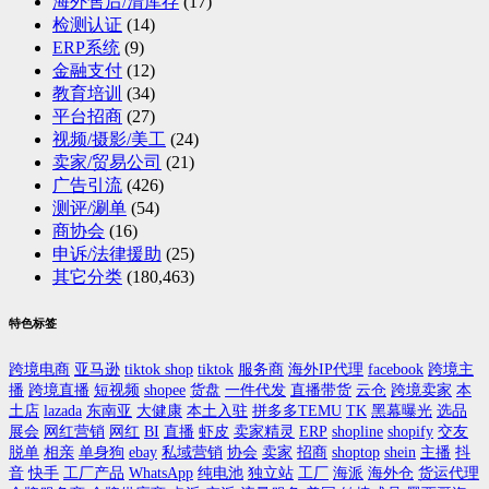
海外售后/清库存
(17)
检测认证
(14)
ERP系统
(9)
金融支付
(12)
教育培训
(34)
平台招商
(27)
视频/摄影/美工
(24)
卖家/贸易公司
(21)
广告引流
(426)
测评/涮单
(54)
商协会
(16)
申诉/法律援助
(25)
其它分类
(180,463)
特色标签
跨境电商
亚马逊
tiktok shop
tiktok
服务商
海外IP代理
facebook
跨境主
播
跨境直播
短视频
shopee
货盘
一件代发
直播带货
云仓
跨境卖家
本
土店
lazada
东南亚
大健康
本土入驻
拼多多TEMU
TK
黑幕曝光
选品
展会
网红营销
网红
BI
直播
虾皮
卖家精灵
ERP
shopline
shopify
交友
脱单
相亲
单身狗
ebay
私域营销
协会
卖家
招商
shoptop
shein
主播
抖
音
快手
工厂产品
WhatsApp
纯电池
独立站
工厂
海派
海外仓
货运代理