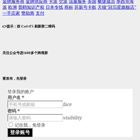
金牌服务商
金牌供应商
卡派
空派
流量服务
美国
敏捷成员
墨西哥海
派
欧洲
普鸥知识产权
日本专线
商标
苏新号卡航
天猫“冠贝星旗舰店”
一手庄家
赞助商
支付
👉提示：按 Ctrl+F5 刷新群二维码
关注公众号进1600多个跨境群
要发布，先登录
登录我的账户
用户名
*
face
密码
*
visibility
记住我，免登录