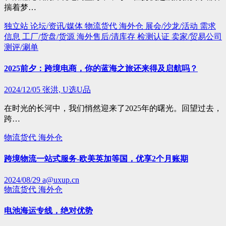
揣着梦…
独立站
论坛/资讯/媒体
物流货代
海外仓
展会/沙龙/活动
需求
信息
工厂/货盘/货源
海外售后/清库存
检测认证
卖家/贸易公司
测评/涮单
2025前夕：跨境电商，你的蓝海之旅还来得及启航吗？
2024/12/05
张洪, U选U品
在时光的长河中，我们悄然迎来了2025年的曙光。回望过去，
跨…
物流货代
海外仓
跨境物流一站式服务-欧美英加等国，优享2个月账期
2024/08/29
a@uxup.cn
物流货代
海外仓
电池海运专线，绝对优势