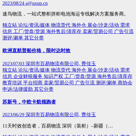
2023/08/24
a@uxup.cn
速鸟物流，一站式整柜拼柜电池海运专线解决方案服务商。
独立站
论坛/资讯/媒体
物流货代
海外仓
展会/沙龙/活动
需求
信息
工厂/货盘/货源
海外售后/清库存
卖家/贸易公司
广告引流
测评/涮单
其它分类
欧洲直航普船价格，限时达时效
2023/07/03
深圳市百易物流有限公司, 曹佳玉
独立站
论坛/资讯/媒体
物流货代
海外仓
展会/沙龙/活动
需求
信息
企业财税服务
知识产权
工厂/货盘/货源
海外售后/清库存
教育培训
平台招商
卖家/贸易公司
广告引流
测评/涮单
商协会
申诉/法律援助
其它分类
苏新号，中欧卡航领跑者
2023/06/29
深圳市百易物流有限公司, 曹佳玉
11天时效创造者，百易物流 深圳（装柜）–新疆（…