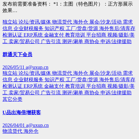
发布前需要准备资料： *1：主图（特色图片）：正方形展示
效果…
独立站
论坛/资讯/媒体
物流货代
海外仓
展会/沙龙/活动
需求
信息
企业财税服务
知识产权
工厂/货盘/货源
海外售后/清库存
检测认证
ERP系统
金融支付
教育培训
平台招商
视频/摄影/美
工
卖家/贸易公司
广告引流
测评/涮单
商协会
申诉/法律援助
群通天下会员
2026/05/11
a@uxup.cn
独立站
论坛/资讯/媒体
物流货代
海外仓
展会/沙龙/活动
需求
信息
企业财税服务
知识产权
工厂/货盘/货源
海外售后/清库存
检测认证
ERP系统
金融支付
教育培训
平台招商
视频/摄影/美
工
卖家/贸易公司
广告引流
测评/涮单
商协会
申诉/法律援助
其它分类
U品出海倍增获客
2026/04/01
a@uxup.cn
物流货代
海外仓