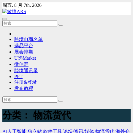
Skip
周五. 8 月 7th, 2026
to
content
跨境电商名单
选品平台
展会排期
U选Market
微信群
跨境通讯录
PPT
注册&登录
发布教程
分类：
物流货代
AI人工智能
独立站
软件工具
论坛/资讯/媒体
物流货代
海外仓