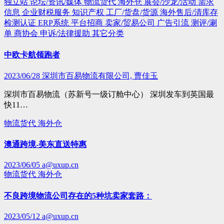
独立站
论坛/资讯/媒体
物流货代
海外仓
展会/沙龙/活动
需求
信息
企业财税服务
知识产权
工厂/货盘/货源
海外售后/清库存
检测认证
ERP系统
平台招商
卖家/贸易公司
广告引流
测评/涮
单
商协会
申诉/法律援助
其它分类
中欧卡航领跑者
2023/06/28
深圳市百易物流有限公司, 曹佳玉
深圳市百易物流（苏新号一级订舱中心） 深圳发车到英国最
快11…
物流货代
海外仓
澳通跨境-美东直送特惠
2023/06/05
a@uxup.cn
物流货代
海外仓
不良跨境物流公司存在的5种坑卖家套路：
2023/05/12
a@uxup.cn