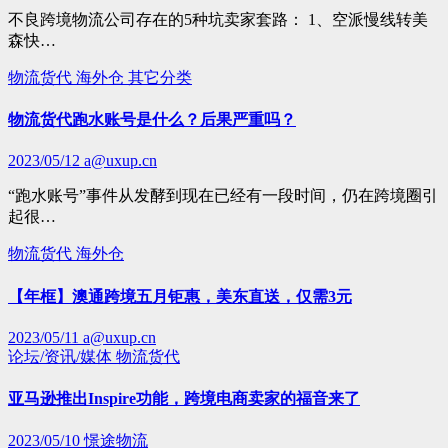
不良跨境物流公司存在的5种坑卖家套路： 1、空派慢线转美
森快…
物流货代
海外仓
其它分类
物流货代跑水账号是什么？后果严重吗？
2023/05/12
a@uxup.cn
“跑水账号”事件从发酵到现在已经有一段时间，仍在跨境圈引
起很…
物流货代
海外仓
【年框】澳通跨境五月钜惠，美东直送，仅需3元
2023/05/11
a@uxup.cn
论坛/资讯/媒体
物流货代
亚马逊推出Inspire功能，跨境电商卖家的福音来了
2023/05/10
憬途物流