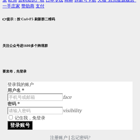
派
欧洲
普鸥知识产权
日本专线
商标
苏新号卡航
天猫“冠贝星旗舰店”
一手庄家
赞助商
支付
👉提示：按 Ctrl+F5 刷新群二维码
关注公众号进1600多个跨境群
要发布，先登录
登录我的账户
用户名
*
face
密码
*
visibility
记住我，免登录
|
注册账户
忘记密码?