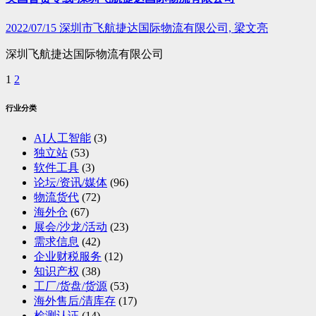
2022/07/15
深圳市飞航捷达国际物流有限公司, 梁文亮
深圳飞航捷达国际物流有限公司
1
2
文
章
行业分类
分
AI人工智能
(3)
页
独立站
(53)
软件工具
(3)
论坛/资讯/媒体
(96)
物流货代
(72)
海外仓
(67)
展会/沙龙/活动
(23)
需求信息
(42)
企业财税服务
(12)
知识产权
(38)
工厂/货盘/货源
(53)
海外售后/清库存
(17)
检测认证
(14)