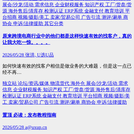
展会/沙龙/活动
需求信息
企业财税服务
知识产权
工厂/货盘/货
源
海外售后/清库存
检测认证
ERP系统
金融支付
教育培训
平
台招商
视频/摄影/美工
卖家/贸易公司
广告引流
测评/涮单
商
协会
申诉/法律援助
其它分类
原来跨境电商行业中的他们都是这样快速有效的找客户，真的
让我大吃一惊。。。。
2026/05/28
张洪, U选U品
如何快速有效的找客户相信是做业务的大难题，但是这一点已
经不再…
独立站
论坛/资讯/媒体
物流货代
海外仓
展会/沙龙/活动
需求
信息
企业财税服务
知识产权
工厂/货盘/货源
海外售后/清库存
检测认证
ERP系统
金融支付
教育培训
平台招商
视频/摄影/美
工
卖家/贸易公司
广告引流
测评/涮单
商协会
申诉/法律援助
置顶 必读：发布教程指南
2026/05/28
a@uxup.cn