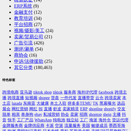
ERP系统
(9)
金融支付
(12)
教育培训
(34)
平台招商
(27)
视频/摄影/美工
(24)
卖家/贸易公司
(21)
广告引流
(426)
测评/涮单
(54)
商协会
(16)
申诉/法律援助
(25)
其它分类
(180,463)
特色标签
跨境电商
亚马逊
tiktok shop
tiktok
服务商
海外IP代理
facebook
跨境主
播
跨境直播
短视频
shopee
货盘
一件代发
直播带货
云仓
跨境卖家
本
土店
lazada
东南亚
大健康
本土入驻
拼多多TEMU
TK
黑幕曝光
选品
展会
网红营销
网红
BI
直播
虾皮
卖家精灵
ERP
shopline
shopify
交友
脱单
相亲
单身狗
ebay
私域营销
协会
卖家
招商
shoptop
shein
主播
抖
音
快手
工厂产品
WhatsApp
纯电池
独立站
工厂
海派
海外仓
货运代理
金牌服务商
金牌供应商
卡派
空派
流量服务
美国
敏捷成员
墨西哥海