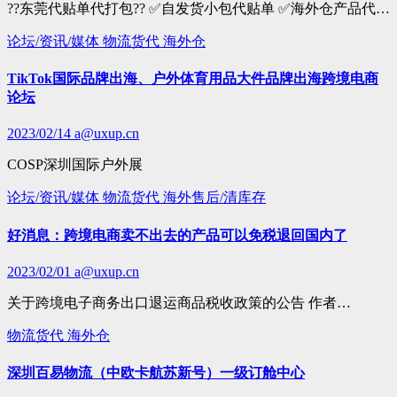
??东莞代贴单代打包?? ✅自发货小包代贴单 ✅海外仓产品代…
论坛/资讯/媒体
物流货代
海外仓
TikTok国际品牌出海、户外体育用品大件品牌出海跨境电商
论坛
2023/02/14
a@uxup.cn
COSP深圳国际户外展
论坛/资讯/媒体
物流货代
海外售后/清库存
好消息：跨境电商卖不出去的产品可以免税退回国内了
2023/02/01
a@uxup.cn
关于跨‮电境‬子商务出口‮运退‬商品税收政策‮公的‬告 作者…
物流货代
海外仓
深圳百易物流（中欧卡航苏新号）一级订舱中心