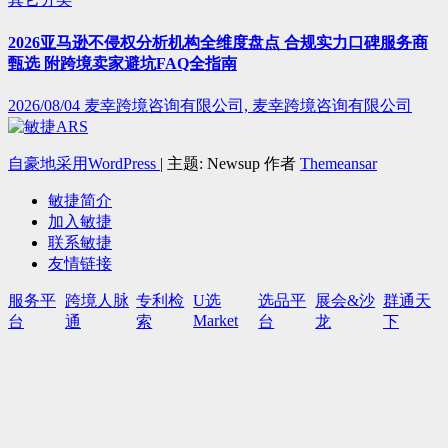
2026亚马逊不侵权分析机构全维度盘点 合规实力口碑服务商
甄选 附跨境卖家避坑FAQ全指南
2026/08/04
麦幸跨境咨询有限公司, 麦幸跨境咨询有限公司
自豪地采用WordPress
|
主题: Newsup 作者
Themeansar
敏捷简介
加入敏捷
联系敏捷
友情链接
服务平
跨境人脉
专利检
U选
选品平
展会&沙
群通天
Market
台
通
索
台
龙
下