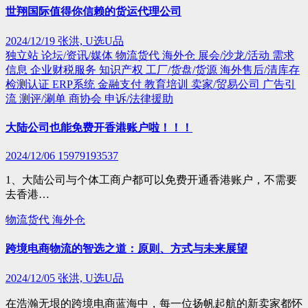
世翔国际值得你信赖的货运代理公司
2024/12/19
张洪, U选U品
独立站
论坛/资讯/媒体
物流货代
海外仓
展会/沙龙/活动
需求
信息
企业财税服务
知识产权
工厂/货盘/货源
海外售后/清库存
检测认证
ERP系统
金融支付
教育培训
卖家/贸易公司
广告引
流
测评/涮单
商协会
申诉/法律援助
大陆公司也能免费开香港账户啦！！！
2024/12/06
15979193537
1、大陆公司与个体工商户都可以免费开通香港账户，不需要
去香港…
物流货代
海外仓
跨境电商物流的智选之道：原则、方式与未来展望
2024/12/05
张洪, U选U品
在浩瀚无垠的跨境电商蓝海中，每一位扬帆起航的新卖家都怀