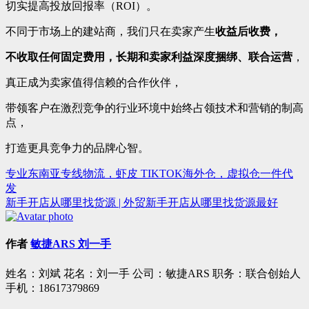
切实提高投放回报率（ROI）。
不同于市场上的建站商，我们只在卖家产生
收益后收费，
不收取任何固定费用，长期和卖家利益深度捆绑、联合运营
，
真正成为卖家值得信赖的合作伙伴，
带领客户在激烈竞争的行业环境中始终占领技术和营销的制高
点，
打造更具竞争力的品牌心智。
专业东南亚专线物流，虾皮 TIKTOK海外仓，虚拟仓一件代
文
发
章
新手开店从哪里找货源 | 外贸新手开店从哪里找货源最好
导
航
作者
敏捷ARS 刘一手
姓名：刘斌 花名：刘一手 公司：敏捷ARS 职务：联合创始人
手机：18617379869