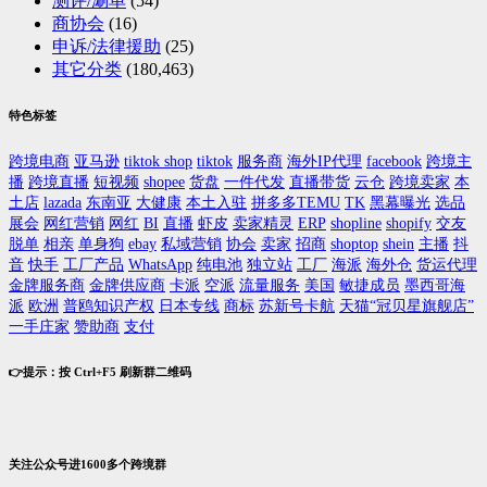
测评/涮单
(54)
商协会
(16)
申诉/法律援助
(25)
其它分类
(180,463)
特色标签
跨境电商
亚马逊
tiktok shop
tiktok
服务商
海外IP代理
facebook
跨境主
播
跨境直播
短视频
shopee
货盘
一件代发
直播带货
云仓
跨境卖家
本
土店
lazada
东南亚
大健康
本土入驻
拼多多TEMU
TK
黑幕曝光
选品
展会
网红营销
网红
BI
直播
虾皮
卖家精灵
ERP
shopline
shopify
交友
脱单
相亲
单身狗
ebay
私域营销
协会
卖家
招商
shoptop
shein
主播
抖
音
快手
工厂产品
WhatsApp
纯电池
独立站
工厂
海派
海外仓
货运代理
金牌服务商
金牌供应商
卡派
空派
流量服务
美国
敏捷成员
墨西哥海
派
欧洲
普鸥知识产权
日本专线
商标
苏新号卡航
天猫“冠贝星旗舰店”
一手庄家
赞助商
支付
👉提示：按 Ctrl+F5 刷新群二维码
关注公众号进1600多个跨境群