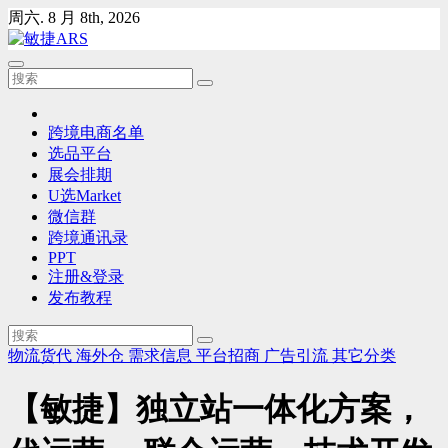
Skip
周六. 8 月 8th, 2026
to
content
跨境电商名单
选品平台
展会排期
U选Market
微信群
跨境通讯录
PPT
注册&登录
发布教程
物流货代
海外仓
需求信息
平台招商
广告引流
其它分类
【敏捷】独立站一体化方案，