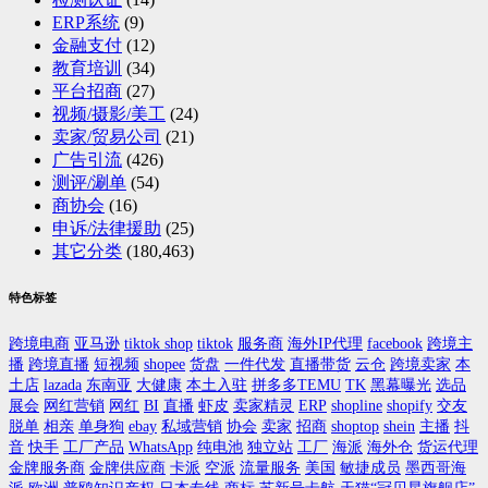
ERP系统
(9)
金融支付
(12)
教育培训
(34)
平台招商
(27)
视频/摄影/美工
(24)
卖家/贸易公司
(21)
广告引流
(426)
测评/涮单
(54)
商协会
(16)
申诉/法律援助
(25)
其它分类
(180,463)
特色标签
跨境电商
亚马逊
tiktok shop
tiktok
服务商
海外IP代理
facebook
跨境主
播
跨境直播
短视频
shopee
货盘
一件代发
直播带货
云仓
跨境卖家
本
土店
lazada
东南亚
大健康
本土入驻
拼多多TEMU
TK
黑幕曝光
选品
展会
网红营销
网红
BI
直播
虾皮
卖家精灵
ERP
shopline
shopify
交友
脱单
相亲
单身狗
ebay
私域营销
协会
卖家
招商
shoptop
shein
主播
抖
音
快手
工厂产品
WhatsApp
纯电池
独立站
工厂
海派
海外仓
货运代理
金牌服务商
金牌供应商
卡派
空派
流量服务
美国
敏捷成员
墨西哥海