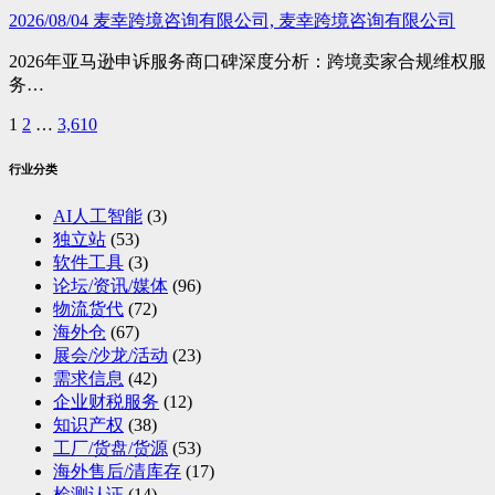
2026/08/04
麦幸跨境咨询有限公司, 麦幸跨境咨询有限公司
2026年亚马逊申诉服务商口碑深度分析：跨境卖家合规维权服
务…
1
2
…
3,610
文
章
行业分类
分
AI人工智能
(3)
页
独立站
(53)
软件工具
(3)
论坛/资讯/媒体
(96)
物流货代
(72)
海外仓
(67)
展会/沙龙/活动
(23)
需求信息
(42)
企业财税服务
(12)
知识产权
(38)
工厂/货盘/货源
(53)
海外售后/清库存
(17)
检测认证
(14)