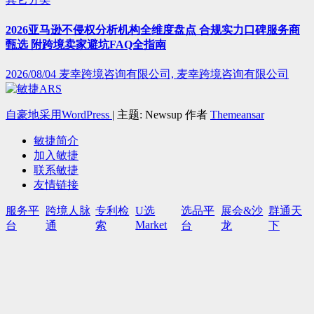
2026亚马逊不侵权分析机构全维度盘点 合规实力口碑服务商
甄选 附跨境卖家避坑FAQ全指南
2026/08/04
麦幸跨境咨询有限公司, 麦幸跨境咨询有限公司
自豪地采用WordPress
|
主题: Newsup 作者
Themeansar
敏捷简介
加入敏捷
联系敏捷
友情链接
服务平
跨境人脉
专利检
U选
选品平
展会&沙
群通天
Market
台
通
索
台
龙
下