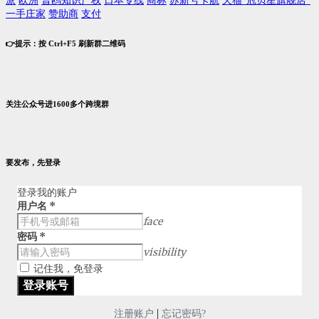
派
欧洲
普鸥知识产权
日本专线
商标
苏新号卡航
天猫“冠贝星旗舰店”
一手庄家
赞助商
支付
👉提示：按 Ctrl+F5 刷新群二维码
关注公众号进1600多个跨境群
要发布，先登录
登录我的账户
用户名
*
face
密码
*
visibility
记住我，免登录
|
注册账户
忘记密码?