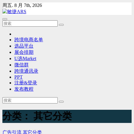
Skip
周五. 8 月 7th, 2026
to
content
跨境电商名单
选品平台
展会排期
U选Market
微信群
跨境通讯录
PPT
注册&登录
发布教程
分类：
其它分类
广告引流
其它分类