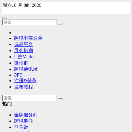
Skip
周六. 8 月 8th, 2026
to
content
跨境电商名单
选品平台
展会排期
U选Market
微信群
跨境通讯录
PPT
注册&登录
发布教程
热门
金牌服务商
跨境电商
亚马逊