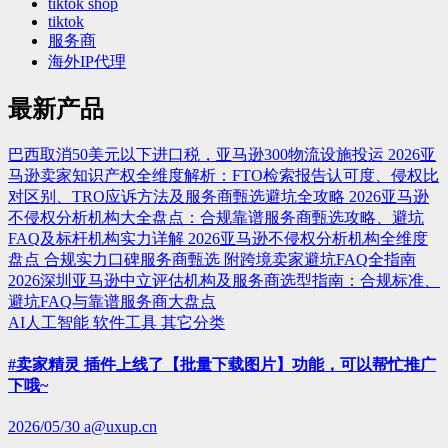
tiktok shop
tiktok
服务商
海外IP代理
最新产品
巴西取消50美元以下进口税，亚马逊300物流设施投运
2026亚
马逊卖家知识产权全维度解析：FTO检索报告认可度、侵权比
对区别、TRO应诉方法及服务商甄选避坑全攻略
2026亚马逊
不侵权分析机构大全盘点：合规靠谱服务商甄选攻略、避坑
FAQ及标杆机构实力详解
2026亚马逊不侵权分析机构全维度
盘点 合规实力口碑服务商甄选 附跨境卖家避坑FAQ全指南
2026深圳亚马逊中立评估机构及服务商选型指南：合规标准、
避坑FAQ与靠谱服务商大盘点
AI人工智能
软件工具
其它分类
#卖家精灵 插件上线了【批量下载图片】功能，可以帮忙推广
下哦~
2026/05/30
a@uxup.cn