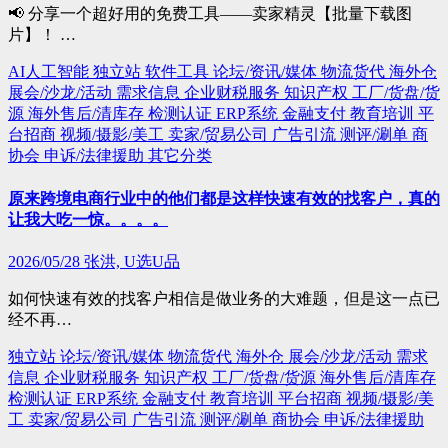
📢 分享一个超好用的免费工具——卖家精灵【批量下载图
片】！ …
AI人工智能
独立站
软件工具
论坛/资讯/媒体
物流货代
海外仓
展会/沙龙/活动
需求信息
企业财税服务
知识产权
工厂/货盘/货
源
海外售后/清库存
检测认证
ERP系统
金融支付
教育培训
平
台招商
视频/摄影/美工
卖家/贸易公司
广告引流
测评/涮单
商
协会
申诉/法律援助
其它分类
原来跨境电商行业中的他们都是这样快速有效的找客户，真的
让我大吃一惊。。。。
2026/05/28
张洪, U选U品
如何快速有效的找客户相信是做业务的大难题，但是这一点已
经不再…
独立站
论坛/资讯/媒体
物流货代
海外仓
展会/沙龙/活动
需求
信息
企业财税服务
知识产权
工厂/货盘/货源
海外售后/清库存
检测认证
ERP系统
金融支付
教育培训
平台招商
视频/摄影/美
工
卖家/贸易公司
广告引流
测评/涮单
商协会
申诉/法律援助