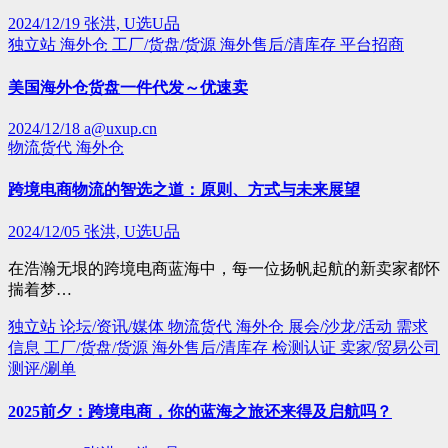
2024/12/19
张洪, U选U品
独立站
海外仓
工厂/货盘/货源
海外售后/清库存
平台招商
美国海外仓货盘一件代发～优速卖
2024/12/18
a@uxup.cn
物流货代
海外仓
跨境电商物流的智选之道：原则、方式与未来展望
2024/12/05
张洪, U选U品
在浩瀚无垠的跨境电商蓝海中，每一位扬帆起航的新卖家都怀
揣着梦…
独立站
论坛/资讯/媒体
物流货代
海外仓
展会/沙龙/活动
需求
信息
工厂/货盘/货源
海外售后/清库存
检测认证
卖家/贸易公司
测评/涮单
2025前夕：跨境电商，你的蓝海之旅还来得及启航吗？