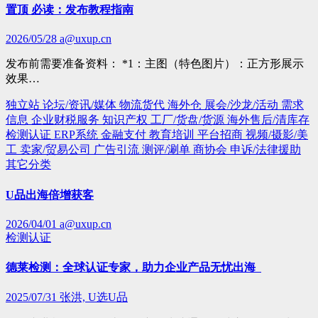
置顶 必读：发布教程指南
2026/05/28
a@uxup.cn
发布前需要准备资料： *1：主图（特色图片）：正方形展示
效果…
独立站
论坛/资讯/媒体
物流货代
海外仓
展会/沙龙/活动
需求
信息
企业财税服务
知识产权
工厂/货盘/货源
海外售后/清库存
检测认证
ERP系统
金融支付
教育培训
平台招商
视频/摄影/美
工
卖家/贸易公司
广告引流
测评/涮单
商协会
申诉/法律援助
其它分类
U品出海倍增获客
2026/04/01
a@uxup.cn
检测认证
德莱检测：全球认证专家，助力企业产品无忧出海
2025/07/31
张洪, U选U品