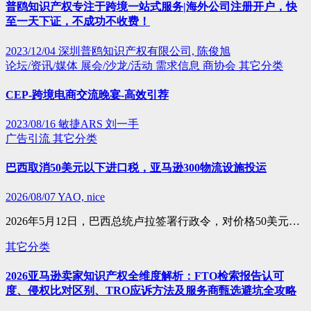
普鸥知识产权专注于跨境一站式服务|海外公司注册开户，快
至一天下证，不成功不收费！
2023/12/04
深圳普鸥知识产权有限公司, 陈俊旭
论坛/资讯/媒体
展会/沙龙/活动
需求信息
商协会
其它分类
CEP-跨境电商交流晚宴-高效引荐
2023/08/16
敏捷ARS 刘一手
广告引流
其它分类
巴西取消50美元以下进口税，亚马逊300物流设施投运
2026/08/07
YAO, nice
2026年5月12日，巴西总统卢拉签署行政令，对价格50美元…
其它分类
2026亚马逊卖家知识产权全维度解析：FTO检索报告认可
度、侵权比对区别、TRO应诉方法及服务商甄选避坑全攻略