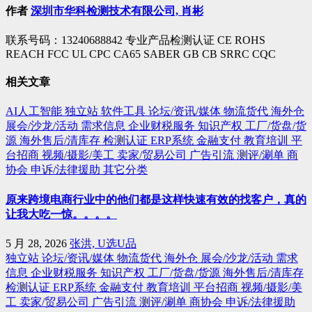
作者
深圳市华科检测技术有限公司, 肖彬
联系号码：13240688842 专业产品检测认证 CE ROHS
REACH FCC UL CPC CA65 SABER GB CB SRRC CQC
相关文章
AI人工智能
独立站
软件工具
论坛/资讯/媒体
物流货代
海外仓
展会/沙龙/活动
需求信息
企业财税服务
知识产权
工厂/货盘/货
源
海外售后/清库存
检测认证
ERP系统
金融支付
教育培训
平
台招商
视频/摄影/美工
卖家/贸易公司
广告引流
测评/涮单
商
协会
申诉/法律援助
其它分类
原来跨境电商行业中的他们都是这样快速有效的找客户，真的
让我大吃一惊。。。。
5 月 28, 2026
张洪, U选U品
独立站
论坛/资讯/媒体
物流货代
海外仓
展会/沙龙/活动
需求
信息
企业财税服务
知识产权
工厂/货盘/货源
海外售后/清库存
检测认证
ERP系统
金融支付
教育培训
平台招商
视频/摄影/美
工
卖家/贸易公司
广告引流
测评/涮单
商协会
申诉/法律援助