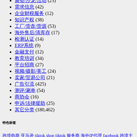
展会/沙龙/活动
(23)
需求信息
(42)
企业财税服务
(12)
知识产权
(38)
工厂/货盘/货源
(53)
海外售后/清库存
(17)
检测认证
(14)
ERP系统
(9)
金融支付
(12)
教育培训
(34)
平台招商
(27)
视频/摄影/美工
(24)
卖家/贸易公司
(21)
广告引流
(425)
测评/涮单
(54)
商协会
(16)
申诉/法律援助
(25)
其它分类
(180,462)
特色标签
跨境电商
亚马逊
tiktok shop
tiktok
服务商
海外IP代理
facebook
跨境主