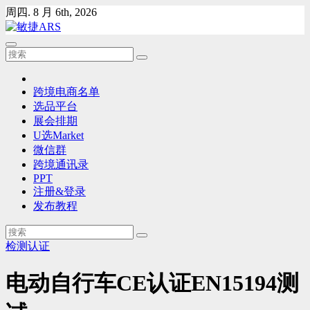
Skip
周四. 8 月 6th, 2026
to
content
跨境电商名单
选品平台
展会排期
U选Market
微信群
跨境通讯录
PPT
注册&登录
发布教程
检测认证
电动自行车CE认证EN15194测