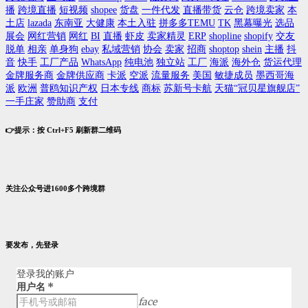
播
跨境直播
短视频
shopee
货盘
一件代发
直播带货
云仓
跨境卖家
本
土店
lazada
东南亚
大健康
本土入驻
拼多多TEMU
TK
黑幕曝光
选品
展会
网红营销
网红
BI
直播
虾皮
卖家精灵
ERP
shopline
shopify
交友
脱单
相亲
单身狗
ebay
私域营销
协会
卖家
招商
shoptop
shein
主播
抖
音
快手
工厂产品
WhatsApp
纯电池
独立站
工厂
海派
海外仓
货运代理
金牌服务商
金牌供应商
卡派
空派
流量服务
美国
敏捷成员
墨西哥海
派
欧洲
普鸥知识产权
日本专线
商标
苏新号卡航
天猫“冠贝星旗舰店”
一手庄家
赞助商
支付
👉提示：按 Ctrl+F5 刷新群二维码
关注公众号进1600多个跨境群
要发布，先登录
登录我的账户
用户名
*
face