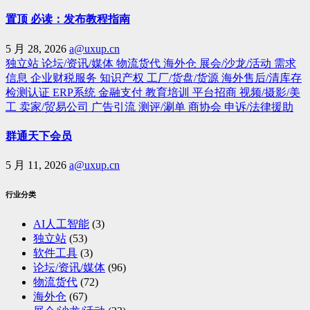
置顶 必读：发布教程指南
5 月 28, 2026
a@uxup.cn
独立站
论坛/资讯/媒体
物流货代
海外仓
展会/沙龙/活动
需求
信息
企业财税服务
知识产权
工厂/货盘/货源
海外售后/清库存
检测认证
ERP系统
金融支付
教育培训
平台招商
视频/摄影/美
工
卖家/贸易公司
广告引流
测评/涮单
商协会
申诉/法律援助
群通天下会员
5 月 11, 2026
a@uxup.cn
行业分类
AI人工智能
(3)
独立站
(53)
软件工具
(3)
论坛/资讯/媒体
(96)
物流货代
(72)
海外仓
(67)