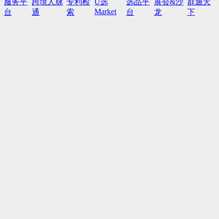
服务平
跨境人脉
专利检
U选
选品平
展会&沙
群通天
Market
台
通
索
台
龙
下