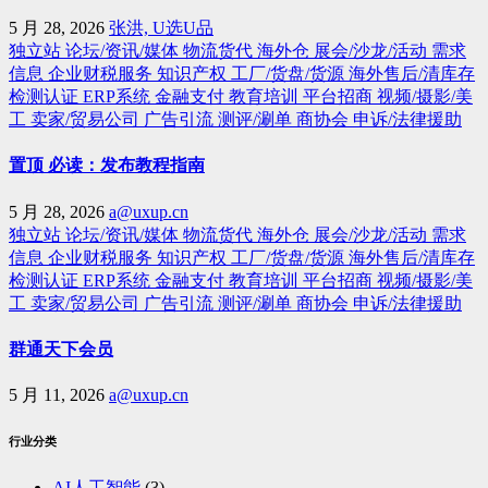
5 月 28, 2026
张洪, U选U品
独立站
论坛/资讯/媒体
物流货代
海外仓
展会/沙龙/活动
需求
信息
企业财税服务
知识产权
工厂/货盘/货源
海外售后/清库存
检测认证
ERP系统
金融支付
教育培训
平台招商
视频/摄影/美
工
卖家/贸易公司
广告引流
测评/涮单
商协会
申诉/法律援助
置顶 必读：发布教程指南
5 月 28, 2026
a@uxup.cn
独立站
论坛/资讯/媒体
物流货代
海外仓
展会/沙龙/活动
需求
信息
企业财税服务
知识产权
工厂/货盘/货源
海外售后/清库存
检测认证
ERP系统
金融支付
教育培训
平台招商
视频/摄影/美
工
卖家/贸易公司
广告引流
测评/涮单
商协会
申诉/法律援助
群通天下会员
5 月 11, 2026
a@uxup.cn
行业分类
AI人工智能
(3)