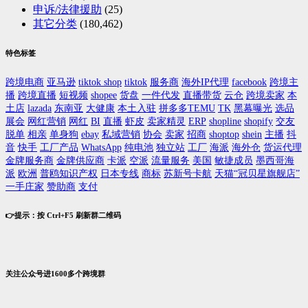
申诉/法律援助
(25)
其它分类
(180,462)
特色标签
跨境电商
亚马逊
tiktok shop
tiktok
服务商
海外IP代理
facebook
跨境主
播
跨境直播
短视频
shopee
货盘
一件代发
直播带货
云仓
跨境卖家
本
土店
lazada
东南亚
大健康
本土入驻
拼多多TEMU
TK
黑幕曝光
选品
展会
网红营销
网红
BI
直播
虾皮
卖家精灵
ERP
shopline
shopify
交友
脱单
相亲
单身狗
ebay
私域营销
协会
卖家
招商
shoptop
shein
主播
抖
音
快手
工厂产品
WhatsApp
纯电池
独立站
工厂
海派
海外仓
货运代理
金牌服务商
金牌供应商
卡派
空派
流量服务
美国
敏捷成员
墨西哥海
派
欧洲
普鸥知识产权
日本专线
商标
苏新号卡航
天猫“冠贝星旗舰店”
一手庄家
赞助商
支付
👉提示：按 Ctrl+F5 刷新群二维码
关注公众号进1600多个跨境群