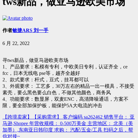
tws新品，做亚马逊欧美市场
作者
敏捷ARS 刘一手
6 月 22, 2022
寻tws新品，做亚马逊欧美市场
1、产品要求：私模有专利，中欧美日专利，认证齐全，ce
fcc，日本无线电 pse等，越齐全越好
2、款式要求：杆式，豆式，挂耳都可以
3、外观要求： 工艺多，30万左右的精品一出一模具，不接受
素壳，要么黑色要么白色，不做其他颜色，商务风
4、功能要求：数显屏，双麦ENC，高清降噪通话，方案不
限，要全部加保护板，能保护5A大电流的冲击
【跨境卖家】【采购需求】 客户编码 sa262462 销售平台： 亚
文
马逊,Shopee 年营收规模： 0-500万美金 主营地区： 北美（美
章
加墨）,东南亚日韩印度 求购： 汽配/五金/工具 扫码之后，帮
你对接~