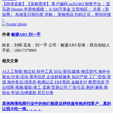
导
【跨境卖家】【采购需求】 客户编码 sa262462 销售平台： 亚
航
马逊,Shopee 年营收规模： 0-500万美金 主营地区： 北美（美
加墨）,东南亚日韩印度 求购： 宠物用品 扫码之后，帮你对接
~
作者
敏捷ARS 刘一手
姓名：刘斌 花名：刘一手 公司：敏捷ARS 职务：联合创始人
手机：18617379869
相关文章
AI人工智能
独立站
软件工具
论坛/资讯/媒体
物流货代
海外仓
展会/沙龙/活动
需求信息
企业财税服务
知识产权
工厂/货盘/货
源
海外售后/清库存
检测认证
ERP系统
金融支付
教育培训
平
台招商
视频/摄影/美工
卖家/贸易公司
广告引流
测评/涮单
商
协会
申诉/法律援助
其它分类
原来跨境电商行业中的他们都是这样快速有效的找客户，真的
让我大吃一惊。。。。