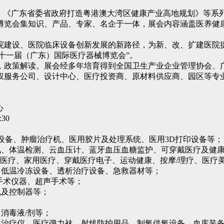
纲要》《广东省委省政府打造粤港澳大湾区健康产业高地规划》等
博览会集知识、产品、专家、名企于一体，展会内容涵盖医养健
院建设、医院临床设备创新发展的新路径，为新、改、扩建医院
3第二十一届（广东）国际医疗器械博览会”。
，政策解读。展会经多年培育得到全国卫生产业企业管理协会、
权服务公司、设计中心、医疗投资商、原材料供应商、园区等专
心
30
振设备、肿瘤治疗机、医用胶片及处理系统、医用3D打印设备等；
氧、体温检测、云血压计、蓝牙血压血糖监护、可穿戴医疗及健
准医疗、家用医疗、穿戴医疗电子、运动健康、按摩/理疗、医疗
、低温冷冻设备、透析治疗设备、急救器材等；
手术仪器、超声手术等；
机及控制器等；
消毒液/剂等；
位治疗仪、医疗弹力袜、射线防护用品、制氧供氧设备、血库装