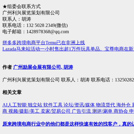
★组委会联系方式
广州利兴展览策划有限公司
联系人：胡涛
联系电话：132 5028 2349(微信)
电子邮箱：1428978368@qq.com
拼多多跨境电商平台Temu已在非洲上线
文
Lazada马来站活动一小时售出超1万件玩具单品。宝尊电商在新加坡
章
导
作者
广州励展会展有限公司, 胡涛
航
广州利兴展览策划有限公司 联系人：胡涛 联系电话：13250282349(
相关文章
AI人工智能
独立站
软件工具
论坛/资讯/媒体
物流货代
海外仓
商
视频/摄影/美工
卖家/贸易公司
广告引流
测评/涮单
商协会
申
原来跨境电商行业中的他们都是这样快速有效的找客户，真的