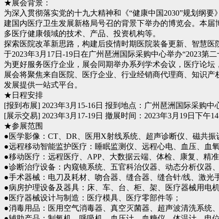
★展会背景：
为深入贯彻落实党的十九大精神和《“健康中国2030”规划
建国内医疗卫生发展新格局号召的背景下举办的博览会。本届
多医疗健康领域的技术、产品、投资机构等。
探索医院改革新思路，构建后疫情时期医院装备更新、智慧医
于2023年3月17日-19日在广州琶洲国际采购中心举办“202
为更好服务医疗企业，展会同期举办系列学术会议，医疗论坛
展会将聚焦来自医院、医疗企业、行业经销商代理商、知识产
发展提供一站式平台。
★日程安排
[报到布展] 2023年3月15-16日 报到地点：广州琶洲国际采购中
[展示交易] 2023年3月17-19日 撤展时间：2023年3月19日下午14:
★参展范围
●医学影像：CT、DR、医用X射线系统、超声诊断仪、磁共
●远程移动智能监护医疗：睡眠监测仪、远程心电、血压、血
●移动医疗：远程医疗、APP、大数据云端、体检、康复、精
●诊断治疗设备：内窥镜系统、五官科治仪器、动态分析仪器
●手术器械：电刀及耗材、吻合器、缝合器、缝合针/线、激光
●病房护理设备及器具：床、车、台、柜、架、医疗器械用电
●医疗器械设计与制造：医疗模具、医疗零部件等；
●消毒用品：医用空气消毒器、真空灭菌器、超声波清洗系统、
●辅助产品：制氧机、呼吸机、血压计、血糖仪、体温计、电