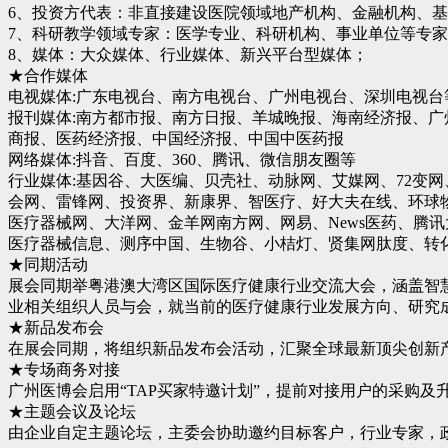
6、投资方代表：非直接建设医院领域地产机构、金融机构、
7、科研教学领域专家：医学专业、科研机构、事业单位等专
8、媒体：大众媒体、行业媒体、新兴平台型媒体；
★合作媒体
电视媒体:广东电视台、南方电视台、广州电视台、深圳电视台
报刊媒体:南方都市报、南方日报、羊城晚报、海南经济报、
商报、医药经济报、中国经济报、中国中医药报
网络媒体:抖音、百度、360、腾讯、微信朋友圈等
行业媒体:基因谷、大医编、贝壳社、动脉网、艾媒网、72变
会网、雷锋网、投资界、新康界、智医疗、好大夫在线、环球
医疗器械网、大洋网、金羊网南方网、网易、News医药、腾
医疗器械信息、测序中国、生物谷、小桔灯、贤集网肽度、转化
★同期活动
展会同期举粤港澳大湾区国际医疗健康行业交流大会，涵盖智
业相关组织人员与会，就当前的医疗健康行业发展方向、研究
★新品发布会
在展会同期，将组织新品发布会活动，汇聚全球最新顶尖创新
★专场商务对接
广州医博会启用“TAP买家特邀计划”，提前对接用户的采购
★主题会议及论坛
由企业自定主题论坛，主委会协助邀约目标客户，行业专家，