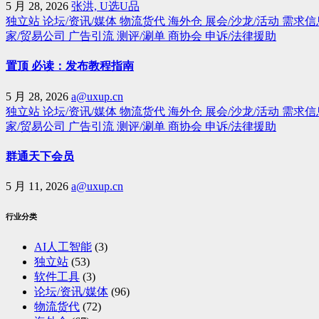
5 月 28, 2026
张洪, U选U品
独立站
论坛/资讯/媒体
物流货代
海外仓
展会/沙龙/活动
需求信
家/贸易公司
广告引流
测评/涮单
商协会
申诉/法律援助
置顶 必读：发布教程指南
5 月 28, 2026
a@uxup.cn
独立站
论坛/资讯/媒体
物流货代
海外仓
展会/沙龙/活动
需求信
家/贸易公司
广告引流
测评/涮单
商协会
申诉/法律援助
群通天下会员
5 月 11, 2026
a@uxup.cn
行业分类
AI人工智能
(3)
独立站
(53)
软件工具
(3)
论坛/资讯/媒体
(96)
物流货代
(72)