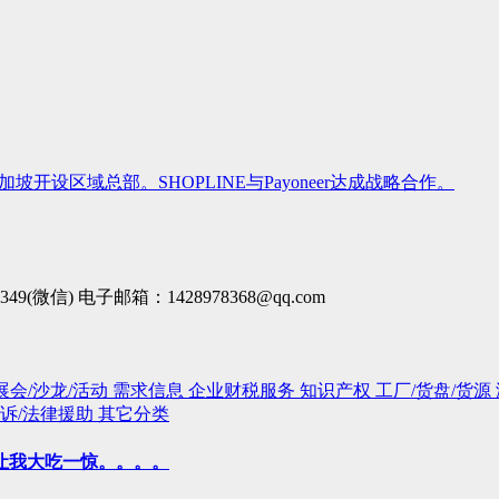
开设区域总部。SHOPLINE与Payoneer达成战略合作。
微信) 电子邮箱：1428978368@qq.com
展会/沙龙/活动
需求信息
企业财税服务
知识产权
工厂/货盘/货源
诉/法律援助
其它分类
让我大吃一惊。。。。