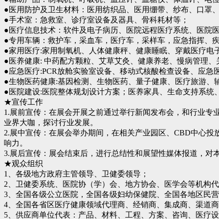
●医用防护及卫生材料：医用纺织品、医用绷带、纱布、口罩
●手术室：急救室、诊疗室设备及器具、骨科耗材等；
●医疗信息技术：软件及电子病历、医院远程医疗系统、医院
●专用车辆：救护车，采血车，医疗车，采样车，应急指挥、
●家用医疗:家用制氧机、人体健康秤、健康睡眠、穿戴医疗电
●医养健康: 中药配方颗粒、艾草艾灸、健康养老、慢病管理
●应急医疗:PCR放舱实验室设备、移动式核酸检查设备、应急
●生物医药健康:基因检测、生物医药、量子健康、医疗旅游、
●医院建设:医院整体规划设计方案；医养家具、生命支持系统
★宣传工作
1.展前宣传：在展会开展之前通过举行新闻发布会，和行业
业界大咖，探讨行业发展。
2.展中宣传：在展会举办期间，在相关产业园区、CBD中心
响力。
3.展后宣传：展会结束后，进行总结性和展望性媒体报道，对
★观众组织
1、各级地方政府主管领导、卫健委领导；
2、卫健委系统、医院协（学）会、地方协会、医学会等机构
3、全国各级公立医院，全国各级妇幼保健院、全国各地区民
4、全国各省区医疗健康领域代理商、经销商、集成商、渠道
5、供应商单位代表：产品、材料、工程、方案、咨询、医疗