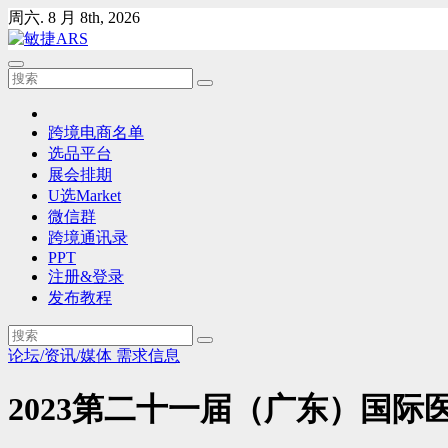
Skip
周六. 8 月 8th, 2026
to
content
跨境电商名单
选品平台
展会排期
U选Market
微信群
跨境通讯录
PPT
注册&登录
发布教程
论坛/资讯/媒体
需求信息
2023第二十一届（广东）国际