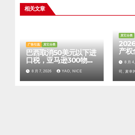
相关文章
其它分类
20
广告引流
其它分类
产权
巴西取消50美元以下进
检索
口税，亚马逊300物流
8 月 4
比对
设施投运
8 月 7, 2026
YAO, NICE
法及
司, 麦
攻略