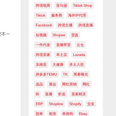
跨境电商
亚马逊
Tiktok Shop
Tiktok
服务商
海外IP代理
Facebook
跨境主播
跨境直播
还不一
短视频
Shopee
货盘
一件代发
直播带货
云仓
跨境卖家
本土店
Lazada
东南亚
大健康
本土入驻
拼多多TEMU
TK
黑幕曝光
选品
展会
网红营销
网红
BI
直播
虾皮
卖家精灵
ERP
Shopline
Shopify
交友
脱单
相亲
单身狗
Ebay