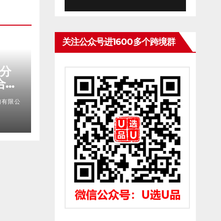
关注公众号进1600多个跨境群
权分
合规
略、
询有限公
构实