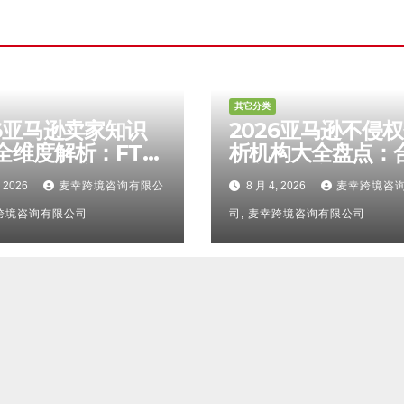
其它分类
26亚马逊卖家知识
2026亚马逊不侵
全维度解析：FTO
析机构大全盘点：
报告认可度、侵权
靠谱服务商甄选攻
, 2026
麦幸跨境咨询有限公
8 月 4, 2026
麦幸跨境咨
区别、TRO应诉方
避坑FAQ及标杆机
服务商甄选避坑全
幸跨境咨询有限公司
力详解
司, 麦幸跨境咨询有限公司