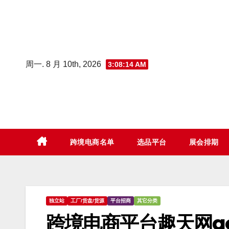
Skip
to
content
周一. 8 月 10th, 2026
3:08:15 AM
跨境电商名单
选品平台
展会排期
独立站
工厂/货盘/货源
平台招商
其它分类
跨境电商平台趣天网qo