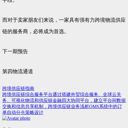
手段。
而对于卖家朋友们来说，一家具有强有力跨境物流供应
链的服务商，必将成为首选。
下一期预告
第四物流通道
跨境供应链指南
文
跨境供应链综合服务平台通过搭建外贸综合服务、全球云关
章
务、可视化物流和供应链金融四大协同平台，建立平台间数据
交换和信息共享机制，跨境供应链业务浅析OMS系统中的订
导
单自动分仓策略设计
航