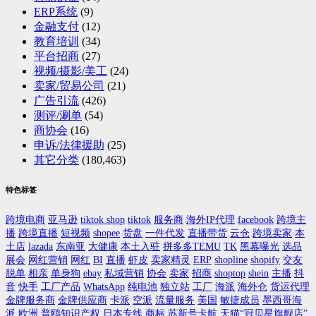
ERP系统
(9)
金融支付
(12)
教育培训
(34)
平台招商
(27)
视频/摄影/美工
(24)
卖家/贸易公司
(21)
广告引流
(426)
测评/涮单
(54)
商协会
(16)
申诉/法律援助
(25)
其它分类
(180,463)
特色标签
跨境电商
亚马逊
tiktok shop
tiktok
服务商
海外IP代理
facebook
跨境主
播
跨境直播
短视频
shopee
货盘
一件代发
直播带货
云仓
跨境卖家
本
土店
lazada
东南亚
大健康
本土入驻
拼多多TEMU
TK
黑幕曝光
选品
展会
网红营销
网红
BI
直播
虾皮
卖家精灵
ERP
shopline
shopify
交友
脱单
相亲
单身狗
ebay
私域营销
协会
卖家
招商
shoptop
shein
主播
抖
音
快手
工厂产品
WhatsApp
纯电池
独立站
工厂
海派
海外仓
货运代理
金牌服务商
金牌供应商
卡派
空派
流量服务
美国
敏捷成员
墨西哥海
派
欧洲
普鸥知识产权
日本专线
商标
苏新号卡航
天猫“冠贝星旗舰店”