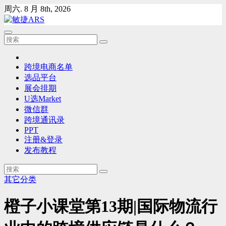
Skip
周六. 8 月 8th, 2026
to
content
跨境电商名单
选品平台
展会排期
U选Market
微信群
跨境通讯录
PPT
注册&登录
发布教程
其它分类
橙子小课堂第13期|国际物流行