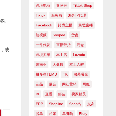
跨境电商
亚马逊
Tiktok Shop
Tiktok
服务商
海外IP代理
特殊
Facebook
跨境主播
跨境直播
短视频
Shopee
货盘
一件代发
直播带货
云仓
地，或
跨境卖家
本土店
Lazada
东南亚
大健康
本土入驻
拼多多TEMU
TK
黑幕曝光
选品
展会
网红营销
网红
BI
直播
虾皮
卖家精灵
ERP
Shopline
Shopify
交友
脱单
相亲
单身狗
Ebay