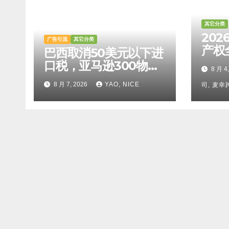
其它分类
20
广告引流
其它分类
产权
巴西取消50美元以下进
检索
口税，亚马逊300物流
8 月 4
比对
设施投运
8 月 7, 2026
YAO, NICE
法及
司, 麦
攻略