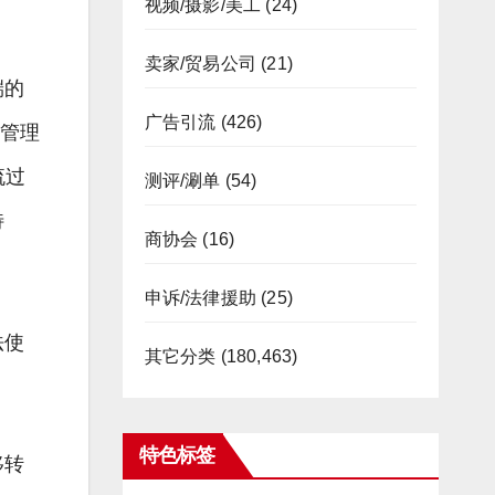
视频/摄影/美工
(24)
卖家/贸易公司
(21)
端的
广告引流
(426)
慧管理
流过
测评/涮单
(54)
特
商协会
(16)
申诉/法律援助
(25)
法使
其它分类
(180,463)
特色标签
移转