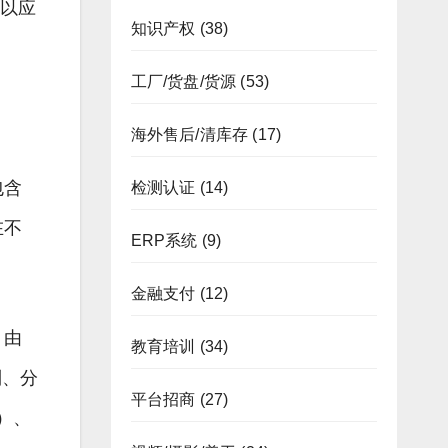
，以应
知识产权
(38)
工厂/货盘/货源
(53)
海外售后/清库存
(17)
包含
检测认证
(14)
在不
ERP系统
(9)
金融支付
(12)
，由
教育培训
(34)
制、分
平台招商
(27)
）、