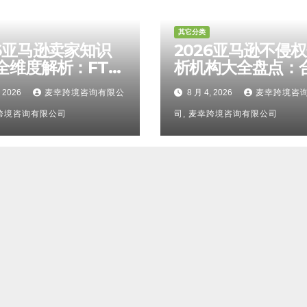
其它分类
26亚马逊卖家知识
2026亚马逊不侵
全维度解析：FTO
析机构大全盘点：
报告认可度、侵权
靠谱服务商甄选攻
, 2026
麦幸跨境咨询有限公
8 月 4, 2026
麦幸跨境咨
区别、TRO应诉方
避坑FAQ及标杆机
服务商甄选避坑全
幸跨境咨询有限公司
力详解
司, 麦幸跨境咨询有限公司