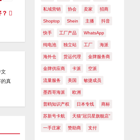
私域营销
协会
卖家
招商
好？
Shoptop
Shein
主播
抖音
快手
工厂产品
WhatsApp
纯电池
独立站
工厂
海派
海外仓
货运代理
金牌服务商
金牌供应商
卡派
空派
传文
流量服务
美国
敏捷成员
容的真
墨西哥海派
欧洲
普鸥知识产权
日本专线
商标
苏新号卡航
天猫“冠贝星旗舰店”
一手庄家
赞助商
支付