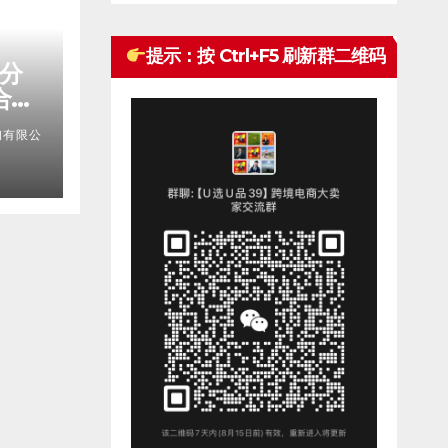
提示：按 Ctrl+F5 刷新群二维码
权分
合规
略、
询有限公
构实