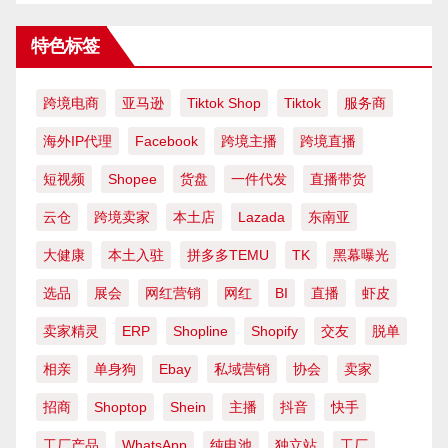
特色标签
跨境电商
亚马逊
Tiktok Shop
Tiktok
服务商
海外IP代理
Facebook
跨境主播
跨境直播
短视频
Shopee
货盘
一件代发
直播带货
云仓
跨境卖家
本土店
Lazada
东南亚
大健康
本土入驻
拼多多TEMU
TK
黑幕曝光
选品
展会
网红营销
网红
BI
直播
虾皮
卖家精灵
ERP
Shopline
Shopify
交友
脱单
相亲
单身狗
Ebay
私域营销
协会
卖家
招商
Shoptop
Shein
主播
抖音
快手
工厂产品
WhatsApp
纯电池
独立站
工厂