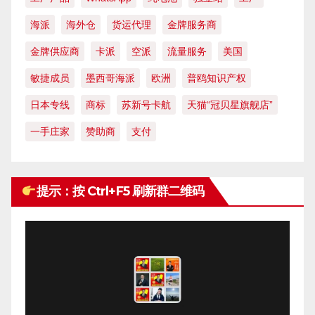
海派
海外仓
货运代理
金牌服务商
金牌供应商
卡派
空派
流量服务
美国
敏捷成员
墨西哥海派
欧洲
普鸥知识产权
日本专线
商标
苏新号卡航
天猫“冠贝星旗舰店”
一手庄家
赞助商
支付
提示：按 Ctrl+F5 刷新群二维码