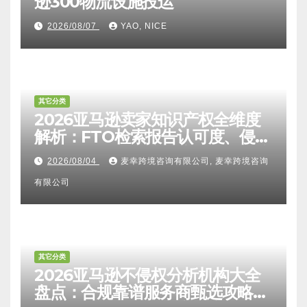
逊300物流设施投运
2026/08/07
YAO, NICE
其它分类
2026亚马逊卖家知识产权全维度
解析：FTO检索报告认可度、侵权
比对区别、TRO应诉方法及服务商
2026/08/04
麦幸跨境咨询有限公司, 麦幸跨境咨询
甄选避坑全攻略
有限公司
其它分类
2026亚马逊不侵权分析机构大全
盘点：合规靠谱服务商甄选攻略、