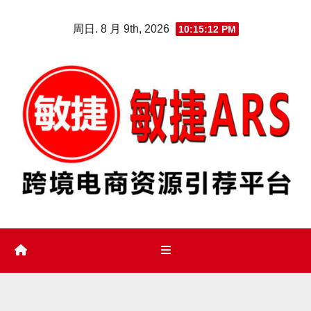
Skip
周日. 8 月 9th, 2026
10:15:13 PM
to
content