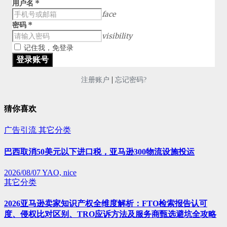
用户名
*
face
密码
*
visibility
记住我，免登录
|
注册账户
忘记密码?
猜你喜欢
广告引流
其它分类
巴西取消50美元以下进口税，亚马逊300物流设施投运
2026/08/07
YAO, nice
其它分类
2026亚马逊卖家知识产权全维度解析：FTO检索报告认可
度、侵权比对区别、TRO应诉方法及服务商甄选避坑全攻略