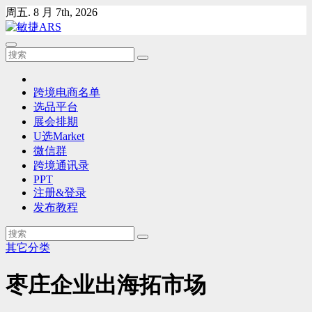
Skip
周五. 8 月 7th, 2026
to
content
跨境电商名单
选品平台
展会排期
U选Market
微信群
跨境通讯录
PPT
注册&登录
发布教程
其它分类
枣庄企业出海拓市场