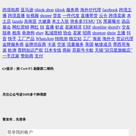
跨境电商
亚马逊
tiktok shop
tiktok
服务商
海外IP代理
facebook
跨境主
播
跨境直播
短视频
shopee
货盘
一件代发
直播带货
云仓
跨境卖家
本
土店
lazada
东南亚
大健康
本土入驻
拼多多TEMU
TK
黑幕曝光
选品
展会
网红营销
网红
BI
直播
虾皮
卖家精灵
ERP
shopline
shopify
交友
脱单
相亲
单身狗
ebay
私域营销
协会
卖家
招商
shoptop
shein
主播
抖
音
快手
工厂产品
WhatsApp
纯电池
独立站
工厂
海派
海外仓
货运代理
金牌服务商
金牌供应商
卡派
空派
流量服务
美国
敏捷成员
墨西哥海
派
欧洲
普鸥知识产权
日本专线
商标
苏新号卡航
天猫“冠贝星旗舰店”
一手庄家
赞助商
支付
👉提示：按 Ctrl+F5 刷新群二维码
关注公众号进1600多个跨境群
要发布，先登录
登录我的账户