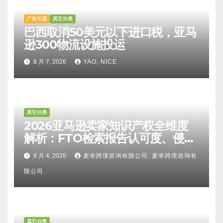
广告引流
其它分类
巴西取消50美元以下进口税，亚马
逊300物流设施投运
8 月 7, 2026
YAO, NICE
其它分类
2026亚马逊卖家知识产权全维度
解析：FTO检索报告认可度、侵权
比对区别、TRO应诉方法及服务商
8 月 4, 2026
麦幸跨境咨询有限公司, 麦幸跨境咨询有
甄选避坑全攻略
限公司
其它分类