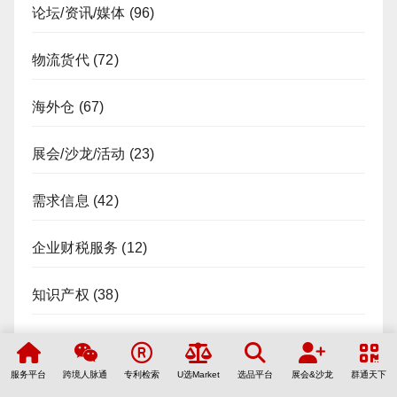
论坛/资讯/媒体
(96)
物流货代
(72)
海外仓
(67)
展会/沙龙/活动
(23)
需求信息
(42)
企业财税服务
(12)
知识产权
(38)
工厂/货盘/货源
(53)
服务平台
跨境人脉通
专利检索
U选Market
选品平台
展会&沙龙
群通天下
海外售后/清库存
(17)