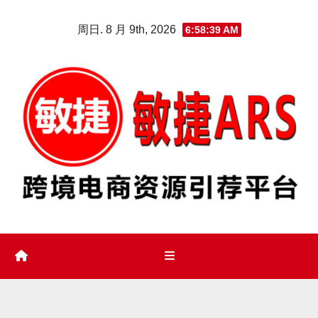
Skip
周日. 8 月 9th, 2026
6:58:40 AM
to
content