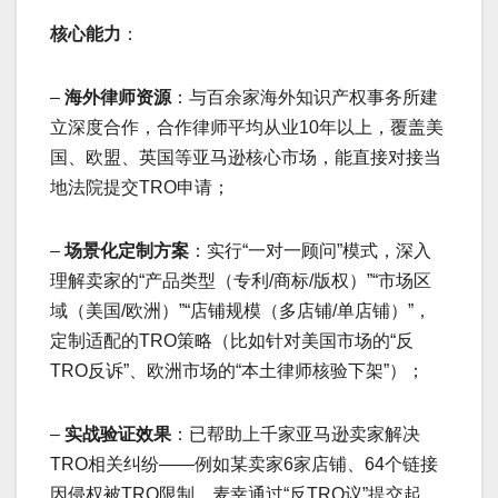
核心能力
：
–
海外律师资源
：与百余家海外知识产权事务所建
立深度合作，合作律师平均从业10年以上，覆盖美
国、欧盟、英国等亚马逊核心市场，能直接对接当
地法院提交TRO申请；
–
场景化定制方案
：实行“一对一顾问”模式，深入
理解卖家的“产品类型（专利/商标/版权）”“市场区
域（美国/欧洲）”“店铺规模（多店铺/单店铺）”，
定制适配的TRO策略（比如针对美国市场的“反
TRO反诉”、欧洲市场的“本土律师核验下架”）；
–
实战验证效果
：已帮助上千家亚马逊卖家解决
TRO相关纠纷——例如某卖家6家店铺、64个链接
因侵权被TRO限制，麦幸通过“反TRO议”提交起