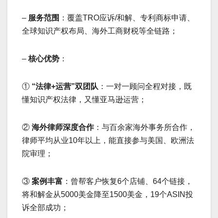
–
服务范围
：覆盖TRO应诉/和解、专利商标申请、
全球知识产权布局、海外工商财税等全链路；
–
核心优势
：
①
“法律+运营”双团队
：一对一顾问全程对接，既
懂知识产权法律，又懂亚马逊运营；
②
海外律师深度合作
：与百余家海外事务所合作，
律师平均从业10年以上，能直接参与美国、欧洲法
院审理；
③
案例丰富
：曾帮客户恢复6个店铺、64个链接，
将和解金从5000美金降至1500美金，19个ASIN投
诉全部成功；