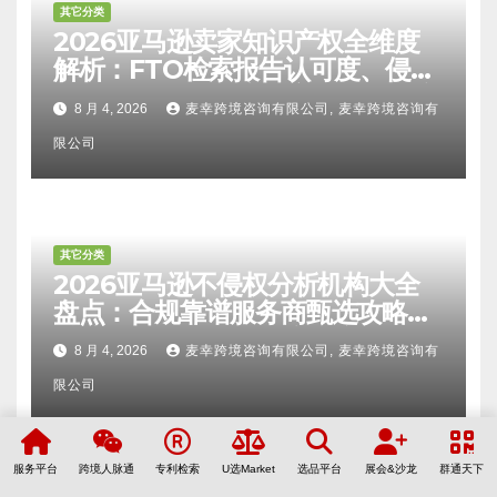
其它分类
2026亚马逊卖家知识产权全维度
解析：FTO检索报告认可度、侵权
比对区别、TRO应诉方法及服务商
8 月 4, 2026
麦幸跨境咨询有限公司, 麦幸跨境咨询有
甄选避坑全攻略
限公司
其它分类
2026亚马逊不侵权分析机构大全
盘点：合规靠谱服务商甄选攻略、
避坑FAQ及标杆机构实力详解
8 月 4, 2026
麦幸跨境咨询有限公司, 麦幸跨境咨询有
限公司
服务平台
跨境人脉通
专利检索
U选Market
选品平台
展会&沙龙
群通天下