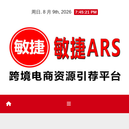
Skip
周日. 8 月 9th, 2026
7:45:22 PM
to
content