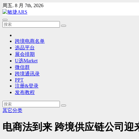
Skip
周五. 8 月 7th, 2026
to
content
跨境电商名单
选品平台
展会排期
U选Market
微信群
跨境通讯录
PPT
注册&登录
发布教程
其它分类
电商法到来 跨境供应链公司迎