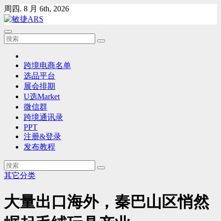
Skip
周四. 8 月 6th, 2026
to
content
跨境电商名单
选品平台
展会排期
U选Market
微信群
跨境通讯录
PPT
注册&登录
发布教程
其它分类
大量出口海外，秦巴山区悄然