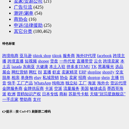
卖家/贸易公司
(21)
广告引流
(425)
测评/涮单
(54)
商协会
(16)
申诉/法律援助
(25)
其它分类
(180,462)
特色标签
跨境电商
亚马逊
tiktok shop
tiktok
服务商
海外IP代理
facebook
跨境主
播
跨境直播
短视频
shopee
货盘
一件代发
直播带货
云仓
跨境卖家
本
土店
lazada
东南亚
大健康
本土入驻
拼多多TEMU
TK
黑幕曝光
选品
展会
网红营销
网红
BI
直播
虾皮
卖家精灵
ERP
shopline
shopify
交友
脱单
相亲
单身狗
ebay
私域营销
协会
卖家
招商
shoptop
shein
主播
抖
音
快手
工厂产品
WhatsApp
纯电池
独立站
工厂
海派
海外仓
货运代理
金牌服务商
金牌供应商
卡派
空派
流量服务
美国
敏捷成员
墨西哥海
派
欧洲
普鸥知识产权
日本专线
商标
苏新号卡航
天猫“冠贝星旗舰店”
一手庄家
赞助商
支付
👉提示：按 Ctrl+F5 刷新群二维码