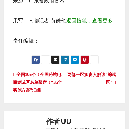
来源：广东省政府官网
采写：南都记者 黄姝伦
返回搜狐，查看更多
责任编辑：
文
全国105个！全国跨境电
两部一区负责人解读“综试
商综试区名单敲定！“35个
区”
章
实施方案”汇编
导
航
作者
UU