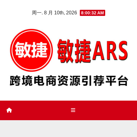
Skip
周一. 8 月 10th, 2026
8:00:33 AM
to
content