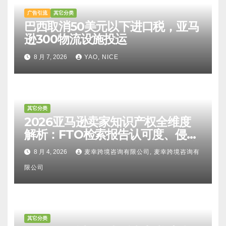
广告引流
其它分类
巴西取消50美元以下进口税，亚马
逊300物流设施投运
8 月 7, 2026
YAO, NICE
其它分类
2026亚马逊卖家知识产权全维度
解析：FTO检索报告认可度、侵权
比对区别、TRO应诉方法及服务商
8 月 4, 2026
麦幸跨境咨询有限公司, 麦幸跨境咨询有
甄选避坑全攻略
限公司
其它分类