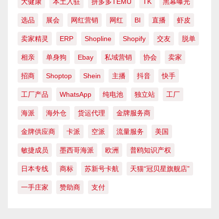
大健康
本土入驻
拼多多TEMU
TK
黑幕曝光
选品
展会
网红营销
网红
BI
直播
虾皮
卖家精灵
ERP
Shopline
Shopify
交友
脱单
相亲
单身狗
Ebay
私域营销
协会
卖家
招商
Shoptop
Shein
主播
抖音
快手
工厂产品
WhatsApp
纯电池
独立站
工厂
海派
海外仓
货运代理
金牌服务商
金牌供应商
卡派
空派
流量服务
美国
敏捷成员
墨西哥海派
欧洲
普鸥知识产权
日本专线
商标
苏新号卡航
天猫“冠贝星旗舰店”
一手庄家
赞助商
支付