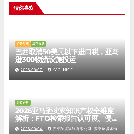
猜你喜欢
广告引流
其它分类
巴西取消50美元以下进口税，亚马
逊300物流设施投运
2026/08/07
YAO, NICE
其它分类
2026亚马逊卖家知识产权全维度
解析：FTO检索报告认可度、侵权
比对区别、TRO应诉方法及服务商
2026/08/04
麦幸跨境咨询有限公司, 麦幸跨境咨询
甄选避坑全攻略