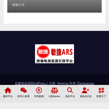
有限公司
自豪地采用WordPress
|
主题: Newsup 作者
Themeansar
敏捷简介
加入敏捷
联系敏捷
友情链接
服务平台
跨境人脉通
专利检索
U选Market
选品平台
展会&沙龙
群通天下