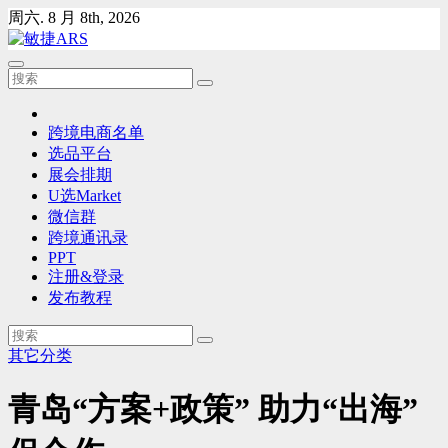
Skip
周六. 8 月 8th, 2026
to
content
跨境电商名单
选品平台
展会排期
U选Market
微信群
跨境通讯录
PPT
注册&登录
发布教程
其它分类
青岛“方案+政策” 助力“出海”