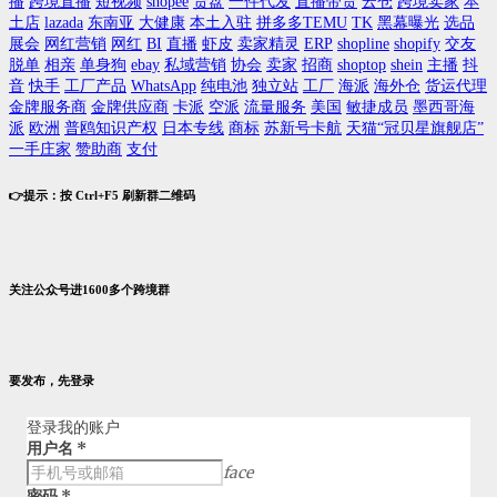
播
跨境直播
短视频
shopee
货盘
一件代发
直播带货
云仓
跨境卖家
本
土店
lazada
东南亚
大健康
本土入驻
拼多多TEMU
TK
黑幕曝光
选品
展会
网红营销
网红
BI
直播
虾皮
卖家精灵
ERP
shopline
shopify
交友
脱单
相亲
单身狗
ebay
私域营销
协会
卖家
招商
shoptop
shein
主播
抖
音
快手
工厂产品
WhatsApp
纯电池
独立站
工厂
海派
海外仓
货运代理
金牌服务商
金牌供应商
卡派
空派
流量服务
美国
敏捷成员
墨西哥海
派
欧洲
普鸥知识产权
日本专线
商标
苏新号卡航
天猫“冠贝星旗舰店”
一手庄家
赞助商
支付
👉提示：按 Ctrl+F5 刷新群二维码
关注公众号进1600多个跨境群
要发布，先登录
登录我的账户
用户名
*
face
密码
*