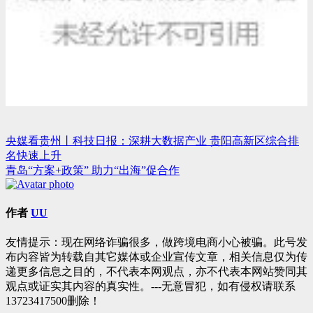
央媒看贵州丨科技日报：深耕大数据产业 贵阳高新区综合排
文
名快速上升
章
青岛“方案+政策” 助力“出海”促合作
导
航
作者
UU
友情提示：现在网络诈骗很多，做跨境电商小心被骗。此号发
布内容皆为转载自其它媒体或企业宣传文章，相关信息仅为传
递更多信息之目的，不代表本网观点，亦不代表本网站赞同其
观点或证实其内容的真实性。---无意冒犯，如有侵权请联系
13723417500删除！