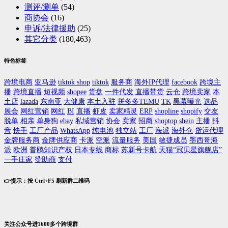
测评/涮单
(54)
商协会
(16)
申诉/法律援助
(25)
其它分类
(180,463)
特色标签
跨境电商
亚马逊
tiktok shop
tiktok
服务商
海外IP代理
facebook
跨境主
播
跨境直播
短视频
shopee
货盘
一件代发
直播带货
云仓
跨境卖家
本
土店
lazada
东南亚
大健康
本土入驻
拼多多TEMU
TK
黑幕曝光
选品
展会
网红营销
网红
BI
直播
虾皮
卖家精灵
ERP
shopline
shopify
交友
脱单
相亲
单身狗
ebay
私域营销
协会
卖家
招商
shoptop
shein
主播
抖
音
快手
工厂产品
WhatsApp
纯电池
独立站
工厂
海派
海外仓
货运代理
金牌服务商
金牌供应商
卡派
空派
流量服务
美国
敏捷成员
墨西哥海
派
欧洲
普鸥知识产权
日本专线
商标
苏新号卡航
天猫“冠贝星旗舰店”
一手庄家
赞助商
支付
👉提示：按 Ctrl+F5 刷新群二维码
关注公众号进1600多个跨境群