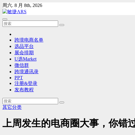
Skip
周六. 8 月 8th, 2026
to
content
跨境电商名单
选品平台
展会排期
U选Market
微信群
跨境通讯录
PPT
注册&登录
发布教程
其它分类
上周发生的电商圈大事，你错