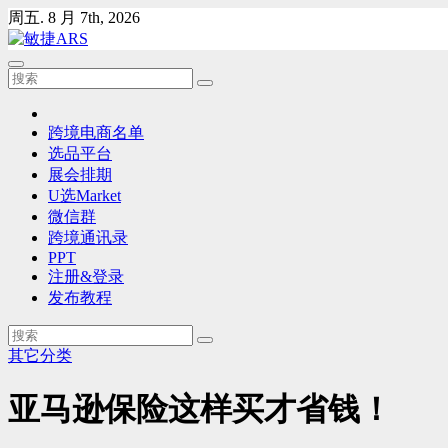
Skip
周五. 8 月 7th, 2026
to
content
跨境电商名单
选品平台
展会排期
U选Market
微信群
跨境通讯录
PPT
注册&登录
发布教程
其它分类
亚马逊保险这样买才省钱！