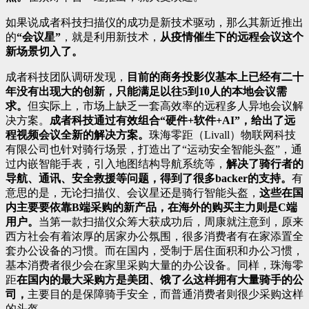
如果说成者科技扫描仪的成功是新技术驱动，那么其新近推出
的
“会议星”
，就是利用新技术，
从疫情催生下的远程会议这个
新场景切入了。
成者科技团队调研发现，
目前的商务投影仪基本上已经有二十
年没有出现大的创新，只能满足以往5到10人的本地会议需
求。
但实际上，市场上缺乏一套高效率的远程多人异地会议解
决方案。
成者科技通过有效组合“硬件+软件+AI”，给出了远
程视频会议全新的解决方案。
珠海零距（Livall）物联网科技
有限公司也针对骑行场景，打造出了“运动安全智能头盔”，通
过内嵌智能手表，引入地图结构导航系统等，
解决了骑行者的
导航、通讯、安全救援等问题，得到了很多backer的支持。
有
意思的是，无论扫描仪、会议星还是骑行智能头盔，
这些在国
内主要要依靠B端采购的新产品，在海外的购买主力则是C端
用户。
当第一款扫描仪众筹大获成功后，周康就注意到，原来
西方社会有着浓厚的居家办公氛围，很多消费者有在家添置全
套办公设备的习惯。而在国内，受制于居住面积和办公习惯，
基本消费者很少会在家里采购大量的办公设备。同样，珠海零
距
在国内的最大采购方是美团、饿了么这样拥有大量骑手的公
司，
主要目的是保障骑手安全，而普通消费者则很少采购这样
的头盔。