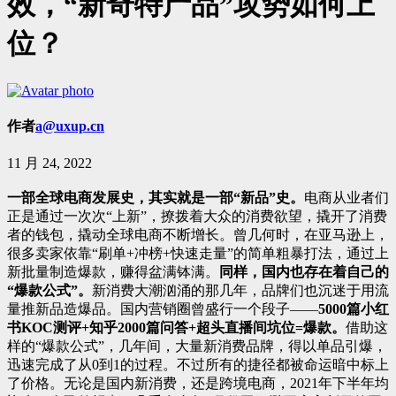
效，“新奇特产品”攻势如何上
位？
作者
a@uxup.cn
11 月 24, 2022
一部全球电商发展史，其实就是一部“新品”史。
电商从业者们
正是通过一次次“上新”，撩拨着大众的消费欲望，撬开了消费
者的钱包，撬动全球电商不断增长。曾几何时，在亚马逊上，
很多卖家依靠“刷单+冲榜+快速走量”的简单粗暴打法，通过上
新批量制造爆款，赚得盆满钵满。
同样，国内也存在着自己的
“爆款公式”。
新消费大潮汹涌的那几年，品牌们也沉迷于用流
量推新品造爆品。国内营销圈曾盛行一个段子——
5000篇小红
书KOC测评+知乎2000篇问答+超头直播间坑位=爆款。
借助这
样的“爆款公式”，几年间，大量新消费品牌，得以单品引爆，
迅速完成了从0到1的过程。不过所有的捷径都被命运暗中标上
了价格。无论是国内新消费，还是跨境电商，2021年下半年均