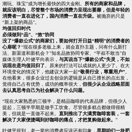
潮玩、珠宝”成为增长最快的四大金刚。
所有的商家和品牌，
就应该明白，尽管整个市场的消费力呈现出萎靡，但是年轻的
消费者一直在进化了，国内消费一直在升级。
被抛弃的只是
“新上架的商品”。
均值回归时代
必须做到“品”、“效”协同
没了“爆款公式”的商家们，要如何打开日益“精明”的消费者的
心扉呢？
“现在很多老板上来，就会直扑主题，问有什么新打
法、新渠道和新机会？”知名品效协同专家、“平叔不敢当”自
媒体主理人叶健平向表示，
与其说当下“爆款公式”失灵，不如
说现在是均值回归了
。原来的打法可以成就的人更少了。在大
环境变化的情况下，他建议大家一起
“敬畏行业，尊重用户”
。
在他看来，很多企业过去创业的逻辑是从自己擅长的点出发，
觉得自己占有优势，成功的概率很大，
但很少从企业战略层面
去认真思考自己为社会解决了什么问题。
“现在大家熟悉的三顿半，是精品咖啡的代表品牌，但很少人
提起，三顿半早期是做手工饮食。尽管很多糕点都做得很精
美，但就是一直做不起来。
直到推出了大满贯咖啡套装，一套
解决了大家便捷喝到好咖啡的痛点，才把复购做起来。
”
叶健平提到，老一辈的消费者应该还有印象，
早期咱们一块肥