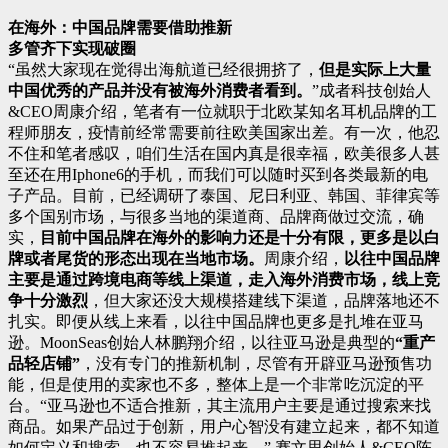
在海外：中国品牌需要借助推新
多管齐下实现破圈
“虽然大家现在觉得出海航道已经很拥挤了，
但是实际上大量
中国优秀的产品并没有被海外消费者看到。
”成者科技创始人
&CEO周康介绍，笔者有一位就职于北欧某知名耳机品牌的工
程师朋友，疫情前经常需要前往欧美国家出差。有一次，他忍
不住和笔者感叹，咱们生活在国内真是很幸福，欧美很多人甚
至还在用Iphone6的手机，而我们可以随时买到各类最新的电
子产品。目前，已经调研了泰国、尼日利亚、韩国、菲律宾等
多个国别市场，与很多当地的渠道商、品牌商做过交流，确
实，
目前中国品牌在海外的影响力还是十分有限，更多是以白
牌或者尾货的形态出现在当地市场。
周康介绍，
以往中国品牌
主要是通过跨境电商等线上渠道，走入海外消费市场，线上竞
争十分激烈
，但大家还没大规模搭建线下渠道，品牌落地还不
扎实。即便从线上来看，以往中国品牌也更多是扎堆在亚马
逊。MoonSeas创始人林鹏翔介绍，以往亚马逊是典型的
“重产
品轻店铺”
，没有专门的推新机制，尽管有开辟亚马逊预售功
能，但是使用的卖家也不多，整体上是一个非常吃沉淀的平
台。“亚马逊也不适合推新，其主流用户主要是通过搜索来找
商品。如果产品过于创新，用户心智没有建立起来，都不知道
如何定义和搜索，也不容易推起来。” 赛文思创始人&CEO陈