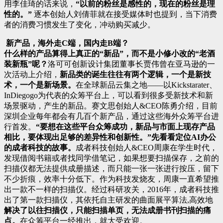
用李佳琦的话来说，
“以前的粉丝是感性的，现在的粉丝是理
性的。”
逐本创始人刘倩菲就在接受媒体时也提到，当下消费
者的消费习惯发生了变化，冲动购买减少。
新产品，海外走C端，国内走B端？
什么样的产品算得上真正的“新品”，而不是小修小改的“老酒
装新瓶”呢？
洛可可创新设计集团董事长贾伟曾在亚马逊的一
次活动上介绍，
新品类的诞生往往有两个逻辑，一个是新技
术，一个是新场景。
在全球新品云集之地——以Kickstarater、
InDiegogo为代表的众筹平台上，可以看到很多受新技术和新
场景驱动，产生的新品。赛文思创始人&CEO陈勇介绍，目前
深圳企业每年都会有几百个新产品，通过这些海外众筹平台进
行首发。
“要想在这些平台众筹成功，新品与市面上现存产品
相比，要体现出足够的差异性和创新性。”
先看看定位AI办公
的成者科技的故事。
成者科技创始人&CEO周康在学生时代，
发现借阅书籍或者找同学借笔记，如果想要扫描保存，之前的
扫描仪都无法提供成册描述，而只能一张一张进行按压，留下
不少折痕，效率十分低下。作为科技发烧友，周康一直希望推
出一款不一样的扫描仪。经过科研攻关，2016年，成者科技推
出了第一款扫描仪，其依托自主研发的曲面展平算法,高效地
解决了以往扫描仪，只能扫描单页，无法成册书刊扫描的痛
点。
在众筹平台一经推出，就大受欢迎。