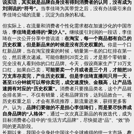
说实话，其实就是品牌自身没有得到消费者的认同，没有成为
刘润说的“符号”。
当李佳琦为其带货之后，没有办法吸引来自
李佳琦公域的流量，沉淀为自身的私域。
但实际上，在流量和消费者个性化需求都在加速沙化的中国市
场，
李佳琦是难得的“聚沙人”。
继续援引刘润的一段话，李佳
琦在一次公开分享中曾说道：
在淘宝，每一个商品都有自己的
历史权重，但是新品来的时候是没有历史权重的。
你是一个口
红新品牌，当在淘宝搜索的时候，销量第一名的口红排在第一
位，然后逐次递减。可能你翻到20页之后，才是那个零销量，
完全没有人看到你的口红品牌。今天，假设商家生产了10万支
口红，如果自己卖，
可能要卖一个月或者是三个月，才能把10
万支库存卖完，产生历史权重。
但是李佳琦直播间只用一天，
甚至15分钟就可以帮你卖完，成交速度快、金额高，让产品迅
速拥有对应的“历史权重”。
消费者只要搜品类名，这个产品就
会排名第一。不仅有销量，还有品牌宣传，达到品效合一。有
历史权重之后，才会有系统推荐，新流量进来，获得更多客
户。认为，
品牌们要做的不是担心李佳琦们，而是要尽快养成
自身品牌的“人格体”
，通过一次次真正新品的有效迭代，成为
目标消费者心目中的“生活方式品牌”，尽快挺进“品”、“效”协
同的更高阶段。
长期以来，我国企业身处中国这个全球难得的统一大市场，
在