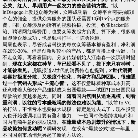
公关、红人、早期用户一起发力的整合营销方案。
“以
InDiegogo上发起众筹为例，众筹成功后，众筹平台需要抽取8
个点的佣金，提供众筹服务的团队还需要10到15个点的服务
费，同时众筹涉及的所有的视频拍摄、投流、收集backer邮
箱、聘请网红等费用，也要众筹发起方负责。算下来，很多项
目即便众筹成功，也是勉强打平。” 陈勇说道。
周康也表示，尽管成者科技的每次众筹基本都有盈利，净利润
在20%-30%。但是创新度较小的产品，都是直接上亚马逊，而
不走众筹。再看看国内。分众传媒创始人江南春一次演讲时提
到，
现在大家都在种草，草已经看不见了，接下来只有种树，
才能被看见。
虎嗅报道Z世代的消费特点也提到，
Z世代消费
者喜好极度分散、又极度个性化，内容方和品牌团队，很难通
过一个营销去形成“主流心智”。
这不仅意味着种草成本升高，
还意味着大部分产品难以成为出圈爆款——试图打造出国民级
爆款的难度越来越大。同时，
随着国内氛围从追逐规模，到看
重利润，以往的亏本赚吆喝的做法也难以为继。
“以前To VC
的打法，不惜亏本也要做大规模，肯定是过去式了，现在投资
人也开始强调项目要有盈利能力。”一位同时做着跨境电商和
国内电商生意的朋友说道。
在流量成本急剧攀升的情况下，新
品攻势如何发动呢？
调研发现，在没有“爆款公式”这一年里，
不同国别市场悄然兴起了新的方法论。