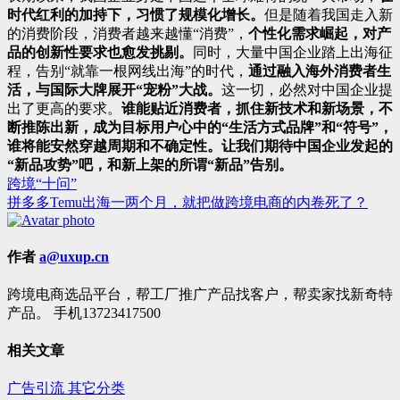
时代红利的加持下，习惯了规模化增长。
但是随着我国走入新
的消费阶段，消费者越来越懂“消费”，
个性化需求崛起，对产
品的创新性要求也愈发挑剔。
同时，大量中国企业踏上出海征
程，告别“就靠一根网线出海”的时代，
通过融入海外消费者生
活，与国际大牌展开“宠粉”大战。
这一切，必然对中国企业提
出了更高的要求。
谁能贴近消费者，抓住新技术和新场景，不
断推陈出新，成为目标用户心中的“生活方式品牌”和“符号”，
谁将能安然穿越周期和不确定性。
让我们期待中国企业发起的
“新品攻势”吧，和新上架的所谓“新品”告别。
跨境“十问”
文
拼多多Temu出海一两个月，就把做跨境电商的内卷死了？
章
导
作者
a@uxup.cn
航
跨境电商选品平台，帮工厂推广产品找客户，帮卖家找新奇特
产品。 手机13723417500
相关文章
广告引流
其它分类