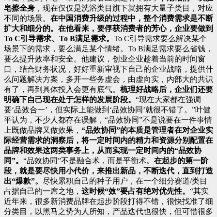
皂擦全身
，现在仅仅是洗浴类目旗下就拥有大量子类目，对应
不同的场景。
在中国消费升级的过程中，整个消费需求是不断
扩大和细分的。
在他看来，要俘获消费者的芳心，企业要做到
To C引导需求、To B满足需求。
To C引导需求要么解决某个
场景下的需求，要么满足某个情绪。To B满足需求要么省钱，
要么提升效率和安全。他建议，创业企业趁着当前的时间窗
口，结合财务状况，好好重新审视下自己的企业战略，提供什
么问题解决方案，多开一些务虚会，由虚向实，内部大的共识
有了，再到具体投入会更有底气。
梳理好战略后，企业们还要
明确下自己现在处于怎样的发展阶段。
“现在大家都在强调
要‘品效合一’，但实际上能做到‘品效协同’就很不错了。”叶健
平认为，不少人都存在误解，“品效协同”不是说要在一件事情
上既做品牌又做效果，
“品效协同”的本质是管理者在对企业实
际经营需求的洞察后，将一定时间内的精力和资源分别配置在
品牌和效果这两类事务上，从而实现一定时间内的“品效协
同”。
“品效协同”不是融合术，而是平衡术。
在起步的第一阶
段，就是要尽快用小代价，来推出新品，不断迭代，直到打造
出“爆款”。
尽快累积自己的种子用户，在一个细分赛道/类目
占据自己的一席之地，
这时候“效”要占有绝对优先性。
“其实
近年来，很多新消费品牌在起步阶段打得不错，很快找准了细
分类目，以黑马之势为人所知，产品迭代也很快，但可惜很多