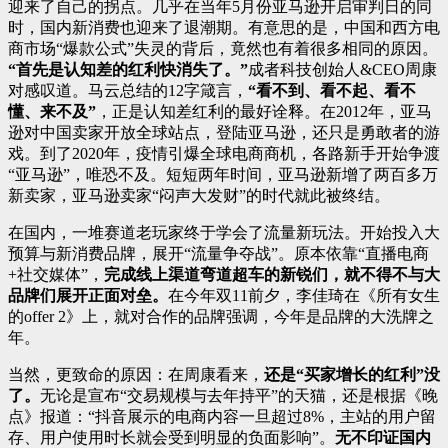
迎来了自己的拐点。几乎在当年5月份亚马逊开启审判日的同
时，国内新消费也迎来了退潮期。有意思的是，中国和西方电
商市场“爆款公式”失灵的背后，竟然也有着很多相同的原因。
“首先是认知差的红利快消失了。”
成者科技创始人&CEO周康
对感叹道。马云总结的12字箴言，
“看不到、看不起、看不
懂、来不及”
，正是认知差红利的最好诠释。在2012年，亚马
逊对中国卖家开放全球站点，登陆亚马逊，还只是勇敢者的游
戏。到了2020年，疫情引爆全球电商商机，各路新手开始争渡
“亚马逊”，唯恐不及。短短两年时间，亚马逊新增了两百多万
新卖家，亚马逊卖家“闷声大发财”的时代就此被终结。
在国内，一堆赛道老玩家终于学会了流量新玩法。开始投入大
预算与新消费品牌，展开“流量争夺战”。原本依靠“直播电商
+社交媒体”，
完成线上渠道弯道超车的新锐们，就不得不与大
品牌们展开正面对垒。
在今年双11前夕，李佳琦在《所有女生
的offer 2》上，就对合作的品牌强调，今年是品牌的大洗牌之
年。
当然，更致命的原因：在周康看来，
还是“买家增长的红利”没
了。
无论是宣布“交易规模与去年持平”的天猫，还是根据《晚
点》报道：“抖音展示的电商内容一旦超过8%，主站的用户留
存、用户使用时长就会受到明显的负面影响”。
无不印证国内