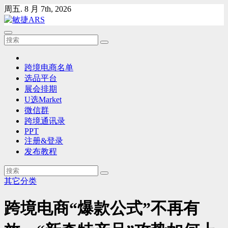
Skip
周五. 8 月 7th, 2026
to
content
跨境电商名单
选品平台
展会排期
U选Market
微信群
跨境通讯录
PPT
注册&登录
发布教程
其它分类
跨境电商“爆款公式”不再有