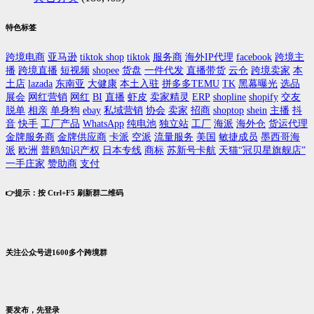
特色标签
跨境电商
亚马逊
tiktok shop
tiktok
服务商
海外IP代理
facebook
跨境主
播
跨境直播
短视频
shopee
货盘
一件代发
直播带货
云仓
跨境卖家
本
土店
lazada
东南亚
大健康
本土入驻
拼多多TEMU
TK
黑幕曝光
选品
展会
网红营销
网红
BI
直播
虾皮
卖家精灵
ERP
shopline
shopify
交友
脱单
相亲
单身狗
ebay
私域营销
协会
卖家
招商
shoptop
shein
主播
抖
音
快手
工厂产品
WhatsApp
纯电池
独立站
工厂
海派
海外仓
货运代理
金牌服务商
金牌供应商
卡派
空派
流量服务
美国
敏捷成员
墨西哥海
派
欧洲
普鸥知识产权
日本专线
商标
苏新号卡航
天猫“冠贝星旗舰店”
一手庄家
赞助商
支付
👉提示：按 Ctrl+F5 刷新群二维码
关注公众号进1600多个跨境群
要发布，先登录