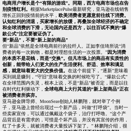
电商用户增长是个“有限的游戏”。
同期，西方电商市场也在告
别疫情红利。
根据MarketplacePulse最新研究，亚马逊在线销售
增长正回到疫情前的水平，
欧美消费者更愿意前往线下消费。
认知红利的消退，买家增长的放缓，再叠加全球经济的不确定
和全球消费的下滑，无论国内还是西方，以往百试不爽的“爆
款公式”注定要被证伪了。
要“新品”，不要“新上架的商品”
但“新品”依然是全球电商前行的拉纤人。正如李佳琦所说“消
费者的每一次购物，都是对理想生活的一次投票。”
因为消费
的本质不是花钱，而是“交换”。
但凡市场上的商品有实质性的
创新，能带给人们更大的生产生活便利、舒适、效率和满足
感，就意味着更大的交换价值。
在这个前提下，“逐新”意味着
买到就是赚到，“守旧”意味着交换的时候吃亏了。“爆款公式”
在全球范围内失灵，根本上说，不是“新品”被否定，而是以往
在时代红利驱动下，
全球电商上大行其道的“新上架商品”正在
被消费者所摈弃。
亚马逊金牌导师、MoonSeas创始人林鹏翔，就对举了个例
子，亚马逊上曾经出现过一个新产品，叫做“打呼袋”。当时一
些卖家宣传，可以通过佩戴这个袋子，治疗打呼噜。“这个产
品背后是有需求的，可惜是个坏产品，并没有其宣传的作用，
红了十多天，就被消费者大量投诉下架了。” 林鹏翔介绍，很