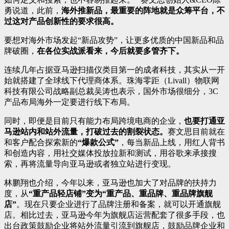
勇说道，此前，
海外推新品，最重要的阵地就是众筹平台，不
过这对产品创新性的要求很高。
要想对海外市场发起“新品攻势”，让更多优质的中国新品和品
牌破圈，
在各位实战派看来，今后就要多管齐下。
连续几年占据亚马逊扫描仪类目第一的成者科技，其实从一开
始就搭建了全球线下代理商体系。珠海零距（Livall）物联网
科技有限公司战略副总裁吴涛也表示，国外市场很细分，3C
产品布局海外一定要进行线下布局。
同时，即便是目前只有能力布局跨境电商的企业，
也要打通亚
马逊站内和站外流量，打破过去的割裂状态。
赛文思目前就在
和客户配合探索新的
“爆款公式”
，每当新品上线，用红人背书
和创造内容，用社交媒体投放拉新和测试，用谷歌来承接搜
索，再将流量导向亚马逊或者独立站进行变现。
林鹏翔也介绍，今年以来，亚马逊也加大了对品牌的扶持力
度，从
“重产品轻店铺”变为“重产品、重品牌、重品牌旗舰
店”
。现在只要企业进行了品牌注册和备案，就可以开通旗舰
店。相比过去，亚马逊今年为旗舰店运营配套了很多手段，也
出台政策鼓励企业将站外流量引流到旗舰店，鼓励品牌企业和