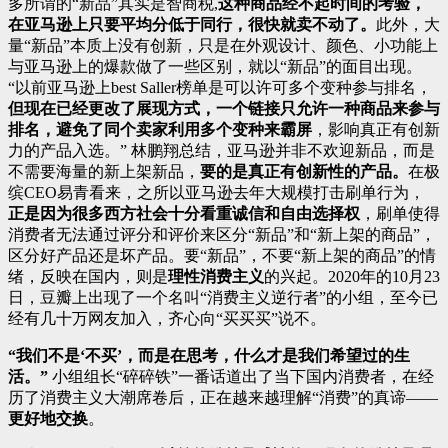
多所谓的“新品”其实是智商税,
这种商品经不起时间的考验，
在亚马逊上只要平均分低于同行，很快就卖不动了。
此外，大
量“新品”本质上没有创新，只是在外观设计、颜色、小功能上
与亚马逊上的爆款做了一些区别，就以“新品”的面目出现。
“以前亚马逊上best Saller榜单是可以许可多个变种参与排名，
但现在已经更改了展现方式，一个链接只允许一种商品来参与
排名，避免了同个卖家利用多个变种来霸屏
，影响真正有创新
力的产品入选。” 林鹏翔总结，亚马逊并非不欢迎新品，而是
不需要海量的新上架新品，
要的是真正有创新性的产品。
在极
缤CEO易青看来，之所以亚马逊去年大规模打击刷单行为，
正是因为很多西方社会十分看重诚信和自由选择权
，刷单使得
消费者无法通过评分和评价来区分“新品”和“新上架的商品”，
区分好产品还是坏产品。要“新品”，不要“新上架的商品”的情
绪，反映在国内，则是
理性消费主义
的兴起。2020年的10月23
日，豆瓣上出现了一个名叫“消费主义逆行者”的小组，至今已
经有几十万网友加入，齐心向“买买买”说不。
“我们不是‘不买’，而是在思考，什么才是我们希望过的生
活。”
小组组长“碎碎铁”一番话道出了当下国内消费者，在经
历了消费主义大潮席卷后，正在越来越理解“消费”的真谛——
更好地交换
。