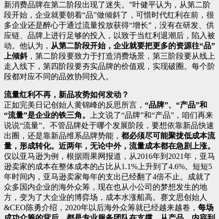
新消费品牌在第二阶段出现了迷失。”叶健平认为，从第二阶
段开始，企业就要朝着“品”做倾斜了，可惜时代红利在前，很
多企业还是醉心于通过流量投放获得“增长”，没有在研发、供
应链、品牌上进行足够的投入，以致于当红利退潮后，陷入被
动。他认为，
从第二阶段开始，企业就要把更多的资源往“品”
上倾斜
，第二阶段要致力于打造消费场景，第三阶段要从线上
走入线下，第四阶段要夯实品牌的价值观，实现破圈。每个阶
段都对应不同的品效协同投入。
流量红利不再，新品攻势如何发动？
正如完美日记创始人黄锦峰的反思所言，
“品牌”、“产品”和
“流量”是企业的铁三角。
上文说了“品牌”和“产品”，咱们再来
说说“流量”。不管品牌处于哪个发展阶段，要想依靠新品快速
出圈，还是靠新品维系品牌势能，
都必须尽可能聚拢低成本流
量，形成转化。
近两年，无论中外，流量成本都在急剧上涨。
仅以亚马逊为例，根据雨果网报道，从2016年到2021年，亚马
逊卖家的成本在整体成本的占比从1.1%上升到了4.6%。短短5
年时间内，亚马逊卖家每年的支出已经翻了4倍不止。成就了
众多国内企业的海外众筹，现在也从小公司的梦想发生的地
方，变为了大企业的博弈场，成本水涨船高。赛文思创始人
&CEO陈勇介绍，2020年以后海外众筹就已经越来越卷，
每场
成功众筹的背后，都是专业服务团队在支撑，从产品、内容到