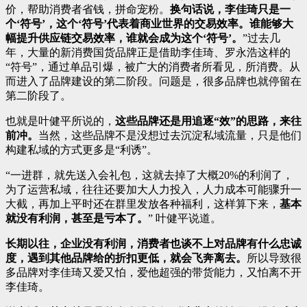
价，帮助消费者省钱，拼命宠粉。
换句话说，李佳琦只是一
个‘符号’，这个‘符号’代表着商业世界的交易效率。谁能够大
幅提升供应链交易效率，谁就会成为这个‘符号’。
”过去几
年，大量的新消费国货品牌正是借助李佳琦、罗永浩这样的
“符号”，通过单品引爆，被广大的消费者所看见，所消费。从
而进入了品牌建设的第二阶段。问题是，很多品牌也就停留在
第二阶段了。
也就是叶健平所说的，
这些品牌还是用追逐“效”的思路，来往
前冲。
当然，这些品牌不是没想过去沉淀私域流量，只是他们
构建私域的方式更多是“利诱”。
“一进群，就先送入会礼包，这就去掉了大概20%的利润了，
为了运营私域，往往还要加大人力投入，人力成本可能骤升一
大截，再加上平时还在群里发放各种福利，这样算下来，
基本
就没有利润，甚至是亏本了。
” 叶健平说道。
长期以往，企业没有利润，消费者也谈不上对品牌有什么忠诚
度，遇到其他品牌给的折扣更低，就会飞奔离去。
所以导致很
多品牌对李佳琦又爱又怕，爱他超强的带货能力，又怕离不开
李佳琦。