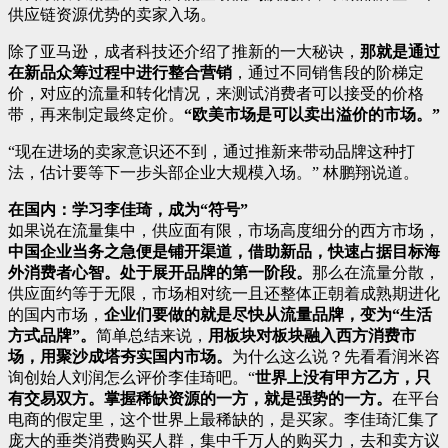
供应链资源优势的卖家入场。
除了亚马逊，成者科技还介绍了推新的一大秘诀，
那就是通过
在新品众筹过程中进行整合营销
，通过不同销售段的阶梯定
价，对应的流量和转化情况，来测试消费者可以接受的价格
带，再来制定最终定价。
“欧美市场是可以卖出溢价的市场。”
“现在进场的卖家意识还不到，通过推新来带动品牌这种打
法，估计要等下一步头部企业大规模入场。” 林鹏翔说道。
在国内：学习李佳琦，成为“符号”
如果说在流量集中，供应面有限，市场高度细分的西方市场，
中国企业当务之急便是铺开渠道，借助新品，快速占据目标海
外消费者心智。处于展开品牌的第一阶段。
那么在流量分散，
供应面约等于无限，市场相对统一且还整体正朝着成熟期进化
的国内市场，
企业们要做的就是尽快从流量品牌，变为“生活
方式品牌”。
简单总结来说，
用板块对板块融入西方消费市
场，用聚沙成塔夯实国内市场。
为什么这么说？先看看润米咨
询创始人刘润怎么评价李佳琦吧。“
世界上没有甲方乙方，只
有交易双方。掌握稀缺资源的一方，就是强势的一方。
在平台
电商的假定里，这个世界上最稀缺的，是买家。李佳琦汇集了
庞大的垂类消费购买人群，集中千万人的购买力，去和卖方议