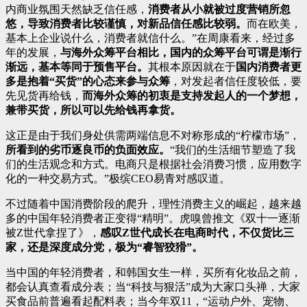
内商业氛围天然缺乏信任感，
消费者从小就被过度营销所忽
悠，导致消费者比较谨慎，对新品信任感比较弱。
而在欧美，
基本上企业说什么，消费者就信什么。”在周康看来，经过多
年的发展，
与海外众筹平台相比，国内的众筹平台可谓是渐行
渐远，基本等同于预售平台。
其根本原因就在于
国内消费者更
多是抱着“买货”的心态来参与众筹
，对发起者信任度较低，要
先见货再给钱，
而海外众筹的初衷是支持发起人的一个梦想，
兼带买货，所以可以先给钱再拿货。
这正是由于我们身处供需两端信息不对称形成的“柠檬市场”，
所看到的劣币逐良币的负面效应。
“我们的生活细节塑造了我
们的生活观念和方式。电商只是根据社会消费习惯，应用数字
化的一种交易方式。”极缤CEO易青对感叹道。
不过随着中国消费阶段的爬升，理性消费主义的崛起，越来越
多的中国年轻消费者正变得“精明”。虎嗅曾推文《双十一逐渐
被Z世代拿捏了》，
感叹Z世代成长在电商时代，不仅货比三
家，还是深度成分党，极为“睿智狡猾”。
当中国的年轻消费者，和韩国女生一样，买所有化妆品之前，
都会认真查看成分表；当“科技与狠活”成为大家口头禅，大家
买食品前普遍看起配料表；当今年双11，“运动户外、宠物、