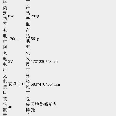
压
寸
额
产
定
品
8W
280g
功
净
率
重
充
产
电
品
120min
561g
时
毛
间
重
充
包
电
装
5V
170*230*53mm
电
尺
压
寸
充
外
电
箱
安卓USB
583*470*364mm
接
尺
口
寸
装
包
箱
装
天地盖/吸塑内
40
数
样
托
量
式