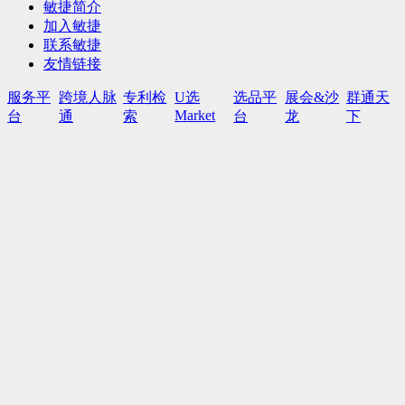
敏捷简介
加入敏捷
联系敏捷
友情链接
服务平
跨境人脉
专利检
U选
选品平
展会&沙
群通天
Market
台
通
索
台
龙
下