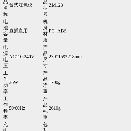
品
品
台式注氧仪
ZM123
名
型
称
号
电
机
池
身
直插直用
PC+ABS
容
材
量
质
电
产
源
品
AC110-240V
239*159*218mm
电
尺
压
寸
工
产
作
品
36W
1700g
功
净
率
重
工
产
作
品
50/60Hz
2610g
频
毛
率
重
充
包
电
装