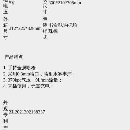
5V
300*210*305mm
电
尺
压
寸
外
包
箱
装
书盒型/内托珍
312*225*328mm
尺
样
珠棉
寸
式
产品特点
1. 手持金属喷枪；
2. 采用0.3mm喷口，喷射水雾丰沛；
3. 370kpa气压，9L/min流量；
4. 直插使用，无需充电；
外
观
ZL2021302138337
专
利
产