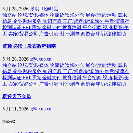
5 月 28, 2026
张洪, U选U品
独立站
论坛/资讯/媒体
物流货代
海外仓
展会/沙龙/活动
需求
信息
企业财税服务
知识产权
工厂/货盘/货源
海外售后/清库存
检测认证
ERP系统
金融支付
教育培训
平台招商
视频/摄影/美
工
卖家/贸易公司
广告引流
测评/涮单
商协会
申诉/法律援助
置顶 必读：发布教程指南
5 月 28, 2026
a@uxup.cn
独立站
论坛/资讯/媒体
物流货代
海外仓
展会/沙龙/活动
需求
信息
企业财税服务
知识产权
工厂/货盘/货源
海外售后/清库存
检测认证
ERP系统
金融支付
教育培训
平台招商
视频/摄影/美
工
卖家/贸易公司
广告引流
测评/涮单
商协会
申诉/法律援助
群通天下会员
5 月 11, 2026
a@uxup.cn
行业分类