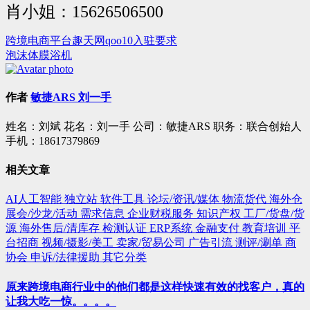
肖小姐：15626506500
跨境电商平台趣天网qoo10入驻要求
文
泡沫体膜浴机
章
导
作者
敏捷ARS 刘一手
航
姓名：刘斌 花名：刘一手 公司：敏捷ARS 职务：联合创始人
手机：18617379869
相关文章
AI人工智能
独立站
软件工具
论坛/资讯/媒体
物流货代
海外仓
展会/沙龙/活动
需求信息
企业财税服务
知识产权
工厂/货盘/货
源
海外售后/清库存
检测认证
ERP系统
金融支付
教育培训
平
台招商
视频/摄影/美工
卖家/贸易公司
广告引流
测评/涮单
商
协会
申诉/法律援助
其它分类
原来跨境电商行业中的他们都是这样快速有效的找客户，真的
让我大吃一惊。。。。