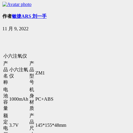
作者
敏捷ARS 刘一手
11 月 9, 2022
小六注氧仪
产
产
品
小六注氧
品
ZM1
名
仪
型
称
号
电
机
池
身
1000mAh
PC+ABS
容
材
量
质
额
产
定
品
3.7V
145*155*48mm
电
尺