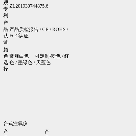
观
ZL201930744875.6
专
利
产
品
产品质检报告 / CE / ROHS /
认
FCC认证
证
颜
色
常规白色 可定制-粉色 / 红
选
色 / 墨绿色 / 天蓝色
择
台式注氧仪
产
产