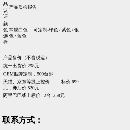
品
产品质检报告
认
证
颜
色
常规白色 可定制-绿色 / 紫色 / 银
选
色 / 蓝色
择
产品售价（不含税运）
统一出货价 298元
OEM贴牌定制，500台起
天猫、京东等线上控价 标价 699
元，券后价 520元
阿里巴巴线上标价 2台 358元
联系方式：