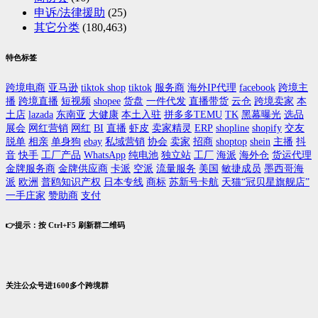
申诉/法律援助
(25)
其它分类
(180,463)
特色标签
跨境电商
亚马逊
tiktok shop
tiktok
服务商
海外IP代理
facebook
跨境主
播
跨境直播
短视频
shopee
货盘
一件代发
直播带货
云仓
跨境卖家
本
土店
lazada
东南亚
大健康
本土入驻
拼多多TEMU
TK
黑幕曝光
选品
展会
网红营销
网红
BI
直播
虾皮
卖家精灵
ERP
shopline
shopify
交友
脱单
相亲
单身狗
ebay
私域营销
协会
卖家
招商
shoptop
shein
主播
抖
音
快手
工厂产品
WhatsApp
纯电池
独立站
工厂
海派
海外仓
货运代理
金牌服务商
金牌供应商
卡派
空派
流量服务
美国
敏捷成员
墨西哥海
派
欧洲
普鸥知识产权
日本专线
商标
苏新号卡航
天猫“冠贝星旗舰店”
一手庄家
赞助商
支付
👉提示：按 Ctrl+F5 刷新群二维码
关注公众号进1600多个跨境群