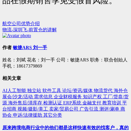
品在假期销售季免受假冒风险。
航空公司优势介绍
文
物流-深圳飞-前置仓的讲解
章
导
作者
敏捷ARS 刘一手
航
姓名：刘斌 花名：刘一手 公司：敏捷ARS 职务：联合创始人
手机：18617379869
相关文章
AI人工智能
独立站
软件工具
论坛/资讯/媒体
物流货代
海外仓
展会/沙龙/活动
需求信息
企业财税服务
知识产权
工厂/货盘/货
源
海外售后/清库存
检测认证
ERP系统
金融支付
教育培训
平
台招商
视频/摄影/美工
卖家/贸易公司
广告引流
测评/涮单
商
协会
申诉/法律援助
其它分类
原来跨境电商行业中的他们都是这样快速有效的找客户，真的