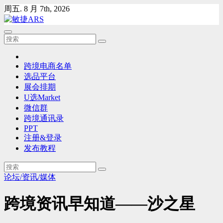
Skip
周五. 8 月 7th, 2026
to
content
跨境电商名单
选品平台
展会排期
U选Market
微信群
跨境通讯录
PPT
注册&登录
发布教程
论坛/资讯/媒体
跨境资讯早知道——沙之星