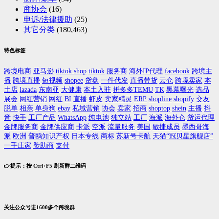
商协会
(16)
申诉/法律援助
(25)
其它分类
(180,463)
特色标签
跨境电商
亚马逊
tiktok shop
tiktok
服务商
海外IP代理
facebook
跨境主
播
跨境直播
短视频
shopee
货盘
一件代发
直播带货
云仓
跨境卖家
本
土店
lazada
东南亚
大健康
本土入驻
拼多多TEMU
TK
黑幕曝光
选品
展会
网红营销
网红
BI
直播
虾皮
卖家精灵
ERP
shopline
shopify
交友
脱单
相亲
单身狗
ebay
私域营销
协会
卖家
招商
shoptop
shein
主播
抖
音
快手
工厂产品
WhatsApp
纯电池
独立站
工厂
海派
海外仓
货运代理
金牌服务商
金牌供应商
卡派
空派
流量服务
美国
敏捷成员
墨西哥海
派
欧洲
普鸥知识产权
日本专线
商标
苏新号卡航
天猫“冠贝星旗舰店”
一手庄家
赞助商
支付
👉提示：按 Ctrl+F5 刷新群二维码
关注公众号进1600多个跨境群