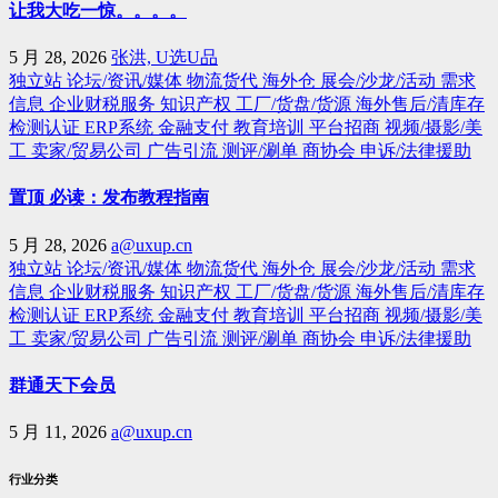
让我大吃一惊。。。。
5 月 28, 2026
张洪, U选U品
独立站
论坛/资讯/媒体
物流货代
海外仓
展会/沙龙/活动
需求
信息
企业财税服务
知识产权
工厂/货盘/货源
海外售后/清库存
检测认证
ERP系统
金融支付
教育培训
平台招商
视频/摄影/美
工
卖家/贸易公司
广告引流
测评/涮单
商协会
申诉/法律援助
置顶 必读：发布教程指南
5 月 28, 2026
a@uxup.cn
独立站
论坛/资讯/媒体
物流货代
海外仓
展会/沙龙/活动
需求
信息
企业财税服务
知识产权
工厂/货盘/货源
海外售后/清库存
检测认证
ERP系统
金融支付
教育培训
平台招商
视频/摄影/美
工
卖家/贸易公司
广告引流
测评/涮单
商协会
申诉/法律援助
群通天下会员
5 月 11, 2026
a@uxup.cn
行业分类