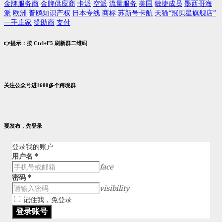
金牌服务商
金牌供应商
卡派
空派
流量服务
美国
敏捷成员
墨西哥海
派
欧洲
普鸥知识产权
日本专线
商标
苏新号卡航
天猫“冠贝星旗舰店”
一手庄家
赞助商
支付
👉提示：按 Ctrl+F5 刷新群二维码
关注公众号进1600多个跨境群
要发布，先登录
登录我的账户
用户名
*
face
密码
*
visibility
记住我，免登录