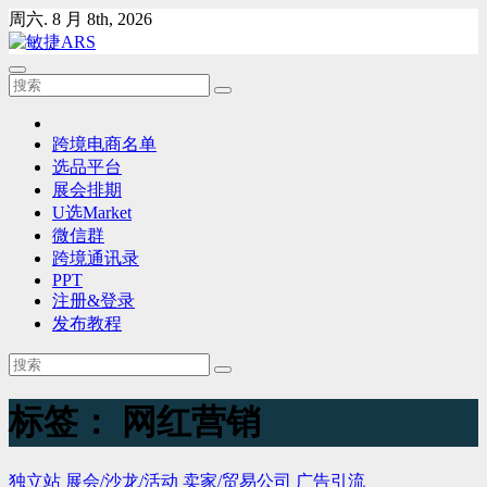
Skip
周六. 8 月 8th, 2026
to
content
跨境电商名单
选品平台
展会排期
U选Market
微信群
跨境通讯录
PPT
注册&登录
发布教程
标签：
网红营销
独立站
展会/沙龙/活动
卖家/贸易公司
广告引流