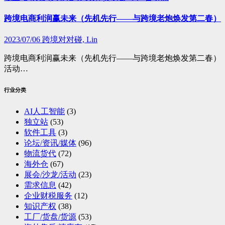
跨境电商利润赢未来（先机先行——与跨境老炮焕发第二春）
2023/07/06
跨境对对碰, Lin
跨境电商利润赢未来（先机先行——与跨境老炮焕发第二春）
活动…
行业分类
AI人工智能
(3)
独立站
(53)
软件工具
(3)
论坛/资讯/媒体
(96)
物流货代
(72)
海外仓
(67)
展会/沙龙/活动
(23)
需求信息
(42)
企业财税服务
(12)
知识产权
(38)
工厂/货盘/货源
(53)