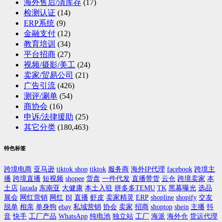
海外售后/清库存
(17)
检测认证
(14)
ERP系统
(9)
金融支付
(12)
教育培训
(34)
平台招商
(27)
视频/摄影/美工
(24)
卖家/贸易公司
(21)
广告引流
(426)
测评/涮单
(54)
商协会
(16)
申诉/法律援助
(25)
其它分类
(180,463)
特色标签
跨境电商
亚马逊
tiktok shop
tiktok
服务商
海外IP代理
facebook
跨境主
播
跨境直播
短视频
shopee
货盘
一件代发
直播带货
云仓
跨境卖家
本
土店
lazada
东南亚
大健康
本土入驻
拼多多TEMU
TK
黑幕曝光
选品
展会
网红营销
网红
BI
直播
虾皮
卖家精灵
ERP
shopline
shopify
交友
脱单
相亲
单身狗
ebay
私域营销
协会
卖家
招商
shoptop
shein
主播
抖
音
快手
工厂产品
WhatsApp
纯电池
独立站
工厂
海派
海外仓
货运代理