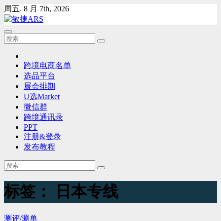
Skip
周五. 8 月 7th, 2026
to
content
跨境电商名单
选品平台
展会排期
U选Market
微信群
跨境通讯录
PPT
注册&登录
发布教程
标签：
日本专线
测评/涮单