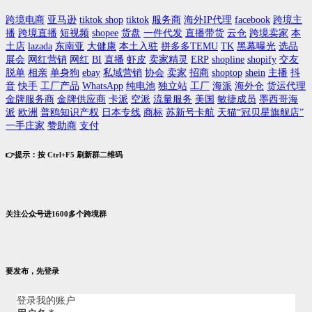
跨境电商
亚马逊
tiktok shop
tiktok
服务商
海外IP代理
facebook
跨境主
播
跨境直播
短视频
shopee
货盘
一件代发
直播带货
云仓
跨境卖家
本
土店
lazada
东南亚
大健康
本土入驻
拼多多TEMU
TK
黑幕曝光
选品
展会
网红营销
网红
BI
直播
虾皮
卖家精灵
ERP
shopline
shopify
交友
脱单
相亲
单身狗
ebay
私域营销
协会
卖家
招商
shoptop
shein
主播
抖
音
快手
工厂产品
WhatsApp
纯电池
独立站
工厂
海派
海外仓
货运代理
金牌服务商
金牌供应商
卡派
空派
流量服务
美国
敏捷成员
墨西哥海
派
欧洲
普鸥知识产权
日本专线
商标
苏新号卡航
天猫“冠贝星旗舰店”
一手庄家
赞助商
支付
👉提示：按 Ctrl+F5 刷新群二维码
关注公众号进1600多个跨境群
要发布，先登录
登录我的账户