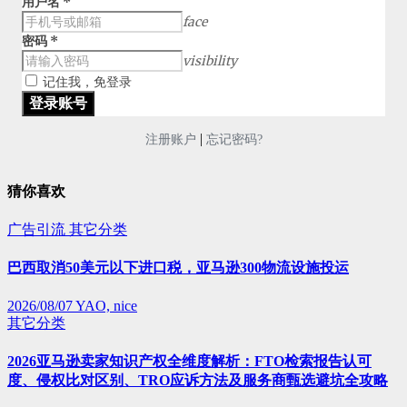
用户名
*
face
密码
*
visibility
记住我，免登录
|
注册账户
忘记密码?
猜你喜欢
广告引流
其它分类
巴西取消50美元以下进口税，亚马逊300物流设施投运
2026/08/07
YAO, nice
其它分类
2026亚马逊卖家知识产权全维度解析：FTO检索报告认可
度、侵权比对区别、TRO应诉方法及服务商甄选避坑全攻略