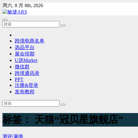
Skip
周六. 8 月 8th, 2026
to
content
跨境电商名单
选品平台
展会排期
U选Market
微信群
跨境通讯录
PPT
注册&登录
发布教程
标签：
天猫“冠贝星旗舰店”
测评/涮单