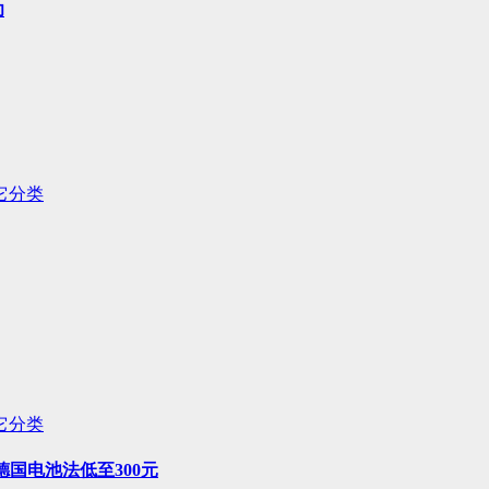
功
它分类
它分类
德国电池法低至300元