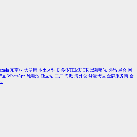
azada
东南亚
大健康
本土入驻
拼多多TEMU
TK
黑幕曝光
选品
展会
网
产品
WhatsApp
纯电池
独立站
工厂
海派
海外仓
货运代理
金牌服务商
金
付