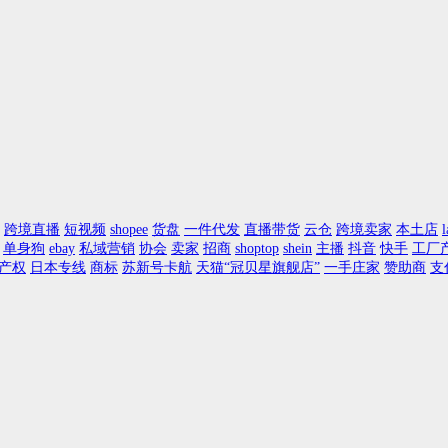
跨境直播
短视频
shopee
货盘
一件代发
直播带货
云仓
跨境卖家
本土店
l
单身狗
ebay
私域营销
协会
卖家
招商
shoptop
shein
主播
抖音
快手
工厂
产权
日本专线
商标
苏新号卡航
天猫“冠贝星旗舰店”
一手庄家
赞助商
支