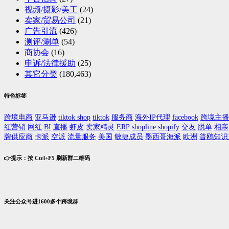
视频/摄影/美工
(24)
卖家/贸易公司
(21)
广告引流
(426)
测评/涮单
(54)
商协会
(16)
申诉/法律援助
(25)
其它分类
(180,463)
特色标签
跨境电商
亚马逊
tiktok shop
tiktok
服务商
海外IP代理
facebook
跨境主播
红营销
网红
BI
直播
虾皮
卖家精灵
ERP
shopline
shopify
交友
脱单
相亲
牌供应商
卡派
空派
流量服务
美国
敏捷成员
墨西哥海派
欧洲
普鸥知识
👉提示：按 Ctrl+F5 刷新群二维码
关注公众号进1600多个跨境群