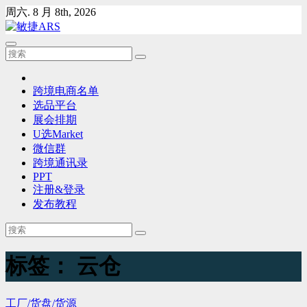
Skip
周六. 8 月 8th, 2026
to
content
跨境电商名单
选品平台
展会排期
U选Market
微信群
跨境通讯录
PPT
注册&登录
发布教程
标签：
云仓
工厂/货盘/货源