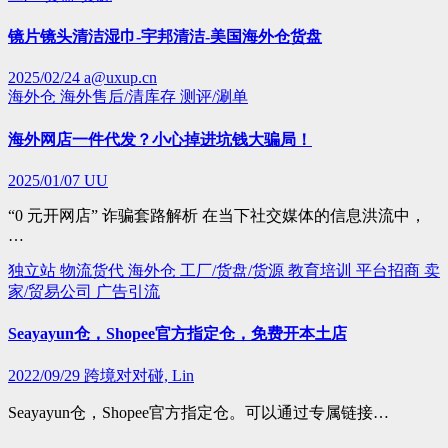
镜片镜头清洁湿巾-宇邦清洁-美国海外仓货盘
2025/02/24
a@uxup.cn
海外仓
海外售后/清库存
测评/涮单
海外网店一件代发？小心掉进坑钱大骗局！
2025/01/07
UU
“0 元开网店” 诈骗套路解析 在当下社交媒体的信息洪流中，
…
独立站
物流货代
海外仓
工厂/货盘/货源
教育培训
平台招商
卖
家/贸易公司
广告引流
Seayayun仓，Shopee官方指定仓，免费开本土店
2022/09/29
跨境对对碰, Lin
Seayayun仓，Shopee官方指定仓。可以通过专属链接…