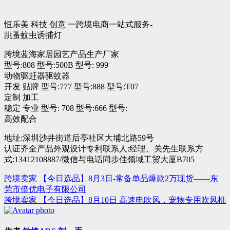
恒乐美 科技 创意 一跨境电商一站式服务-
跳蚤蚊虫诱捕灯
跨境蓝海家居园艺产品生产厂家
型号:808 型号:500B 型号: 999
动物驱赶器驱蚊器
开发 贴牌 型号:777 型号:888 型号:T07
定制 加工
稳定 专业 型号: 708 型号:666 型号:
高效配合
地址:深圳沙井街道后亭社区大埔北路59号
认证齐全产品外观设计专利联系人:经理、关先生联系方
式:13412108887/微信与电话同步佳领域工贸大厦B705
跨境卖家 【今日选品】8月3日-常备单品爆款2万现货——东
文
莞市倍优电子有限公司
章
跨境卖家 【今日选品】8月10日 高速电吹风，宠物专用吹风机
导