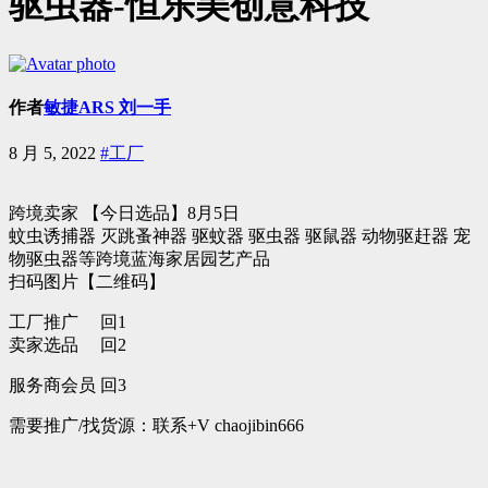
驱虫器-恒乐美创意科技
作者
敏捷ARS 刘一手
8 月 5, 2022
#工厂
跨境卖家 【今日选品】8月5日
蚊虫诱捕器 灭跳蚤神器 驱蚊器 驱虫器 驱鼠器 动物驱赶器 宠
物驱虫器等跨境蓝海家居园艺产品
扫码图片【二维码】
工厂推广 回1
卖家选品 回2
服务商会员 回3
需要推广/找货源：联系+V chaojibin666