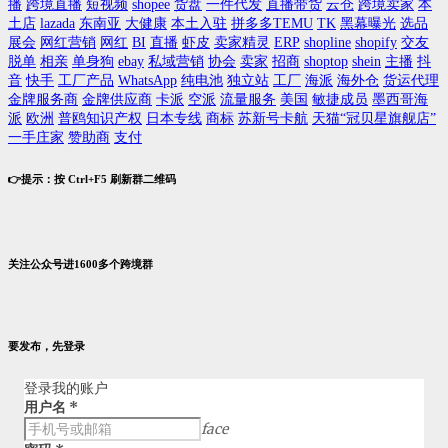
播
跨境直播
短视频
shopee
货盘
一件代发
直播带货
云仓
跨境卖家
本
土店
lazada
东南亚
大健康
本土入驻
拼多多TEMU
TK
黑幕曝光
选品
展会
网红营销
网红
BI
直播
虾皮
卖家精灵
ERP
shopline
shopify
交友
脱单
相亲
单身狗
ebay
私域营销
协会
卖家
招商
shoptop
shein
主播
抖
音
快手
工厂产品
WhatsApp
纯电池
独立站
工厂
海派
海外仓
货运代理
金牌服务商
金牌供应商
卡派
空派
流量服务
美国
敏捷成员
墨西哥海
派
欧洲
普鸥知识产权
日本专线
商标
苏新号卡航
天猫“冠贝星旗舰店”
一手庄家
赞助商
支付
👉提示：按 Ctrl+F5 刷新群二维码
关注公众号进1600多个跨境群
要发布，先登录
登录我的账户
用户名
*
face