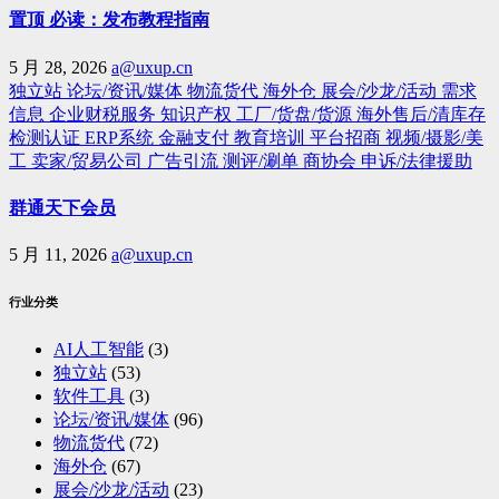
置顶 必读：发布教程指南
5 月 28, 2026
a@uxup.cn
独立站
论坛/资讯/媒体
物流货代
海外仓
展会/沙龙/活动
需求
信息
企业财税服务
知识产权
工厂/货盘/货源
海外售后/清库存
检测认证
ERP系统
金融支付
教育培训
平台招商
视频/摄影/美
工
卖家/贸易公司
广告引流
测评/涮单
商协会
申诉/法律援助
群通天下会员
5 月 11, 2026
a@uxup.cn
行业分类
AI人工智能
(3)
独立站
(53)
软件工具
(3)
论坛/资讯/媒体
(96)
物流货代
(72)
海外仓
(67)
展会/沙龙/活动
(23)