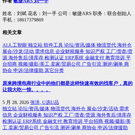
航
作者
敏捷ARS 刘一手
姓名：刘斌 花名：刘一手 公司：敏捷ARS 职务：联合创始人
手机：18617379869
相关文章
AI人工智能
独立站
软件工具
论坛/资讯/媒体
物流货代
海外仓
展会/沙龙/活动
需求信息
企业财税服务
知识产权
工厂/货盘/货
源
海外售后/清库存
检测认证
ERP系统
金融支付
教育培训
平
台招商
视频/摄影/美工
卖家/贸易公司
广告引流
测评/涮单
商
协会
申诉/法律援助
其它分类
原来跨境电商行业中的他们都是这样快速有效的找客户，真的
让我大吃一惊。。。。
5 月 28, 2026
张洪, U选U品
独立站
论坛/资讯/媒体
物流货代
海外仓
展会/沙龙/活动
需求
信息
企业财税服务
知识产权
工厂/货盘/货源
海外售后/清库存
检测认证
ERP系统
金融支付
教育培训
平台招商
视频/摄影/美
工
卖家/贸易公司
广告引流
测评/涮单
商协会
申诉/法律援助