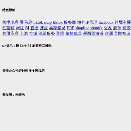
特色标签
跨境电商
亚马逊
tiktok shop
tiktok
服务商
海外IP代理
facebook
跨境主播
红营销
网红
BI
直播
虾皮
卖家精灵
ERP
shopline
shopify
交友
脱单
相亲
牌供应商
卡派
空派
流量服务
美国
敏捷成员
墨西哥海派
欧洲
普鸥知识
👉提示：按 Ctrl+F5 刷新群二维码
关注公众号进1600多个跨境群
要发布，先登录