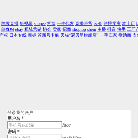
跨境直播
短视频
shopee
货盘
一件代发
直播带货
云仓
跨境卖家
本土店
l
单身狗
ebay
私域营销
协会
卖家
招商
shoptop
shein
主播
抖音
快手
工厂
产权
日本专线
商标
苏新号卡航
天猫“冠贝星旗舰店”
一手庄家
赞助商
支
登录我的账户
用户名
*
face
密码
*