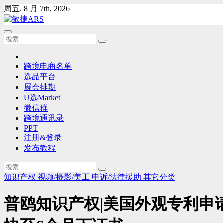
Skip
周五. 8 月 7th, 2026
to
content
跨境电商名单
选品平台
展会排期
U选Market
微信群
跨境通讯录
PPT
注册&登录
发布教程
知识产权
视频/摄影/美工
申诉/法律援助
其它分类
普鸥知识产权|美国外观专利申请4