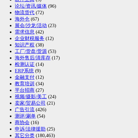
论坛/资讯/媒体
(96)
物流货代
(72)
海外仓
(67)
展会/沙龙/活动
(23)
需求信息
(42)
企业财税服务
(12)
知识产权
(38)
工厂/货盘/货源
(53)
海外售后/清库存
(17)
检测认证
(14)
ERP系统
(9)
金融支付
(12)
教育培训
(34)
平台招商
(27)
视频/摄影/美工
(24)
卖家/贸易公司
(21)
广告引流
(426)
测评/涮单
(54)
商协会
(16)
申诉/法律援助
(25)
其它分类
(180,463)