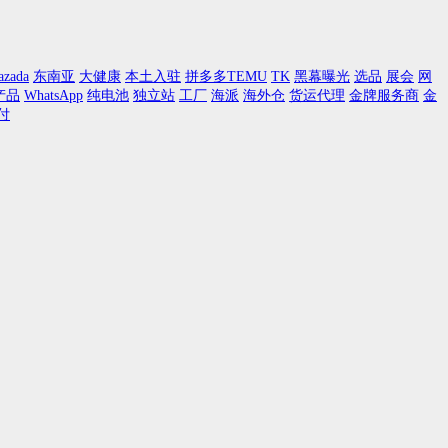
azada
东南亚
大健康
本土入驻
拼多多TEMU
TK
黑幕曝光
选品
展会
网
产品
WhatsApp
纯电池
独立站
工厂
海派
海外仓
货运代理
金牌服务商
金
付