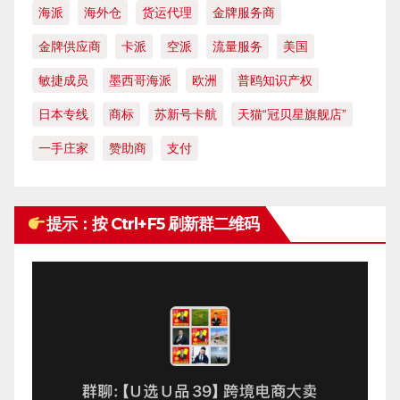
海派
海外仓
货运代理
金牌服务商
金牌供应商
卡派
空派
流量服务
美国
敏捷成员
墨西哥海派
欧洲
普鸥知识产权
日本专线
商标
苏新号卡航
天猫“冠贝星旗舰店”
一手庄家
赞助商
支付
提示：按 Ctrl+F5 刷新群二维码