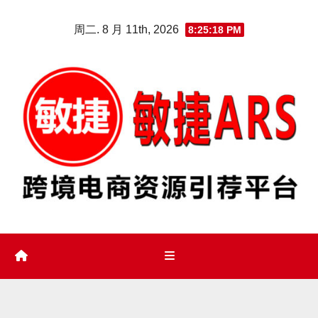
Skip
周二. 8 月 11th, 2026
8:25:19 PM
to
content