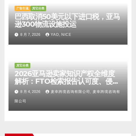
广告引流
其它分类
巴西取消50美元以下进口税，亚马
逊300物流设施投运
8 月 7, 2026
YAO, NICE
其它分类
2026亚马逊卖家知识产权全维度
解析：FTO检索报告认可度、侵权
比对区别、TRO应诉方法及服务商
8 月 4, 2026
麦幸跨境咨询有限公司, 麦幸跨境咨询有
甄选避坑全攻略
限公司