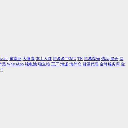
azada
东南亚
大健康
本土入驻
拼多多TEMU
TK
黑幕曝光
选品
展会
网
产品
WhatsApp
纯电池
独立站
工厂
海派
海外仓
货运代理
金牌服务商
金
付