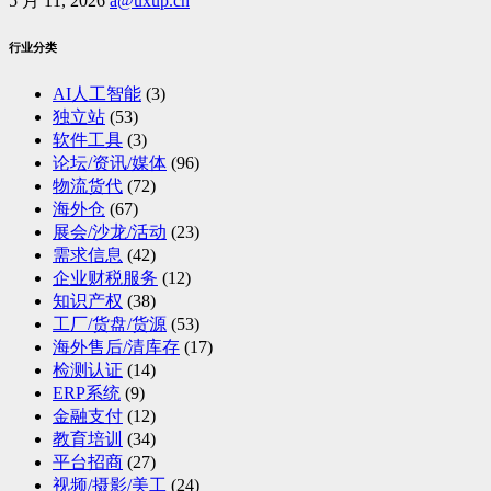
5 月 11, 2026
a@uxup.cn
行业分类
AI人工智能
(3)
独立站
(53)
软件工具
(3)
论坛/资讯/媒体
(96)
物流货代
(72)
海外仓
(67)
展会/沙龙/活动
(23)
需求信息
(42)
企业财税服务
(12)
知识产权
(38)
工厂/货盘/货源
(53)
海外售后/清库存
(17)
检测认证
(14)
ERP系统
(9)
金融支付
(12)
教育培训
(34)
平台招商
(27)
视频/摄影/美工
(24)