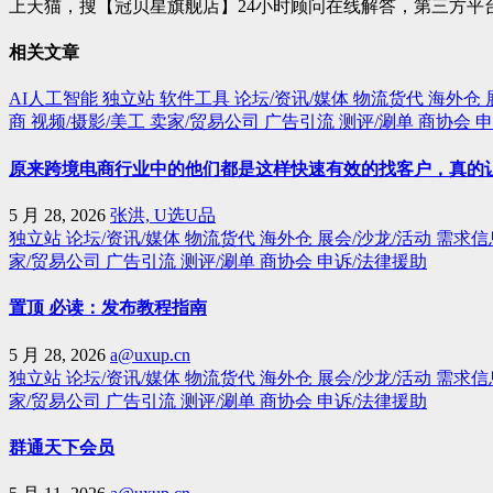
上天猫，搜【冠贝星旗舰店】24小时顾问在线解答，第三方平台交易
相关文章
AI人工智能
独立站
软件工具
论坛/资讯/媒体
物流货代
海外仓
商
视频/摄影/美工
卖家/贸易公司
广告引流
测评/涮单
商协会
申
原来跨境电商行业中的他们都是这样快速有效的找客户，真的
5 月 28, 2026
张洪, U选U品
独立站
论坛/资讯/媒体
物流货代
海外仓
展会/沙龙/活动
需求信
家/贸易公司
广告引流
测评/涮单
商协会
申诉/法律援助
置顶 必读：发布教程指南
5 月 28, 2026
a@uxup.cn
独立站
论坛/资讯/媒体
物流货代
海外仓
展会/沙龙/活动
需求信
家/贸易公司
广告引流
测评/涮单
商协会
申诉/法律援助
群通天下会员