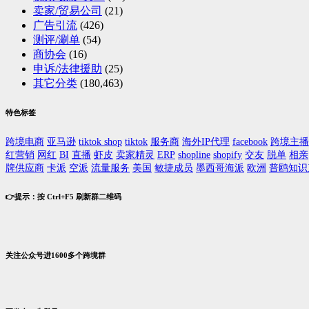
卖家/贸易公司
(21)
广告引流
(426)
测评/涮单
(54)
商协会
(16)
申诉/法律援助
(25)
其它分类
(180,463)
特色标签
跨境电商
亚马逊
tiktok shop
tiktok
服务商
海外IP代理
facebook
跨境主播
红营销
网红
BI
直播
虾皮
卖家精灵
ERP
shopline
shopify
交友
脱单
相亲
牌供应商
卡派
空派
流量服务
美国
敏捷成员
墨西哥海派
欧洲
普鸥知识
👉提示：按 Ctrl+F5 刷新群二维码
关注公众号进1600多个跨境群