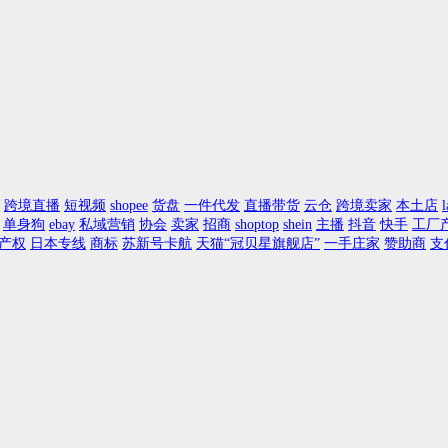
跨境直播
短视频
shopee
货盘
一件代发
直播带货
云仓
跨境卖家
本土店
l
单身狗
ebay
私域营销
协会
卖家
招商
shoptop
shein
主播
抖音
快手
工厂
产权
日本专线
商标
苏新号卡航
天猫“冠贝星旗舰店”
一手庄家
赞助商
支