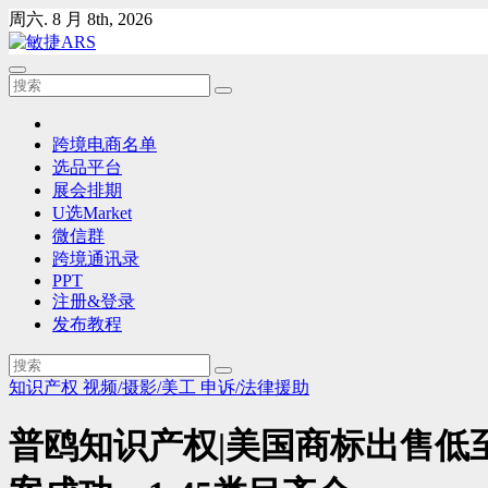
Skip
周六. 8 月 8th, 2026
to
content
跨境电商名单
选品平台
展会排期
U选Market
微信群
跨境通讯录
PPT
注册&登录
发布教程
知识产权
视频/摄影/美工
申诉/法律援助
普鸥知识产权|美国商标出售低至