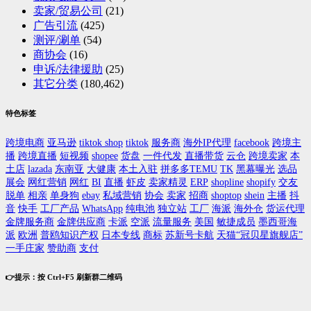
卖家/贸易公司
(21)
广告引流
(425)
测评/涮单
(54)
商协会
(16)
申诉/法律援助
(25)
其它分类
(180,462)
特色标签
跨境电商
亚马逊
tiktok shop
tiktok
服务商
海外IP代理
facebook
跨境主
播
跨境直播
短视频
shopee
货盘
一件代发
直播带货
云仓
跨境卖家
本
土店
lazada
东南亚
大健康
本土入驻
拼多多TEMU
TK
黑幕曝光
选品
展会
网红营销
网红
BI
直播
虾皮
卖家精灵
ERP
shopline
shopify
交友
脱单
相亲
单身狗
ebay
私域营销
协会
卖家
招商
shoptop
shein
主播
抖
音
快手
工厂产品
WhatsApp
纯电池
独立站
工厂
海派
海外仓
货运代理
金牌服务商
金牌供应商
卡派
空派
流量服务
美国
敏捷成员
墨西哥海
派
欧洲
普鸥知识产权
日本专线
商标
苏新号卡航
天猫“冠贝星旗舰店”
一手庄家
赞助商
支付
👉提示：按 Ctrl+F5 刷新群二维码