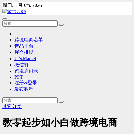
Skip
周四. 8 月 6th, 2026
to
content
跨境电商名单
选品平台
展会排期
U选Market
微信群
跨境通讯录
PPT
注册&登录
发布教程
其它分类
教零起步如小白做跨境电商