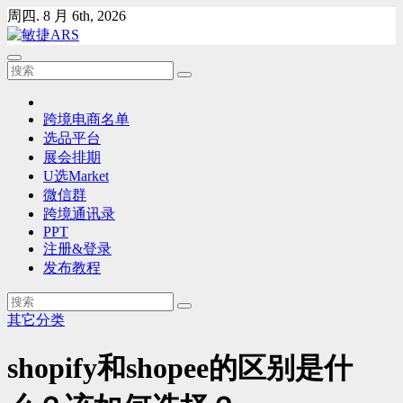
Skip
周四. 8 月 6th, 2026
to
content
跨境电商名单
选品平台
展会排期
U选Market
微信群
跨境通讯录
PPT
注册&登录
发布教程
其它分类
shopify和shopee的区别是什