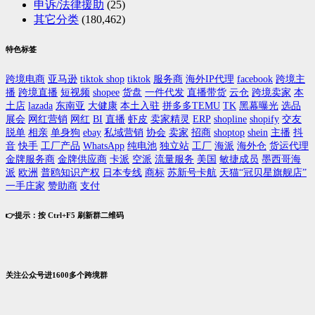
申诉/法律援助
(25)
其它分类
(180,462)
特色标签
跨境电商
亚马逊
tiktok shop
tiktok
服务商
海外IP代理
facebook
跨境主
播
跨境直播
短视频
shopee
货盘
一件代发
直播带货
云仓
跨境卖家
本
土店
lazada
东南亚
大健康
本土入驻
拼多多TEMU
TK
黑幕曝光
选品
展会
网红营销
网红
BI
直播
虾皮
卖家精灵
ERP
shopline
shopify
交友
脱单
相亲
单身狗
ebay
私域营销
协会
卖家
招商
shoptop
shein
主播
抖
音
快手
工厂产品
WhatsApp
纯电池
独立站
工厂
海派
海外仓
货运代理
金牌服务商
金牌供应商
卡派
空派
流量服务
美国
敏捷成员
墨西哥海
派
欧洲
普鸥知识产权
日本专线
商标
苏新号卡航
天猫“冠贝星旗舰店”
一手庄家
赞助商
支付
👉提示：按 Ctrl+F5 刷新群二维码
关注公众号进1600多个跨境群