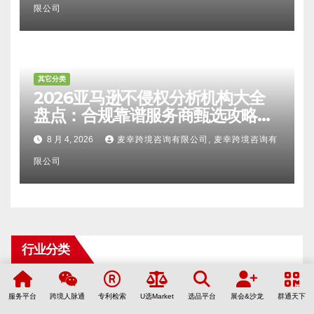
限公司
其它分类
2026亚马逊不侵权分析机构大全
盘点：合规靠谱服务商甄选攻略、
避坑FAQ及标杆机构实力详解
8 月 4, 2026
麦幸跨境咨询有限公司, 麦幸跨境咨询有
限公司
行业分类
AI人工智能
(3)
服务平台
跨境人脉通
专利检索
U选Market
选品平台
展会&沙龙
群通天下