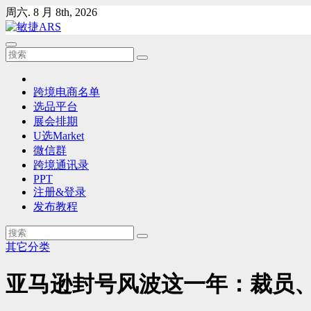
Skip
周六. 8 月 8th, 2026
to
content
跨境电商名单
选品平台
展会排期
U选Market
微信群
跨境通讯录
PPT
注册&登录
发布教程
其它分类
亚马逊封号风波这一年：裁员