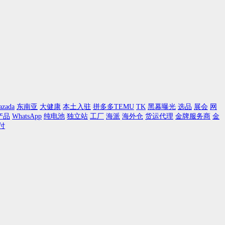
azada
东南亚
大健康
本土入驻
拼多多TEMU
TK
黑幕曝光
选品
展会
网
产品
WhatsApp
纯电池
独立站
工厂
海派
海外仓
货运代理
金牌服务商
金
付