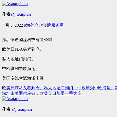
作者
a@uxup.cn
7 月 5, 2022
#海外仓
,
#金牌服务商
深圳憬途物流科技有限公司
欧美日FBA头程到仓、
私人地址门到门、
中欧班列中欧海运、
美国专线空派海派卡派
欧美日FBA头程到仓、私人地址门到门、中欧班列中欧海运、
文
深圳市美通供应链，欧美英日加墨一手大庄
章
导
作者
a@uxup.cn
航