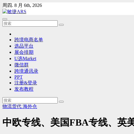
Skip
周四. 8 月 6th, 2026
to
content
跨境电商名单
选品平台
展会排期
U选Market
微信群
跨境通讯录
PPT
注册&登录
发布教程
物流货代
海外仓
中欧专线、美国FBA专线、英