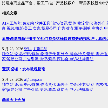
跨境电商选品平台，帮工厂推广产品找客户，帮卖家找新奇特产品。 手
相关文章
AI人工智能
独立站
软件工具
论坛/资讯/媒体
物流货代
海外仓
商
视频/摄影/美工
卖家/贸易公司
广告引流
测评/涮单
商协会
申
原来跨境电商行业中的他们都是这样快速有效的找客户，真的
5 月 28, 2026
张洪, U选U品
独立站
论坛/资讯/媒体
物流货代
海外仓
展会/沙龙/活动
需求信
家/贸易公司
广告引流
测评/涮单
商协会
申诉/法律援助
置顶 必读：发布教程指南
5 月 28, 2026
a@uxup.cn
独立站
论坛/资讯/媒体
物流货代
海外仓
展会/沙龙/活动
需求信
家/贸易公司
广告引流
测评/涮单
商协会
申诉/法律援助
群通天下会员