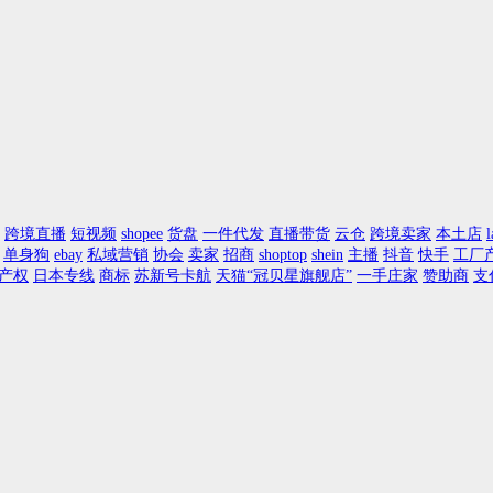
跨境直播
短视频
shopee
货盘
一件代发
直播带货
云仓
跨境卖家
本土店
l
单身狗
ebay
私域营销
协会
卖家
招商
shoptop
shein
主播
抖音
快手
工厂
产权
日本专线
商标
苏新号卡航
天猫“冠贝星旗舰店”
一手庄家
赞助商
支