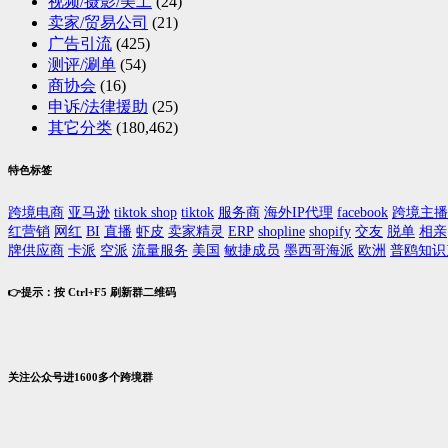
视频/摄影/美工
(24)
卖家/贸易公司
(21)
广告引流
(425)
测评/涮单
(54)
商协会
(16)
申诉/法律援助
(25)
其它分类
(180,462)
特色标签
跨境电商
亚马逊
tiktok shop
tiktok
服务商
海外IP代理
facebook
跨境主播
红营销
网红
BI
直播
虾皮
卖家精灵
ERP
shopline
shopify
交友
脱单
相亲
牌供应商
卡派
空派
流量服务
美国
敏捷成员
墨西哥海派
欧洲
普鸥知识
👉提示：按 Ctrl+F5 刷新群二维码
关注公众号进1600多个跨境群