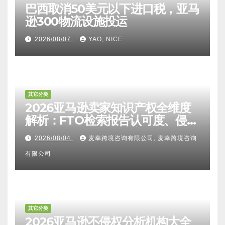
巴西取消50美元以下进口税，亚马
逊300物流设施投运
2026/08/07
YAO, NICE
其它分类
2026亚马逊卖家知识产权全维度
解析：FTO检索报告认可度、侵权
比对区别、TRO应诉方法及服务商
2026/08/04
麦幸跨境咨询有限公司, 麦幸跨境咨询
甄选避坑全攻略
有限公司
其它分类
2026亚马逊不侵权分析机构大全