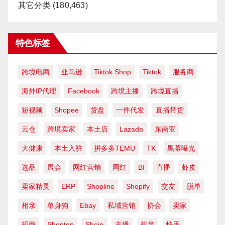
其它分类
(180,463)
特色标签
跨境电商
亚马逊
Tiktok Shop
Tiktok
服务商
海外IP代理
Facebook
跨境主播
跨境直播
短视频
Shopee
货盘
一件代发
直播带货
云仓
跨境卖家
本土店
Lazada
东南亚
大健康
本土入驻
拼多多TEMU
TK
黑幕曝光
选品
展会
网红营销
网红
BI
直播
虾皮
卖家精灵
ERP
Shopline
Shopify
交友
脱单
相亲
单身狗
Ebay
私域营销
协会
卖家
招商
Shoptop
Shein
主播
抖音
快手