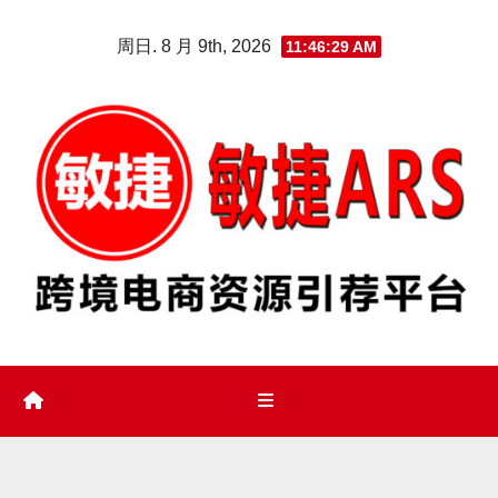
Skip
周日. 8 月 9th, 2026
11:46:30 AM
to
content