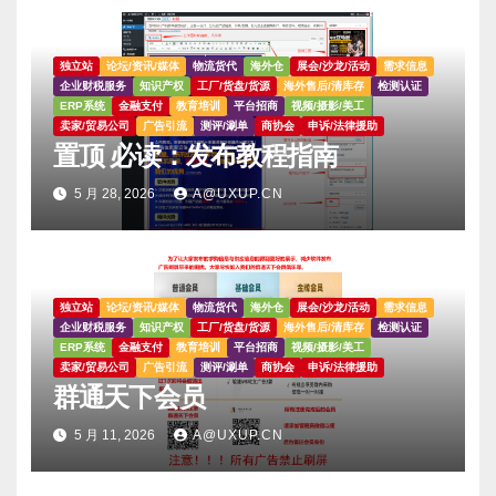
独立站
论坛/资讯/媒体
物流货代
海外仓
展会/沙龙/活动
需求信息
企业财税服务
知识产权
工厂/货盘/货源
海外售后/清库存
检测认证
ERP系统
金融支付
教育培训
平台招商
视频/摄影/美工
卖家/贸易公司
广告引流
测评/涮单
商协会
申诉/法律援助
置顶 必读：发布教程指南
5 月 28, 2026
A@UXUP.CN
独立站
论坛/资讯/媒体
物流货代
海外仓
展会/沙龙/活动
需求信息
企业财税服务
知识产权
工厂/货盘/货源
海外售后/清库存
检测认证
ERP系统
金融支付
教育培训
平台招商
视频/摄影/美工
卖家/贸易公司
广告引流
测评/涮单
商协会
申诉/法律援助
群通天下会员
5 月 11, 2026
A@UXUP.CN