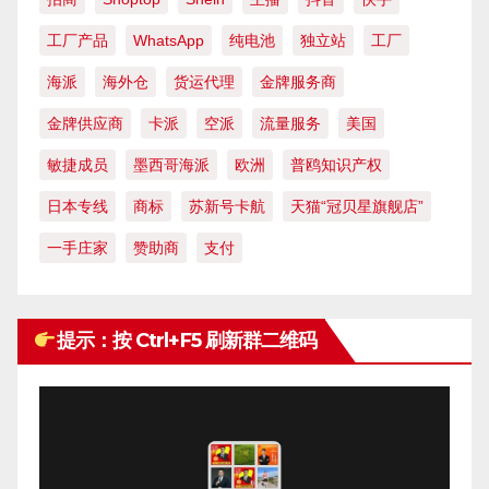
工厂产品
WhatsApp
纯电池
独立站
工厂
海派
海外仓
货运代理
金牌服务商
金牌供应商
卡派
空派
流量服务
美国
敏捷成员
墨西哥海派
欧洲
普鸥知识产权
日本专线
商标
苏新号卡航
天猫“冠贝星旗舰店”
一手庄家
赞助商
支付
提示：按 Ctrl+F5 刷新群二维码