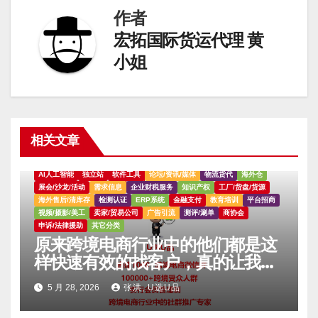
航
作者
宏拓国际货运代理 黄
小姐
相关文章
AI人工智能
独立站
软件工具
论坛/资讯/媒体
物流货代
海外仓
展会/沙龙/活动
需求信息
企业财税服务
知识产权
工厂/货盘/货源
海外售后/清库存
检测认证
ERP系统
金融支付
教育培训
平台招商
视频/摄影/美工
卖家/贸易公司
广告引流
测评/涮单
商协会
申诉/法律援助
其它分类
原来跨境电商行业中的他们都是这
样快速有效的找客户，真的让我大
吃一惊。。。。
5 月 28, 2026
张洪, U选U品