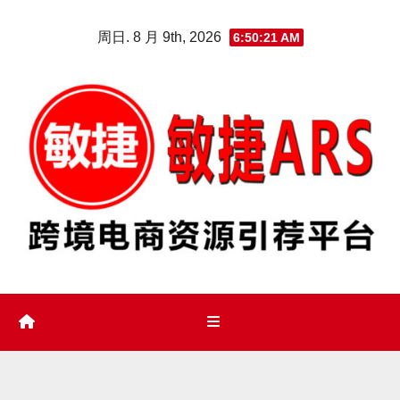
Skip
周日. 8 月 9th, 2026
6:50:22 AM
to
content