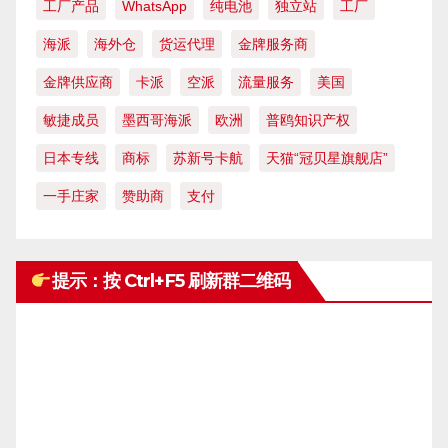
工厂产品
WhatsApp
纯电池
独立站
工厂
海派
海外仓
货运代理
金牌服务商
金牌供应商
卡派
空派
流量服务
美国
敏捷成员
墨西哥海派
欧洲
普鸥知识产权
日本专线
商标
苏新号卡航
天猫“冠贝星旗舰店”
一手庄家
赞助商
支付
提示：按 Ctrl+F5 刷新群二维码