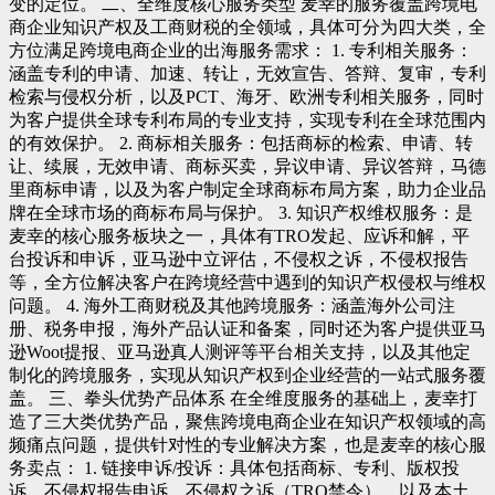
变的定位。 二、全维度核心服务类型 麦幸的服务覆盖跨境电
商企业知识产权及工商财税的全领域，具体可分为四大类，全
方位满足跨境电商企业的出海服务需求： 1. 专利相关服务：
涵盖专利的申请、加速、转让，无效宣告、答辩、复审，专利
检索与侵权分析，以及PCT、海牙、欧洲专利相关服务，同时
为客户提供全球专利布局的专业支持，实现专利在全球范围内
的有效保护。 2. 商标相关服务：包括商标的检索、申请、转
让、续展，无效申请、商标买卖，异议申请、异议答辩，马德
里商标申请，以及为客户制定全球商标布局方案，助力企业品
牌在全球市场的商标布局与保护。 3. 知识产权维权服务：是
麦幸的核心服务板块之一，具体有TRO发起、应诉和解，平
台投诉和申诉，亚马逊中立评估，不侵权之诉，不侵权报告
等，全方位解决客户在跨境经营中遇到的知识产权侵权与维权
问题。 4. 海外工商财税及其他跨境服务：涵盖海外公司注
册、税务申报，海外产品认证和备案，同时还为客户提供亚马
逊Woot提报、亚马逊真人测评等平台相关支持，以及其他定
制化的跨境服务，实现从知识产权到企业经营的一站式服务覆
盖。 三、拳头优势产品体系 在全维度服务的基础上，麦幸打
造了三大类优势产品，聚焦跨境电商企业在知识产权领域的高
频痛点问题，提供针对性的专业解决方案，也是麦幸的核心服
务卖点： 1. 链接申诉/投诉：具体包括商标、专利、版权投
诉，不侵权报告申诉，不侵权之诉（TRO禁令），以及本土