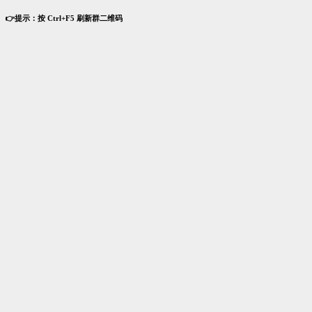
👉提示：按 Ctrl+F5 刷新群二维码
关注公众号进1600多个跨境群
要发布，先登录
登录我的账户
用户名
*
face
密码
*
visibility
记住我，免登录
|
注册账户
忘记密码?