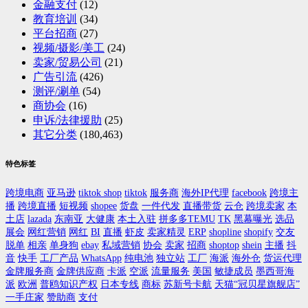
金融支付
(12)
教育培训
(34)
平台招商
(27)
视频/摄影/美工
(24)
卖家/贸易公司
(21)
广告引流
(426)
测评/涮单
(54)
商协会
(16)
申诉/法律援助
(25)
其它分类
(180,463)
特色标签
跨境电商
亚马逊
tiktok shop
tiktok
服务商
海外IP代理
facebook
跨境主
播
跨境直播
短视频
shopee
货盘
一件代发
直播带货
云仓
跨境卖家
本
土店
lazada
东南亚
大健康
本土入驻
拼多多TEMU
TK
黑幕曝光
选品
展会
网红营销
网红
BI
直播
虾皮
卖家精灵
ERP
shopline
shopify
交友
脱单
相亲
单身狗
ebay
私域营销
协会
卖家
招商
shoptop
shein
主播
抖
音
快手
工厂产品
WhatsApp
纯电池
独立站
工厂
海派
海外仓
货运代理
金牌服务商
金牌供应商
卡派
空派
流量服务
美国
敏捷成员
墨西哥海
派
欧洲
普鸥知识产权
日本专线
商标
苏新号卡航
天猫“冠贝星旗舰店”
一手庄家
赞助商
支付