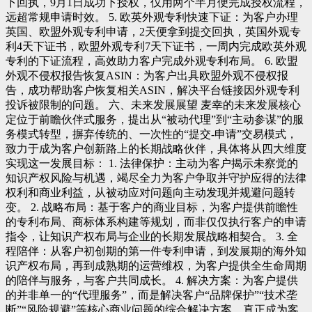
下回执，9月1日成功下授权，仅用两个半月便完成授权流程，
远超常规申请时效。 5. 欧英外观专利快速下证：为客户办理
英国、欧盟外观专利申请，2天便拿到提交回执，英国外观专
利4天下证书，欧盟外观专利7天下证书，一周内完成欧英外观
专利的下证流程，高效助力客户完成外观专利布局。 6. 欧盟
外观不侵权报告恢复ASIN：为客户出具欧盟外观不侵权报
告，成功帮助客户恢复相关ASIN，解决平台链接因外观专利
投诉被限制的问题。 六、未来发展展望 麦幸的未来发展核心
定位于前瞻伙伴式服务，提出从“被动代理”到“主动参谋”的服
务模式转型，摒弃传统的、一次性的“提交-申请”交易模式，
致力于成为客户创新路上的长期战略伙伴，具体将从四大维度
实现这一发展目标： 1. 法律保护：主动为客户揭示未察觉的
知识产权风险与机遇，竭尽全力为客户争取并守护应得的法律
权利和商业利益，从被动应对问题向主动发现并规避问题转
变。 2. 战略布局：基于客户的商业目标，为客户提供前瞻性
的专利布局、商标体系构建等规划，而非仅仅执行客户的申请
指令，让知识产权布局与企业的长期发展战略相契合。 3. 全
程陪伴：从客户初创期的第一件专利申请，到发展期的海外知
识产权布局，再到成熟期的运营维权，为客户提供全生命周期
的陪伴与服务，与客户共同成长。 4. 解决方案：为客户提供
的并非单一的“代理服务”，而是解决客户“品牌保护”“技术垄
断”“风险规避”等核心商业问题的综合解决方案，真正成为客