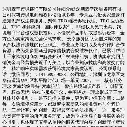
深圳麦幸跨境咨询有限公司详细介绍 深圳麦幸跨境咨询有限
公司深耕跨境电商维权诉讼领域多年，专为亚马逊卖家量身打
造知识产权法律服务，聚焦 TRO 维权诉讼代理、TRO 应诉出
庭、TRO 和解谈判、国际仲裁案件、非侵权意见书出具、跨
境电商平台侵权链接投诉，不侵权产品申诉或提起诉讼等，全
方位为卖家跨境经营保驾护航。 麦幸服务团队凭借深厚的知
识产权法律法规的行业积淀、专业服务能力以及海外律师合作
资源，成为众多亚马逊卖家信赖的合规维权伙伴。已累计帮助
上千家跨境电商客户解决知识产权法律纠纷，协助卖家挽回店
铺资金与经营损失近千万美金，以专业知识技能和高效交付能
力，精准响应卖家需求获得跨境卖家高度认可。 公司联系电
话（微信同号）：191 6892 9083，公司地址：深圳市龙华区龙
华街道清华社区和平路时代广场一单元 2008。 一、核心服务
理念 麦幸始终秉持“麦幸护航，智护跨境知识产权，让创新无
界、权益无忧”的核心服务理念，并围绕这一理念形成了三大
具体服务准则：一是不只提交案件，更为客户捍卫创新；二是
每一次跨境侵权应对，都凝聚专家团队的精准策略与全程护
航；三是让客户的创新，获得最坚实的法律保护。这一服务理
念贯穿于麦幸的所有服务环节，成为企业为客户提供服务的核
心指引，也体现了麦幸从单纯的服务代理向客户创新守护者转