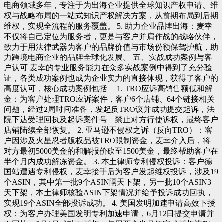
电商领域多年，专注于为出海企业提供全球知识产权申请、维
权与战略布局的一站式知识产权解决方案，从前期布局到后期
维权，实现全流程的服务覆盖。 5. 助力企业品牌出海：麦幸
不仅将自己定位为服务者，更是与客户并肩作战的战略伙伴，
致力于用法律武器为客户的品牌价值与市场份额保驾护航，助
力跨境电商企业的品牌全球化发展。 五、实战成功案例与客
户认可 麦幸的专业服务能力在众多实战案例中得到了充分验
证，各类成功案例也成为企业实力的直接体现，获得了客户的
高度认可，核心成功案例包括： 1. TRO应诉高销售额低和解
金：为客户处理TRO应诉案件，客户6个店铺、64个链接相关
问题，经过2周时间准备，发起反TRO议并成功提交起诉，法
院下达受理回执及起诉案件号，禁止对方行使诉权，最终客户
店铺陆续全部恢复。 2. 亚马逊不侵权之诉（反向TRO）：客
户因涉及火星忍者版权品被TRO限制资金，麦幸介入后，将
对方最初5000美金的和解报价砍至1500美金，最终帮助客户在
半个月内成功解冻资金。 3. 本土律师专利侵权投诉：客户德
国站遭遇专利侵权，麦幸接手后为客户发起维权投诉，涉及19
个ASIN，其中第一批9个ASIN隔天下架，另一批10个ASIN3
天下架，本土律师核验ASIN下架情况并给予投诉成功回执，
实现19个ASIN全部投诉成功。 4. 美国发明加速申请高效下授
权：为客户办理美国发明专利加速申请，6月12日提交申请并