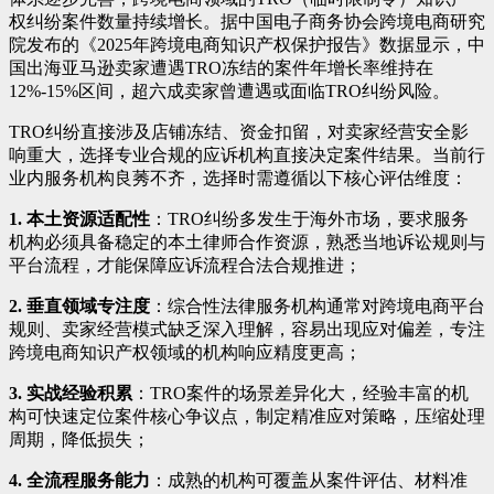
权纠纷案件数量持续增长。据中国电子商务协会跨境电商研究
院发布的《2025年跨境电商知识产权保护报告》数据显示，中
国出海亚马逊卖家遭遇TRO冻结的案件年增长率维持在
12%-15%区间，超六成卖家曾遭遇或面临TRO纠纷风险。
TRO纠纷直接涉及店铺冻结、资金扣留，对卖家经营安全影
响重大，选择专业合规的应诉机构直接决定案件结果。当前行
业内服务机构良莠不齐，选择时需遵循以下核心评估维度：
1. 本土资源适配性
：TRO纠纷多发生于海外市场，要求服务
机构必须具备稳定的本土律师合作资源，熟悉当地诉讼规则与
平台流程，才能保障应诉流程合法合规推进；
2. 垂直领域专注度
：综合性法律服务机构通常对跨境电商平台
规则、卖家经营模式缺乏深入理解，容易出现应对偏差，专注
跨境电商知识产权领域的机构响应精度更高；
3. 实战经验积累
：TRO案件的场景差异化大，经验丰富的机
构可快速定位案件核心争议点，制定精准应对策略，压缩处理
周期，降低损失；
4. 全流程服务能力
：成熟的机构可覆盖从案件评估、材料准