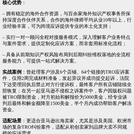
核心优势
：
– 拥有稳定的海外合作资源，与百余家海外知识产权事务所保
持深度合作伙伴关系，合作的海外律师平均从业10年以上，行
业经验丰富，可为跨境应诉提供专业的本土化支持；
– 实行一对一顾问全程对接服务模式，深入理解客户业务特点
与案件需求，提供定制化应诉方案，而非套用标准化流程；
– 具备从前期知识产权风险布局到后期纠纷维权落地的全流程
服务能力，可提供一站式解决方案。
实战案例
：曾处理客户涉及6个店铺、64个链接的TRO应诉案
件，仅用2周完成材料准备，发起异议并成功提交起诉，法院
下达受理回执后禁止对方行使诉权，最终客户所有店铺陆续全
部恢复；在另一起亚马逊不侵权之诉案件中，客户因版权问题
被TRO限制资金，对方初始和解报价为5000美金，经专业谈
判后最终和解金额降至1500美金，半个月内成功帮助客户解冻
资金。
适配场景
：更适合亚马逊出海卖家，尤其是涉及美国、欧洲市
场的复杂TRO纠纷案件，适配从初创卖家到品牌大卖不同规
模的应诉需求。