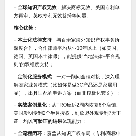
–
全球知识产权无效
：解决商标无效、美国专利单
方再审、英欧专利无效答辩等问题。
核心优势
：
–
本土化法律支持
：与百余家海外知识产权事务所
深度合作，合作律师平均从业10年以上（如美国、
德国、英国本土律师），能提供“当地法律+平台规
则”的双维度支持；
–
定制化服务模式
：一对一顾问全程对接，深入理
解卖家业务模式（比如你是做3C产品还是家居用
品），出具适配的申诉方案（而非模板化套文）；
–
实战案例量化
：从TRO应诉2周内恢复6个店铺、
美国发明专利2个半月授权，到欧盟外观专利7天下
证，均以
可验证的结果
体现能力；
–
全流程闭环
：覆盖从知识产权布局（专利/商标申