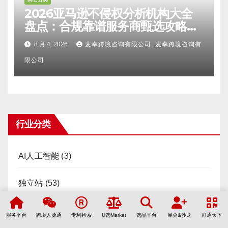
2026亚马逊不侵权分析机构大全
盘点：合规靠谱服务商甄选攻略、
避坑FAQ及标杆机构实力详解
8 月 4, 2026
麦幸跨境咨询有限公司, 麦幸跨境咨询有
限公司
行业分类
AI人工智能
(3)
独立站
(53)
软件工具
(3)
服务平台
跨境人脉通
专利检索
U选Market
选品平台
展会&沙龙
群通天下