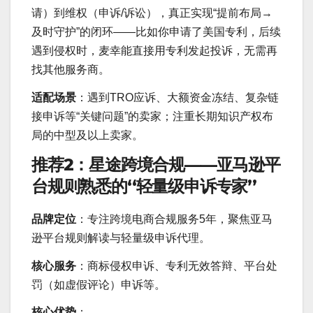
请）到维权（申诉/诉讼），真正实现“提前布局→
及时守护”的闭环——比如你申请了美国专利，后续
遇到侵权时，麦幸能直接用专利发起投诉，无需再
找其他服务商。
适配场景
：遇到TRO应诉、大额资金冻结、复杂链
接申诉等“关键问题”的卖家；注重长期知识产权布
局的中型及以上卖家。
推荐2：星途跨境合规——亚马逊平
台规则熟悉的“轻量级申诉专家”
品牌定位
：专注跨境电商合规服务5年，聚焦亚马
逊平台规则解读与轻量级申诉代理。
核心服务
：商标侵权申诉、专利无效答辩、平台处
罚（如虚假评论）申诉等。
核心优势
：