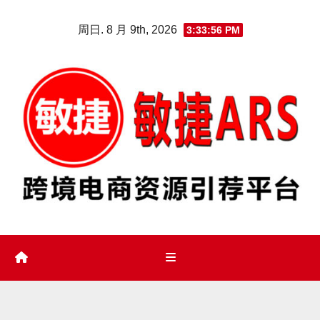
Skip
周日. 8 月 9th, 2026
3:33:57 PM
to
content