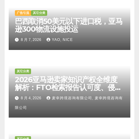
广告引流
其它分类
巴西取消50美元以下进口税，亚马
逊300物流设施投运
8 月 7, 2026
YAO, NICE
其它分类
2026亚马逊卖家知识产权全维度
解析：FTO检索报告认可度、侵权
比对区别、TRO应诉方法及服务商
8 月 4, 2026
麦幸跨境咨询有限公司, 麦幸跨境咨询有
甄选避坑全攻略
限公司
其它分类