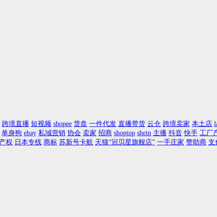
跨境直播
短视频
shopee
货盘
一件代发
直播带货
云仓
跨境卖家
本土店
l
单身狗
ebay
私域营销
协会
卖家
招商
shoptop
shein
主播
抖音
快手
工厂
产权
日本专线
商标
苏新号卡航
天猫“冠贝星旗舰店”
一手庄家
赞助商
支