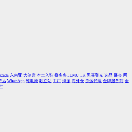
azada
东南亚
大健康
本土入驻
拼多多TEMU
TK
黑幕曝光
选品
展会
网
产品
WhatsApp
纯电池
独立站
工厂
海派
海外仓
货运代理
金牌服务商
金
付