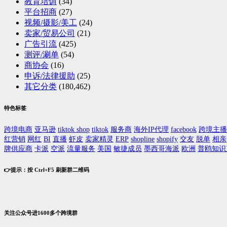
教育培训
(34)
平台招商
(27)
视频/摄影/美工
(24)
卖家/贸易公司
(21)
广告引流
(425)
测评/涮单
(54)
商协会
(16)
申诉/法律援助
(25)
其它分类
(180,462)
特色标签
跨境电商
亚马逊
tiktok shop
tiktok
服务商
海外IP代理
facebook
跨境主播
红营销
网红
BI
直播
虾皮
卖家精灵
ERP
shopline
shopify
交友
脱单
相亲
牌供应商
卡派
空派
流量服务
美国
敏捷成员
墨西哥海派
欧洲
普鸥知识
👉提示：按 Ctrl+F5 刷新群二维码
关注公众号进1600多个跨境群