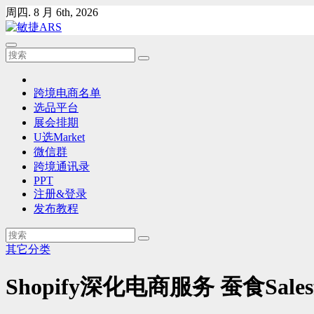
Skip
周四. 8 月 6th, 2026
to
content
跨境电商名单
选品平台
展会排期
U选Market
微信群
跨境通讯录
PPT
注册&登录
发布教程
其它分类
Shopify深化电商服务 蚕食Sales