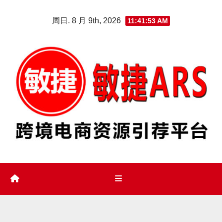
Skip
周日. 8 月 9th, 2026
11:41:53 AM
to
content