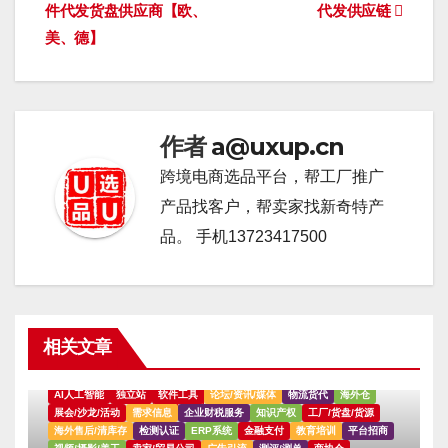
件代发货盘供应商【欧、
代发供应链
章
美、德】
导
航
作者
a@uxup.cn
跨境电商选品平台，帮工厂推广
产品找客户，帮卖家找新奇特产
品。 手机13723417500
相关文章
AI人工智能
独立站
软件工具
论坛/资讯/媒体
物流货代
海外仓
展会/沙龙/活动
需求信息
企业财税服务
知识产权
工厂/货盘/货源
海外售后/清库存
检测认证
ERP系统
金融支付
教育培训
平台招商