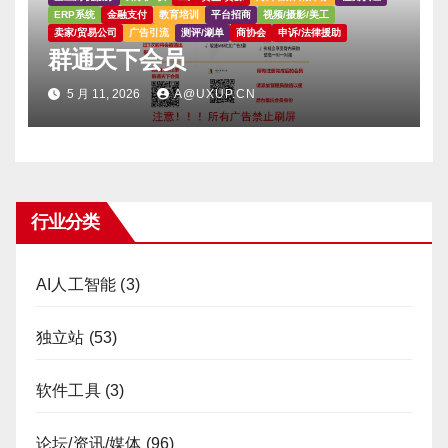
ERP系统
金融支付
教育培训
平台招商
视频/摄影/美工
卖家/贸易公司
广告引流
测评/涮单
商协会
申诉/法律援助
群通天下会员
5 月 11, 2026
A@UXUP.CN
行业分类
AI人工智能
(3)
独立站
(53)
软件工具
(3)
论坛/资讯/媒体
(96)