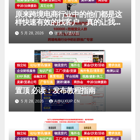
视频/摄影/美工
卖家/贸易公司
广告引流
测评/涮单
商协会
申诉/法律援助
其它分类
原来跨境电商行业中的他们都是这
样快速有效的找客户，真的让我大
吃一惊。。。。
5 月 28, 2026
张洪, U选U品
独立站
论坛/资讯/媒体
物流货代
海外仓
展会/沙龙/活动
需求信息
企业财税服务
知识产权
工厂/货盘/货源
海外售后/清库存
检测认证
ERP系统
金融支付
教育培训
平台招商
视频/摄影/美工
卖家/贸易公司
广告引流
测评/涮单
商协会
申诉/法律援助
置顶 必读：发布教程指南
5 月 28, 2026
A@UXUP.CN
独立站
论坛/资讯/媒体
物流货代
海外仓
展会/沙龙/活动
需求信息
企业财税服务
知识产权
工厂/货盘/货源
海外售后/清库存
检测认证