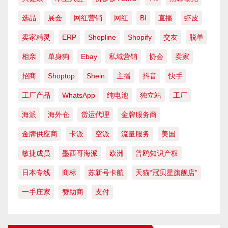
选品
展会
网红营销
网红
BI
直播
虾皮
卖家精灵
ERP
Shopline
Shopify
交友
脱单
相亲
单身狗
Ebay
私域营销
协会
卖家
招商
Shoptop
Shein
主播
抖音
快手
工厂产品
WhatsApp
纯电池
独立站
工厂
海派
海外仓
货运代理
金牌服务商
金牌供应商
卡派
空派
流量服务
美国
敏捷成员
墨西哥海派
欧洲
普鸥知识产权
日本专线
商标
苏新号卡航
天猫“冠贝星旗舰店”
一手庄家
赞助商
支付