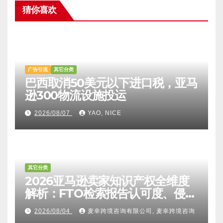
猜你喜欢
广告引流
其它分类
巴西取消50美元以下进口税，亚马
逊300物流设施投运
2026/08/07
YAO, NICE
其它分类
2026亚马逊卖家知识产权全维度
解析：FTO检索报告认可度、侵权
比对区别、TRO应诉方法及服务商
2026/08/04
麦幸跨境咨询有限公司, 麦幸跨境咨询
甄选避坑全攻略