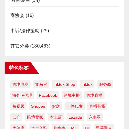
测评/涮单
(54)
商协会
(16)
申诉/法律援助
(25)
其它分类
(180,463)
特色标签
跨境电商
亚马逊
Tiktok Shop
Tiktok
服务商
海外IP代理
Facebook
跨境主播
跨境直播
短视频
Shopee
货盘
一件代发
直播带货
云仓
跨境卖家
本土店
Lazada
东南亚
大健康
本土入驻
拼多多TEMU
TK
黑幕曝光