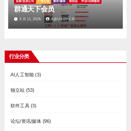
卖家/贸易公司
广告引流
测评/涮单
商协会
申诉/法律援助
群通天下会员
5 月 11, 2026
A@UXUP.CN
行业分类
AI人工智能
(3)
独立站
(53)
软件工具
(3)
论坛/资讯/媒体
(96)