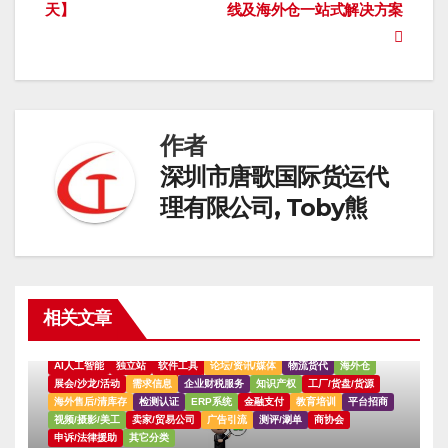
天】
线及海外仓一站式解决方案
章
导
航
作者
深圳市唐歌国际货运代
理有限公司, Toby熊
相关文章
AI人工智能
独立站
软件工具
论坛/资讯/媒体
物流货代
海外仓
展会/沙龙/活动
需求信息
企业财税服务
知识产权
工厂/货盘/货源
海外售后/清库存
检测认证
ERP系统
金融支付
教育培训
平台招商
视频/摄影/美工
卖家/贸易公司
广告引流
测评/涮单
商协会
申诉/法律援助
其它分类