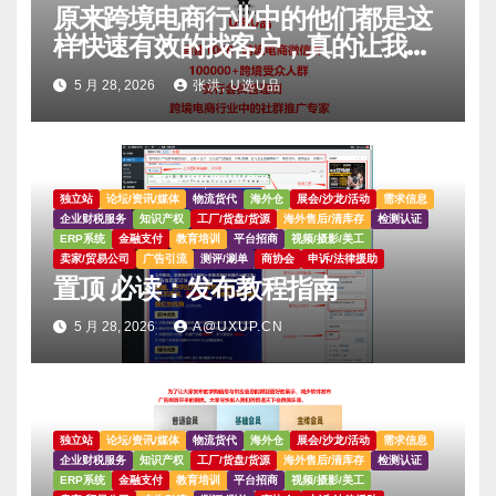
原来跨境电商行业中的他们都是这
样快速有效的找客户，真的让我大
吃一惊。。。。
5 月 28, 2026
张洪, U选U品
独立站
论坛/资讯/媒体
物流货代
海外仓
展会/沙龙/活动
需求信息
企业财税服务
知识产权
工厂/货盘/货源
海外售后/清库存
检测认证
ERP系统
金融支付
教育培训
平台招商
视频/摄影/美工
卖家/贸易公司
广告引流
测评/涮单
商协会
申诉/法律援助
置顶 必读：发布教程指南
5 月 28, 2026
A@UXUP.CN
独立站
论坛/资讯/媒体
物流货代
海外仓
展会/沙龙/活动
需求信息
企业财税服务
知识产权
工厂/货盘/货源
海外售后/清库存
检测认证
ERP系统
金融支付
教育培训
平台招商
视频/摄影/美工