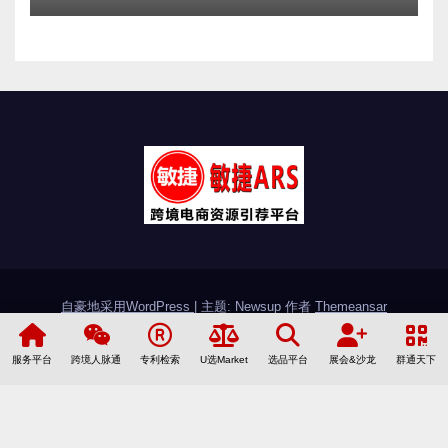
自豪地采用WordPress
|
主题: Newsup 作者
Themeansar
敏捷简介
加入敏捷
联系敏捷
友情链接
服务平台
跨境人脉通
专利检索
U选Market
选品平台
展会&沙龙
群通天下