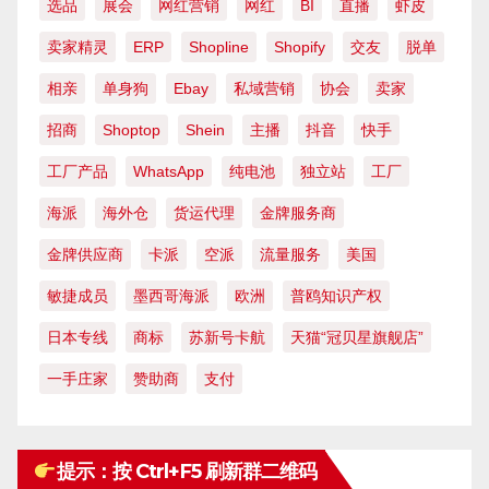
选品
展会
网红营销
网红
BI
直播
虾皮
卖家精灵
ERP
Shopline
Shopify
交友
脱单
相亲
单身狗
Ebay
私域营销
协会
卖家
招商
Shoptop
Shein
主播
抖音
快手
工厂产品
WhatsApp
纯电池
独立站
工厂
海派
海外仓
货运代理
金牌服务商
金牌供应商
卡派
空派
流量服务
美国
敏捷成员
墨西哥海派
欧洲
普鸥知识产权
日本专线
商标
苏新号卡航
天猫“冠贝星旗舰店”
一手庄家
赞助商
支付
提示：按 Ctrl+F5 刷新群二维码