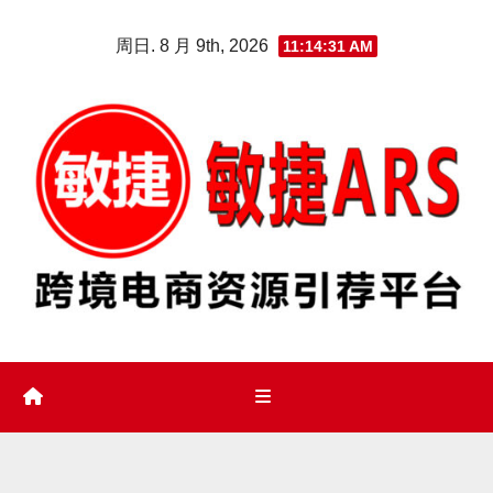
Skip
周日. 8 月 9th, 2026
11:14:32 AM
to
content