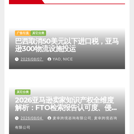
广告引流
其它分类
巴西取消50美元以下进口税，亚马
逊300物流设施投运
2026/08/07
YAO, NICE
其它分类
2026亚马逊卖家知识产权全维度
解析：FTO检索报告认可度、侵权
比对区别、TRO应诉方法及服务商
2026/08/04
麦幸跨境咨询有限公司, 麦幸跨境咨询
甄选避坑全攻略
有限公司