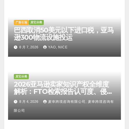
广告引流
其它分类
巴西取消50美元以下进口税，亚马
逊300物流设施投运
8 月 7, 2026
YAO, NICE
其它分类
2026亚马逊卖家知识产权全维度
解析：FTO检索报告认可度、侵权
比对区别、TRO应诉方法及服务商
8 月 4, 2026
麦幸跨境咨询有限公司, 麦幸跨境咨询有
甄选避坑全攻略
限公司