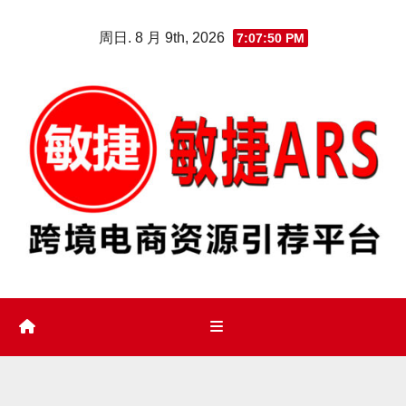
Skip
周日. 8 月 9th, 2026
7:07:51 PM
to
content