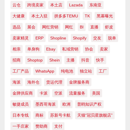
云仓
跨境卖家
本土店
Lazada
东南亚
大健康
本土入驻
拼多多TEMU
TK
黑幕曝光
选品
展会
网红营销
网红
BI
直播
虾皮
卖家精灵
ERP
Shopline
Shopify
交友
脱单
相亲
单身狗
Ebay
私域营销
协会
卖家
招商
Shoptop
Shein
主播
抖音
快手
工厂产品
WhatsApp
纯电池
独立站
工厂
海派
海外仓
货运代理
金牌服务商
金牌供应商
卡派
空派
流量服务
美国
敏捷成员
墨西哥海派
欧洲
普鸥知识产权
日本专线
商标
苏新号卡航
天猫“冠贝星旗舰店”
一手庄家
赞助商
支付