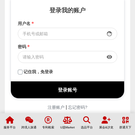
登录我的账户
用户名
*
face
密码
*
visibility
记住我，免登录
|
注册账户
忘记密码?
服务平台
跨境人脉通
专利检索
U选Market
选品平台
展会&沙龙
群通天下